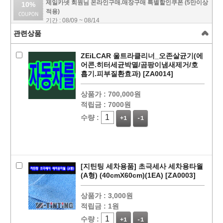
제일카넷 회원님 온라인구매.매장구매 특별할인쿠폰 (5만이상
10%
적용)
기간 : 08/09 ~ 08/14
관련상품
ZEiLCAR 울트라클리너_오존살균기(에
어콘.히터세균박멸/곰팡이냄새제거/호
흡기.피부질환효과) [ZA0014]
상품가 :
700,000원
적립금 :
7000원
수량 :
+1
-1
페이코 ID로
PAYCO 바로
[지틴팅 세차용품] 초극세사 세차용타월
(A형) (40cmX60cm)(1EA) [ZA0003]
상품가 :
3,000원
적립금 :
1원
수량 :
+1
-1