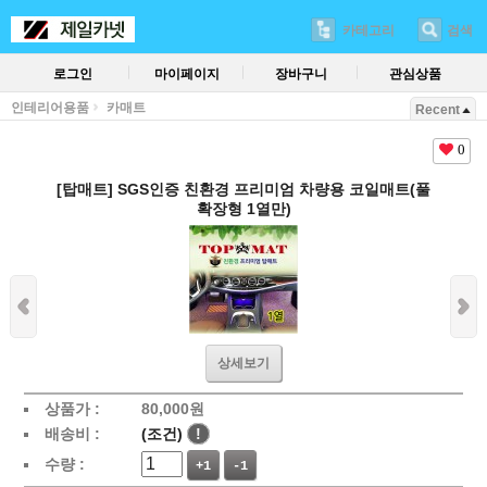
카테고리
검색
로그인
마이페이지
장바구니
관심상품
인테리어용품
카매트
Recent
0
[탑매트] SGS인증 친환경 프리미엄 차량용 코일매트(풀
확장형 1열만)
상세보기
상품가 :
80,000
원
배송비 :
(조건)
!
수량 :
+1
-1