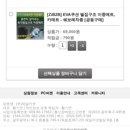
[ZiB2B] EVA쿠션 벌집구조 이중매트,
카매트 - 쉐보레차종 [공동구매]
상품가 :
69,000원
적립금 :
790원
수량 :
+1
-1
선택상품 장바구니 담기
상점정보
PC버젼
이용안내
고객센터
커뮤니티
상호명 : (주)제일카넷
대표 : 황기연 | 개인정보 보호 책임자 : 황기연
사업자등록번호 :409-86-17662 | 통신판매업신고번호 : 제2010-광주북구-495호
전화 : 1544-3799, 062-269-3795 | 팩스 : 0505-505-3799
페이코 라이
구매
주소 : 광주광역시 북구 중흥동 749-4 (독립로367-20) 제일카넷빌딩 B동 1층
이용약관
|
개인정보처리방침