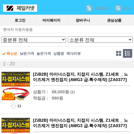
카테고리
검색
로그인
마이페이지
장바구니
관심상품
현대차 자동차용품
최신순
낮은가격
높은가격
상품명
최다리뷰
1 - 20
[ZiB2B] 마이너스접지, 지접지 시스템, Z1세트 _ 노
이즈제거 엔진접지 (AWG3 급.특수제작) [ZA0377]
상품가 :
88,000원
(2)
적립금 :
990원
13
[ZiB2B] 마이너스접지, 지접지 시스템, Z1세트 _ 노
이즈제거 엔진접지 (AWG3 급.특수제작) [ZA0377]