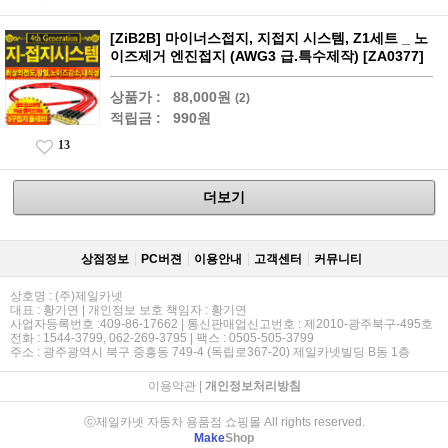
[ZiB2B] 마이너스접지, 지접지 시스템, Z1세트 _ 노
이즈제거 엔진접지 (AWG3 급.특수제작) [ZA0377]
상품가 :
88,000원
(2)
적립금 :
990원
13
더보기
상점정보
PC버젼
이용안내
고객센터
커뮤니티
상호명 : (주)제일카넷
대표 : 황기연 | 개인정보 보호 책임자 : 황기연
사업자등록번호 :409-86-17662 | 통신판매업신고번호 : 제2010-광주북구-495호
전화 : 1544-3799, 062-269-3795 | 팩스 : 0505-505-3799
주소 : 광주광역시 북구 중흥동 749-4 (독립로367-20) 제일카넷빌딩 B동 1층
이용약관
|
개인정보처리방침
ⓒ제일카넷 자동차 용품점 쇼핑몰 All rights reserved.
Make
Shop