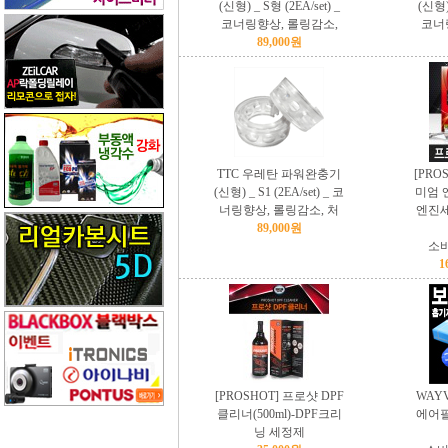
(신형) _ S형 (2EA/set) _
(신형) 
코너링향상, 롤링감소,
코너
89,000원
TTC 우레탄 파워완충기
[PRO
(신형) _ S1 (2EA/set) _ 코
미엄 
너링향상, 롤링감소, 처
엔진세
89,000원
소비
1
[PROSHOT] 프로샷 DPF
WAY
클리너(500ml)-DPF크리
에어필
닝 세정제