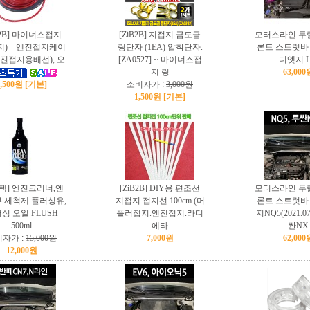
B2B] 마이너스접지
[ZiB2B] 지접지 금도금
모터스라인 두
지) _ 엔진접지케이
링단자 (1EA) 압착단자.
론트 스트럿바 
엔진접지용배선), 오
[ZA0527] ~ 마이너스접
디엣지 L
지 링
63,000
7,500원 [기본]
소비자가 :
3,000원
1,500원 [기본]
텍] 엔진크리너,엔
[ZiB2B] DIY용 편조선
모터스라인 두
 세척제 플러싱유,
지접지 접지선 100cm (머
론트 스트럿바 
싱 오일 FLUSH
플러접지.엔진접지.라디
지NQ5(2021.07
500ml
에타
싼NX
자가 :
15,000원
7,000원
62,000
12,000원