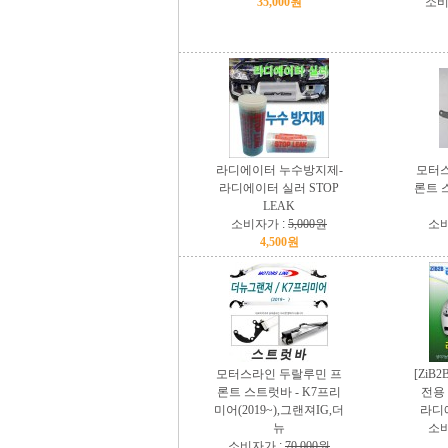
35,000원
소비
라디에이터 누수방지제-
모터스
라디에이터 실러 STOP
론트 스
LEAK
소비자가 :
5,000원
소비
4,500원
모터스라인 두랄루민 프
[ZiB
론트 스트럿바 - K7프리
전용
미어(2019~),그랜져IG,더
라디에
뉴
소비
소비자가 :
70,000원