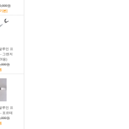
0,000원
[기본]
랄루민 프
- 그랜저
DI용)
0,000원
원
랄루민 프
- 포르테
0,000원
원