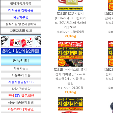
웰빙자동차용품
레져용품.캠핑용품
[ZiB2B] ECU 지접지
[ZiB
자동차부품
(ECU-ZiG) (ECU접지키
접지 케
트- ECU,차체,미션,배터
석도
장착지원.방문시공예약
리)[Zi061
자동차용품 도매
소비자가 :
180,000원
소비
99,000원
커뮤니티
자동차뉴스
[ZiB2B 마이너스접지] 지
[ZiB
접지 케이블 _ 70cm (주
접지 
사용후기 모음
석도금 3게이지급.금도
석도
자동차동영상 UCC
금단
소비자가 :
20,000원
소비
장착.구매예약
13,000원
튜닝
DIY
질문.답변
상품/배송문의.답변
자동차DIY [회원님]