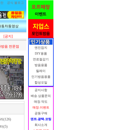
림란
공식 블로그
자동차동영상
[공지]
방음 전문점
엔진접지
DIY용품
연료절감기
방음용품
릴레이
인기방음용품
합성오일
공지사항
배송.상품문의
매장.약도
매장.이벤트
공동구매
(126)
덴트.광택.코팅
회사소개
(5)