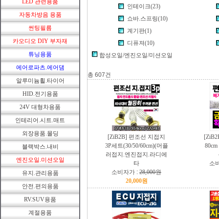
LED 관련용품
인테이크(23)
자동차방음 용품
쇼바.스프링(10)
썬팅필름
계기판(1)
카오디오 DIY 부자재
디퓨져(10)
튜닝용품
합성오일/엔진오일/미션오일
에어로파츠.에어댐
총 607건
알루미늄휠.타이어
HID.전기용품
24V 대형차용품
인테리어.시트.매트
외장용품.몰딩
[ZiB2B] 편조선 지접지
[ZiB
3P세트(30/50/60cm)(머플
80c
블랙박스.내비
러접지.엔진접지.라디에
엔진오일.미션오일
타
소비
소비자가 :
28,000원
유지.관리용품
20,000원
안전.편의용품
RV.SUV용품
계절용품