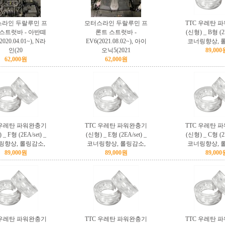
라인 두랄루민 프
모터스라인 두랄루민 프
TTC 우레탄 
스트럿바 - 아반떼
론트 스트럿바 -
(신형) _ B형 (2E
2020.04.01~), N라
EV6(2021.08.02~), 아이
코너링향상, 
인(20
오닉5(2021
89,000
62,000원
62,000원
 우레탄 파워완충기
TTC 우레탄 파워완충기
TTC 우레탄 
_ F형 (2EA/set) _
(신형) _ E형 (2EA/set) _
(신형) _ C형 (2E
링향상, 롤링감소,
코너링향상, 롤링감소,
코너링향상, 
89,000원
89,000원
89,000
 우레탄 파워완충기
TTC 우레탄 파워완충기
TTC 우레탄 