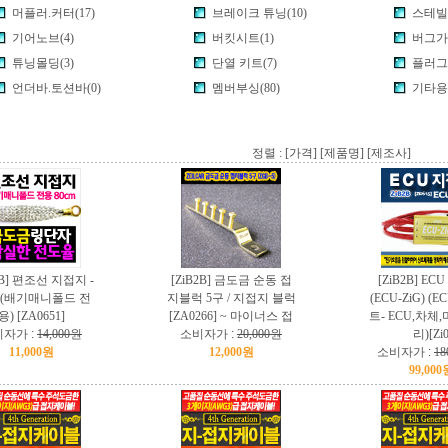
머플러.커터(17)
브레이크 튜닝(10)
스테빌
기어노브(4)
버킷시트(1)
버그가드
튜닝몰딩(3)
단열 키트(7)
플러그.
언더바.토션바(0)
멤버부싱(80)
기타용품
정렬 :
[가격]
[제품명]
[제조사]
2B] 편조선 지접지 -
[ZiB2B] 금도금 순동 접
[ZiB2B] E
m (배기매니폴드 전
지블럭 5구 / 지접지 블럭
(ECU-ZiG) 
용) [ZA0651]
[ZA0266] ~ 마이너스 접
트- ECU,차체
자가 :
14,000원
소비자가 :
20,000원
리)[Zi
11,000원
12,000원
소비자가 :
18
99,000