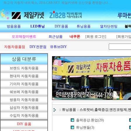
최고의 자동차 네트웍스, ZEiLCAR.NET.
제일카넷에 오신것을 환영합니다.....
방음용품
LED튜닝
DIY용품
튜닝용품
열차단썬팅
블
오프매장이벤트
최근상품
내쿠폰
[회원 로그인]
[회원가입
자동차용품점
DIY전문점
유튜브DIY
상품 대분류
브랜드 자동차용품
현대차 자동차용품
기아차 자동차용품
쉐보레 자동차용품
쌍용차 자동차용품
삼성차 자동차용품
:: 튜닝용품 :: 스트럿바,출력증강,엔진코팅제
수입차 자동차용품
출력증강.튠업(29)
DIY 용품
튜닝핸들(3)