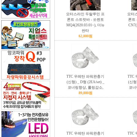
모터스라인 두랄루민 프
모터스
론트 스트럿바 - 쏘렌토
론트 
MQ4(2020.03.01~), 더뉴
CN7(
싼타
62,000원
TTC 우레탄 파워완충기
TTC
(신형) _ D형 (2EA/set) _
(신형) 
코너링향상, 롤링감소,
코너
89,000원
TTC 우레탄 파워완충기
TTC