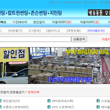
회사소개
오프매장이벤트
운영자일기
공지알
랙박스
카
인테리어
엔진접지
자동차DIY
[회]
자동차DIY
[운]
]
[비번찾기]
[1:1문의]
[장바구니]
[주문조회]
[마이페이지]
자동차
,엔진접지,연료절감기
>
전체조회
엔진접지(23)
에어로파츠(140)
스포일러
프론트스트럿바(62)
리어 스트럿바(7)
에어필터