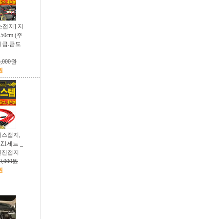
스접지] 지
50cm (주
지급.금도
3,000원
원
이너스접지,
Z1세트 _
엔진접지
0,000원
원