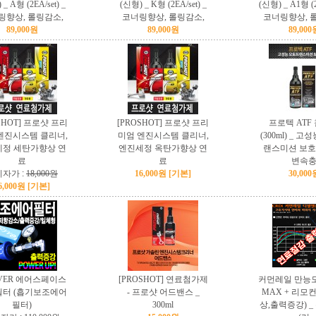
_ A형 (2EA/set) _
(신형) _ K형 (2EA/set) _
(신형) _ A1형 (2
링향상, 롤링감소,
코너링향상, 롤링감소,
코너링향상, 
89,000원
89,000원
89,000
SHOT] 프로샷 프리
[PROSHOT] 프로샷 프리
프로텍 ATF
엔진시스템 클리너,
미엄 엔진시스템 클리너,
(300ml) _ 
정 세탄가향상 연
엔진세정 옥탄가향상 연
랜스미션 보호
료
료
변속
자가 :
18,000원
16,000원 [기본]
30,000
6,000원 [기본]
VER 에어스페이스
[PROSHOT] 연료첨가제
커먼레일 만능모
터 (흡기보조에어
- 프로샷 어드밴스 _
MAX + 리모
필터)
300ml
상,출력증강) 