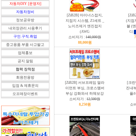
자동차DIY [운영자]
자동차정비
[ZiB2B] 마이너스접지,
[Zi
정보공유방
지접지 시스템, Z1세트 _
(지접
노이즈제거 엔진접지
블 (
내외장관리.사용후기
(AWG
디
구인.구직.취업
소비자가 :
140,000원
88,000원
중고용품.부품 사고팔고
업체홍보
공지.알림
협력 장착점
회원전용방
[ZiB2B] 서브프레임 얼라
[크린
입점 & 제휴문의
이먼트 부싱, 크로스멤버
진내부
부싱 강화와셔 하체보강
플러
오프매장이벤트
소비자가 :
12,500원
8,250원
소비