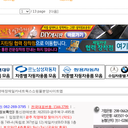
/ 13 page
[다음]
영매장
제일카네트웍스
쇼핑몰분양
사이트맵
062-269-3795
ㅣ
전국대표번호: 1544-3799
ㅣ
..
정보확인]
l 통신판매번호: 제2010-광주북구-495호
com
ㅣ
입점문의
l
광주 직영매장 찾아가기 (약도)
49-4 (독립로 367번길 12) 제일카넷B/D B동 1층
, 토요일(2.4주휴무): 9시~3시 (공유일:휴무)