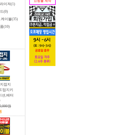
쇼핑몰 제작
라이져(1)
(0)
케이블(35)
(10)
CU 지접지
(ECU접지키
,미션,배터
0
0,000원
원