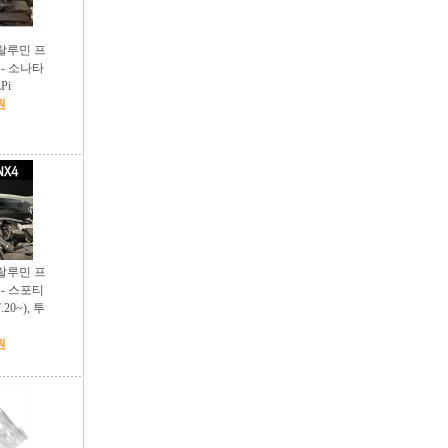
랄루민 프
- 소나타
Pi
원
랄루민 프
- 스포티
.20~), 투
원