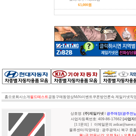
63,000원
홈으로
회사소개
필드테스트
공동구매
동영상MiNi
이벤트쿠폰방
언론속.제일카넷
직
상호명:
(주)제일카넷
l
광주매장(광주전남): 
사업자등록번호: 409-86-17662
[사업자
[1:1문의]
ㅣ
이메일문의 zeilcar@naver.
물류센터/직영매장 : 광주광역시 북구 중흥동 7
월~금.업무시간: 오전 9시 ~ 오후 6시