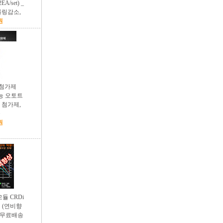
EA/set) _
롤링감소,
원
 첨가제
고성능 오토트
 첨가제,
충
원
듈 CRDi
컨 (연비향
_ 무료배송