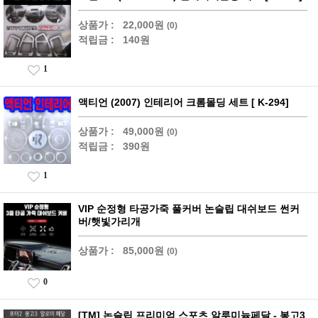
상품가 :
22,000원
(0)
적립금 :
140원
1
액티언 (2007) 인테리어 크롬몰딩 세트 [ K-294]
상품가 :
49,000원
(0)
적립금 :
390원
1
VIP 순정형 타공가죽 풀커버 논슬립 대쉬보드 썬커
버/햇빛가리개
상품가 :
85,000원
(0)
0
[TM] 논슬립 프리미엄 스포츠 알루미늄페달 - 봉고3