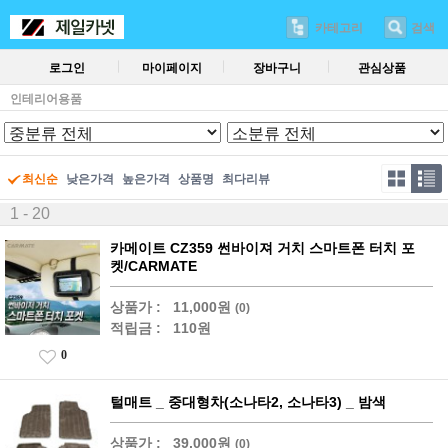
카테고리
검색
로그인
마이페이지
장바구니
관심상품
인테리어용품
최신순
낮은가격
높은가격
상품명
최다리뷰
1 - 20
카메이트 CZ359 썬바이져 거치 스마트폰 터치 포
켓/CARMATE
상품가 :
11,000원
(0)
적립금 :
110원
0
털매트 _ 중대형차(소나타2, 소나타3) _ 밤색
상품가 :
39,000원
(0)