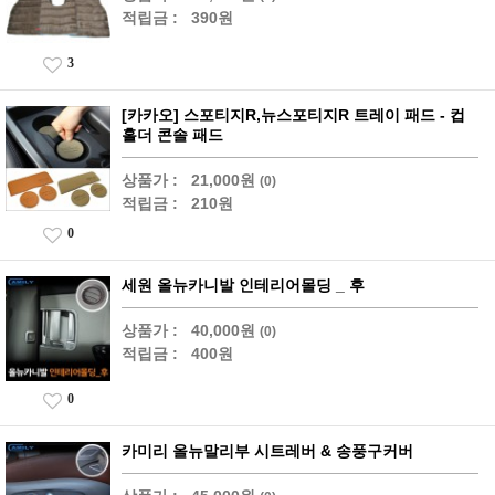
적립금 :
390원
3
[카카오] 스포티지R,뉴스포티지R 트레이 패드 - 컵
홀더 콘솔 패드
상품가 :
21,000원
(0)
적립금 :
210원
0
세원 올뉴카니발 인테리어몰딩 _ 후
상품가 :
40,000원
(0)
적립금 :
400원
0
카미리 올뉴말리부 시트레버 & 송풍구커버