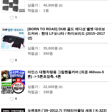
상품가 :
40,000원
(0)
적립금 :
1원
1
[BORN TO ROAD] DUB 골드 에디션 벨벳 대쉬보
드커버 - 현대 LF쏘나타 / 하이브리드 (2015~2017
년)
상품가 :
35,000원
(0)
적립금 :
350원
0
아인스 대형차량용 그립핸들커버 (외경 460mm-5
톤) -> 5톤초장축, 4톤
상품가 :
22,000원
(0)
적립금 :
190원
0
쏘렌토R (`09~2012.7) 인테리어몰딩 세트 [ K-323]