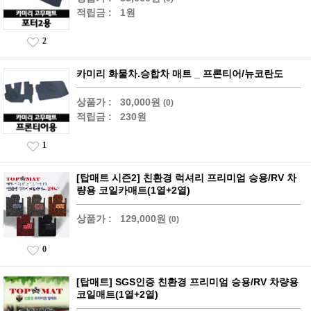
적립금 :
1원
2
카미리 화물차.승합차 매트 _ 프론티어/뉴코란도
상품가 :
30,000원
(0)
적립금 :
230원
1
[탑매트 시즌2] 친환경 럭셔리 프리미엄 승용/RV 차
량용 코일카매트(1열+2열)
상품가 :
129,000원
(0)
0
[탑매트] SGS인증 친환경 프리미엄 승용/RV 차량용
코일매트(1열+2열)