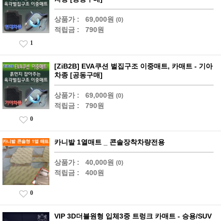
상품가 :
69,000원
(0)
적립금 :
790원
1
[ZiB2B] EVA쿠션 벌집구조 이중매트, 카매트 - 기아
차종 [공동구매]
상품가 :
69,000원
(0)
적립금 :
790원
0
카니발 1열매트 _ 콘솔장착차량전용
상품가 :
40,000원
(0)
적립금 :
400원
0
VIP 3D더블원형 입체3중 트렁크 카매트 - 승용/SUV