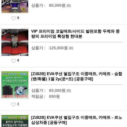
상품가 :
80,000원
(0)
0
VIP 프리미엄 코일매트/사이드 발판포함 두께와 중
량의 프리미엄 확장형 한대분
상품가 :
125,000원
(0)
0
[ZiB2B] EVA쿠션 벌집구조 이중매트, 카매트 - 승합
(밴/화물) 1열 2p(운+조) [공동구매]
상품가 :
60,000원
(0)
적립금 :
690원
1
[ZiB2B] EVA쿠션 벌집구조 이중매트, 카매트 - 르노
삼성차종 [공동구매]