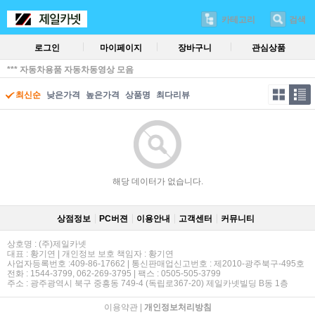
카테고리
검색
로그인
마이페이지
장바구니
관심상품
*** 자동차용품 자동차동영상 모음
최신순
낮은가격
높은가격
상품명
최다리뷰
해당 데이터가 없습니다.
상점정보
PC버젼
이용안내
고객센터
커뮤니티
상호명 : (주)제일카넷
대표 : 황기연 | 개인정보 보호 책임자 : 황기연
사업자등록번호 :409-86-17662 | 통신판매업신고번호 : 제2010-광주북구-495호
전화 : 1544-3799, 062-269-3795 | 팩스 : 0505-505-3799
주소 : 광주광역시 북구 중흥동 749-4 (독립로367-20) 제일카넷빌딩 B동 1층
이용약관
|
개인정보처리방침