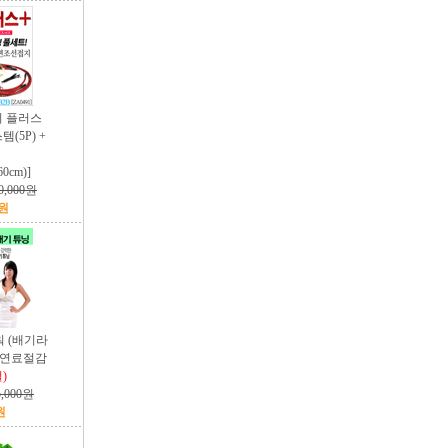
접지 플러스
템(5P) +
선
60cm)]
0,000원
0원
 (배기라
강.연료절감
)
5,000원
원