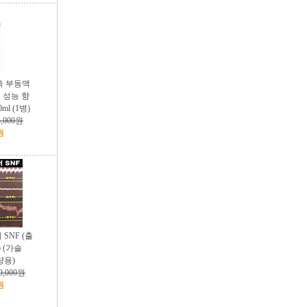
축 부동액
 성능 향
ml (1병)
5,000원
원
SNF (출
 (가솔
량용)
0,000원
원