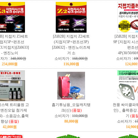
B2B] 지접지 Z3세트
[ZiB2B] 지접지 Z2세트
[ZiB2B] 지
지접지5P+편조선
(지접지5P+편조선3P)
9P [지접지 시스
CU지접지)[Zi0633]
[Zi0632] - 엔진노이즈제
편조
- 엔진노이
거 소
4P(30/50/60/
자가 :
348,000원
소비자가 :
168,000원
소비자가 :
19
234,000원
116,000원
124,00
스텍 트리플원 고
흡기튜닝용_오일캐치탱
천풍 싸이클파워
 엔진오일 첨가제
크(신)
(품절)
인) _ 출력증
ml) - 소음감소,출력
소비자가 :
110,000원
기
(품절
향상
(품절)
80,000원
소비자가 :
1
42,000원
14,900