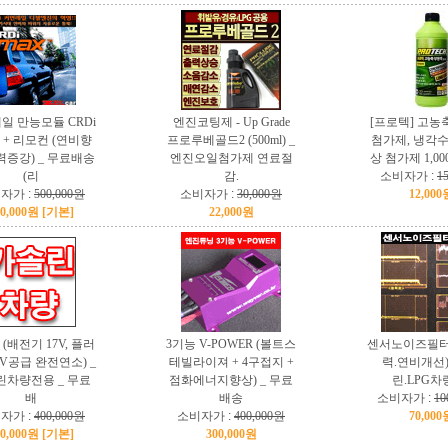
일 만능모듈 CRDi
엔진코팅제 - Up Grade
[프로텍] 고농
 + 리모컨 (연비향
프로루베골드2 (500ml) _
첨가제, 냉각수
력증강) _ 무료배송
엔진오일첨가제 연료절
상 첨가제 1,000
(리
감.
소비자가 :
1
자가 :
500,000원
소비자가 :
30,000원
12,000
50,000원 [기본]
22,000원
_ (배전기 17V, 플러
3기능 V-POWER (볼트스
센서노이즈필터 
만V공급 완전연소) _
테빌라이져 + 4구접지 +
력.연비개선)
린차량전용 _ 무료
점화에너지향상) _ 무료
린.LPG차
배
배송
소비자가 :
10
자가 :
400,000원
소비자가 :
400,000원
70,000
70,000원 [기본]
300,000원