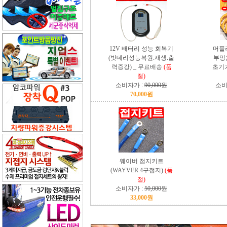
12V 배터리 성능 회복기
머플
(밧데리성능복원.재생.출
부밍
력증강) _ 무료배송
(품
초기가
절)
소비자가 :
90,000원
소비
70,000원
웨이버 접지키트
(WAYVER 4구접지)
(품
절)
소비자가 :
50,000원
33,000원