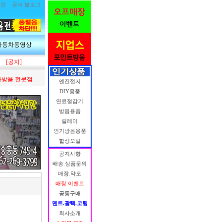
림란
공식 블로그
자동차동영상
[공지]
방음 전문점
엔진접지
DIY용품
연료절감기
방음용품
릴레이
인기방음용품
합성오일
공지사항
배송.상품문의
매장.약도
매장.이벤트
공동구매
덴트.광택.코팅
회사소개