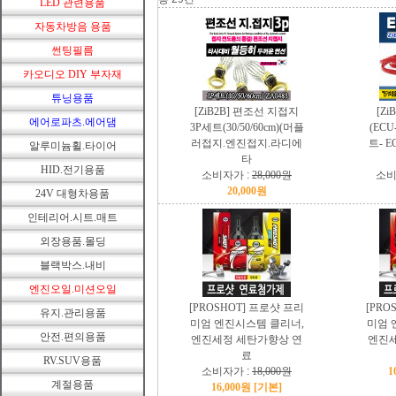
LED 관련용품
자동차방음 용품
썬팅필름
카오디오 DIY 부자재
튜닝용품
[ZiB2B] 편조선 지접지
[Zi
에어로파츠.에어댐
3P세트(30/50/60cm)(머플
(ECU
러접지.엔진접지.라디에
트- 
알루미늄휠.타이어
타
HID.전기용품
소비자가 :
28,000원
소비
20,000원
24V 대형차용품
인테리어.시트.매트
외장용품.몰딩
블랙박스.내비
엔진오일.미션오일
[PROSHOT] 프로샷 프리
[PRO
유지.관리용품
미엄 엔진시스템 클리너,
미엄 
안전.편의용품
엔진세정 세탄가향상 연
엔진세
료
RV.SUV용품
소비자가 :
18,000원
1
계절용품
16,000원 [기본]