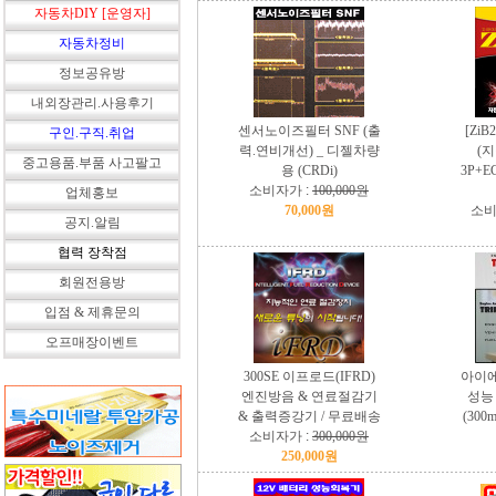
자동차DIY [운영자]
자동차정비
정보공유방
내외장관리.사용후기
센서노이즈필터 SNF (출
[Zi
구인.구직.취업
력.연비개선) _ 디젤차량
(
중고용품.부품 사고팔고
용 (CRDi)
3P+E
소비자가 :
100,000원
업체홍보
70,000원
소비
공지.알림
협력 장착점
회원전용방
입점 & 제휴문의
오프매장이벤트
300SE 이프로드(IFRD)
아이에
엔진방음 & 연료절감기
성능
& 출력증강기 / 무료배송
(300
소비자가 :
300,000원
250,000원