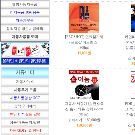
웰빙자동차용품
레져용품.캠핑용품
자동차부품
장착지원.방문시공예약
자동차용품 도매
[PROSHOT] 연료첨가제
커먼레
- 프로샷 어드밴스 _
MAX
300ml
상,출
15,000원
소비
3
커뮤니티
자동차뉴스
사용후기 모음
자동차동영상 UCC
자동차 체질개선, 연소촉
PDR 
장착.구매예약
진 흡기 와류 장치 e-nom
그 2
튜닝
DIY
질문.답변
(이놈)!
가솔
소비자가 :
160,000원
상품/배송문의.답변
150,000원
소비
자동차DIY [회원님]
2