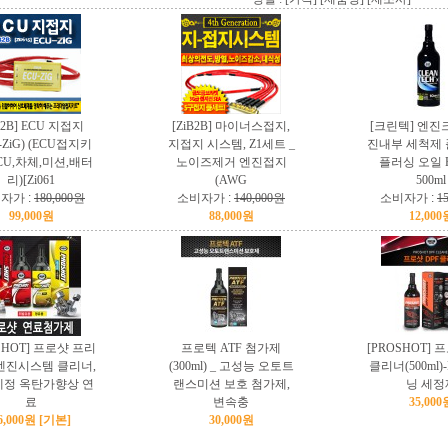
B2B] ECU 지접지
[ZiB2B] 마이너스접지,
[크린텍] 엔진
-ZiG) (ECU접지키
지접지 시스템, Z1세트 _
진내부 세척제 
ECU,차체,미션,배터
노이즈제거 엔진접지
플러싱 오일 
리)[Zi061
(AWG
500ml
자가 :
180,000원
소비자가 :
140,000원
소비자가 :
1
99,000원
88,000원
12,000
SHOT] 프로샷 프리
프로텍 ATF 첨가제
[PROSHOT] 
엔진시스템 클리너,
(300ml) _ 고성능 오토트
클리너(500ml)
정 옥탄가향상 연
랜스미션 보호 첨가제,
닝 세정
료
변속충
35,000
6,000원 [기본]
30,000원