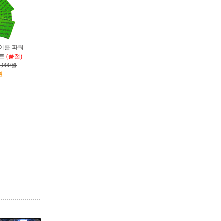
이클 파워
시트
(품절)
0,000원
원