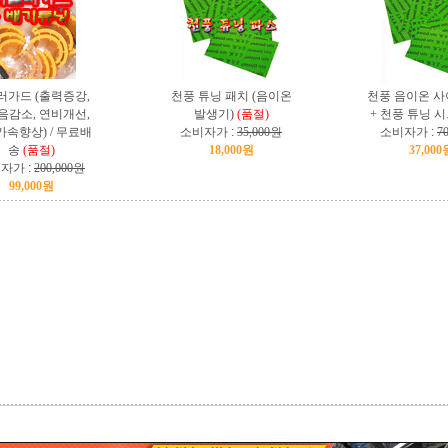
러가드 (출력증강,
천풍 튜닝 패치 (음이온
천풍 음이온 사
음감소, 연비개선,
발생기)
(품절)
+ 천풍 튜닝 
속향상) / 무료배
소비자가 :
35,000원
소비자가 :
7
송
(품절)
18,000원
37,000
자가 :
200,000원
99,000원