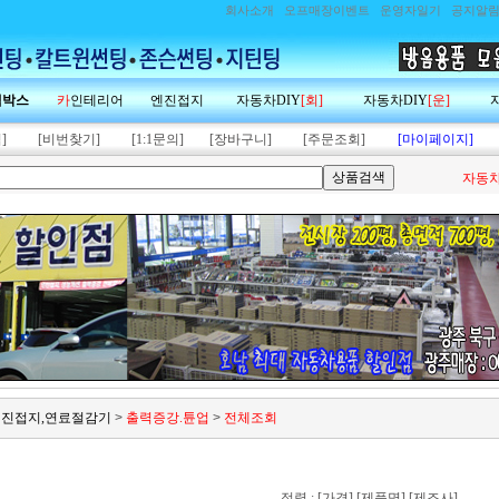
회사소개
오프매장이벤트
운영자일기
공지알
랙박스
카
인테리어
엔진접지
자동차DIY
[회]
자동차DIY
[운]
]
[비번찾기]
[1:1문의]
[장바구니]
[주문조회]
[마이페이지]
자동차
,엔진접지,연료절감기
>
출력증강.튠업
>
전체조회
정렬 :
[가격]
[제품명]
[제조사]