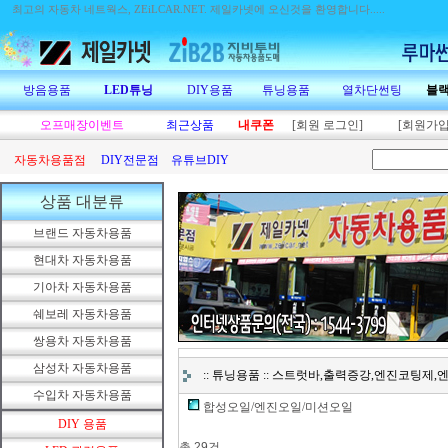
최고의 자동차 네트웍스, ZEiLCAR.NET.
제일카넷에 오신것을 환영합니다.....
방음용품
LED튜닝
DIY용품
튜닝용품
열차단썬팅
블
오프매장이벤트
최근상품
내쿠폰
[회원 로그인]
[회원가입
자동차용품점
DIY전문점
유튜브DIY
상품 대분류
브랜드 자동차용품
현대차 자동차용품
기아차 자동차용품
쉐보레 자동차용품
쌍용차 자동차용품
삼성차 자동차용품
:: 튜닝용품 :: 스트럿바,출력증강,엔진코팅제
수입차 자동차용품
합성오일/엔진오일/미션오일
DIY 용품
총 29건