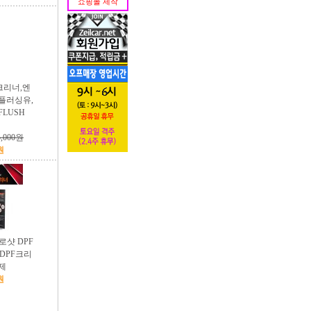
쇼핑몰 제작
크리너,엔
플러싱유,
FLUSH
5,000원
원
프로샷 DPF
-DPF크리
제
원