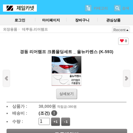
카테고리
검색
로그인
마이페이지
장바구니
관심상품
외장용품
데루등.리어램프
Recent
0
경동 리어램프 크롬몰딩세트 _ 올뉴카렌스 (K-593)
상세보기
상품가 :
38,000
원
적립금:380원
배송비 :
(조건)
!
수량 :
+1
-1