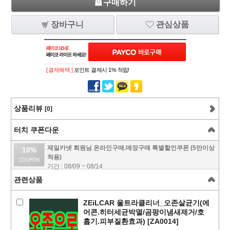
구매하기
장바구니
관심상품
[ 결제혜택 ]
포인트 결제시 1% 적립!
상품리뷰
[0]
터치 쿠폰다운
제일카넷 회원님 온라인구매.매장구매 특별할인쿠폰 (5만이상
10%
적용)
기간 : 08/09 ~ 08/14
관련상품
ZEiLCAR 울트라클리너_오존살균기(에
어콘.히터세균박멸/곰팡이냄새제거/호
흡기.피부질환효과) [ZA0014]