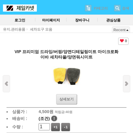
카테고리
검색
로그인
마이페이지
장바구니
관심상품
유지.관리용품
세차도구 모음
Recent
0
VIP 프리미엄 드라잉/버핑/양면디테일링미트 마이크로화
이바 세차타올/양면워시미트
상세보기
상품가 :
4,500
원
적립금:40원
배송비 :
(조건)
!
수량 :
+1
-1