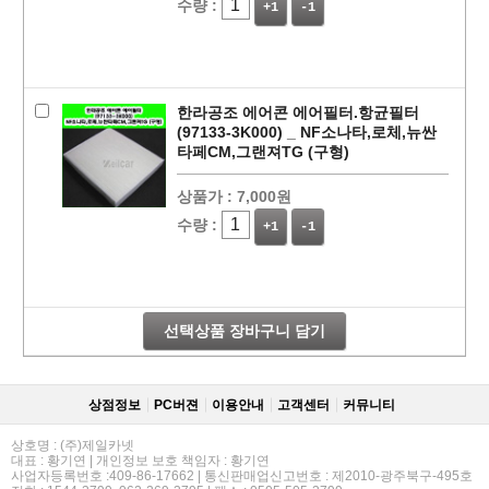
수량 :
+1
-1
한라공조 에어콘 에어필터.항균필터
(97133-3K000) _ NF소나타,로체,뉴싼
타페CM,그랜져TG (구형)
상품가 :
7,000원
수량 :
+1
-1
선택상품 장바구니 담기
상점정보
PC버젼
이용안내
고객센터
커뮤니티
상호명 : (주)제일카넷
대표 : 황기연 | 개인정보 보호 책임자 : 황기연
사업자등록번호 :409-86-17662 | 통신판매업신고번호 : 제2010-광주북구-495호