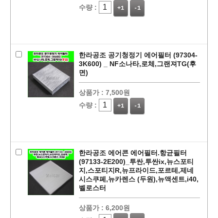
수량 :
+1
-1
한라공조 공기청정기 에어필터 (97304-
3K600) _ NF소나타,로체,그랜져TG(후
면)
상품가 :
7,500원
수량 :
+1
-1
한라공조 에어콘 에어필터.항균필터
(97133-2E200)_투싼,투싼ix,뉴스포티
지,스포티지R,뉴프라이드,포르테,제네
시스쿠페,뉴카렌스 (두원),뉴액센트,i40,
벨로스터
상품가 :
6,200원