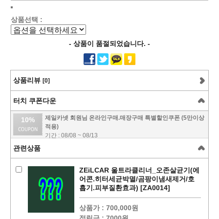
상품선택 :
- 상품이 품절되었습니다. -
상품리뷰
[0]
터치 쿠폰다운
제일카넷 회원님 온라인구매.매장구매 특별할인쿠폰 (5만이상
10%
적용)
기간 : 08/08 ~ 08/13
관련상품
ZEiLCAR 울트라클리너_오존살균기(에
어콘.히터세균박멸/곰팡이냄새제거/호
흡기.피부질환효과) [ZA0014]
상품가 :
700,000원
적립금 :
7000원