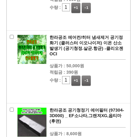
수량 :
+1
-1
한라공조 에어컨/히터 냄새제거 공기정
화기 (클러스터 이오나이저) 이온 산소
발생기 (공기청정.살균.항균) -클리오젠
OCI
상품가 :
50,000원
적립금 :
390원
수량 :
+1
-1
한라공조 공기청정기 에어필터 (97304-
3D000) _ EF소나타,그랜져XG,옵티마
(후면)
상품가 :
8,600원