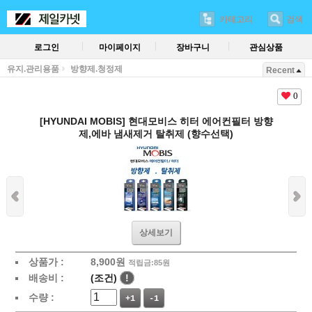
카테고리
검색
로그인
마이페이지
장바구니
관심상품
유지.관리용품
방향제.청정제
Recent
0
[HYUNDAI MOBIS] 현대모비스 히터 에어컨필터 방향
제,에바 냄새제거 탈취제 (향수선택)
상세보기
상품가 :
8,900
원
적립금:85원
배송비 :
(조건)
!
수량 :
+1
-1