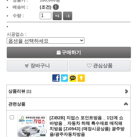
상품가 :
160,000
원
배송비 :
(조건)
!
수량 :
+1
-1
시공업소 :
구매하기
장바구니
관심상품
상품리뷰
[1]
관련상품
[ZiB2B] 지업스 포인트방음 _ 1단계 쇼
바방음 _ 자동차 하체 특수재료 매직패
치방음 [Zi0943] (매장시공상품) 광주방
음/광주자동차방음