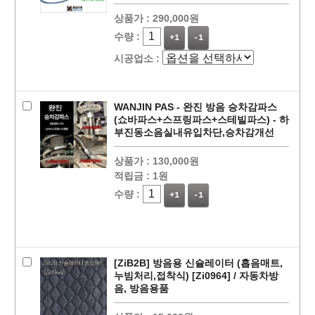
상품가 :
290,000원
수량 :
+1
-1
시공업소 :
WANJIN PAS - 완진 방음 승차감파스
(쇼바파스+스프링파스+스테빌파스) - 하
부진동소음실내유입차단,승차감개선
상품가 :
130,000원
적립금 :
1원
수량 :
+1
-1
[ZiB2B] 방음용 신슐레이터 (흡음매트,
누빔처리,접착식) [Zi0964] / 자동차방
음, 방음용품