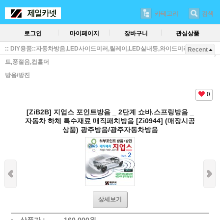
카테고리
검색
로그인
마이페이지
장바구니
관심상품
:: DIY용품::자동차방음,LED사이드미러,릴레이,LED실내등,와이드미러,방진매
Recent
트,풍절음,컵홀더
방음/방진
0
[ZiB2B] 지업스 포인트방음 _ 2단계 쇼바.스프링방음 _
자동차 하체 특수재료 매직패치방음 [Zi0944] (매장시공
상품) 광주방음/광주자동차방음
상세보기