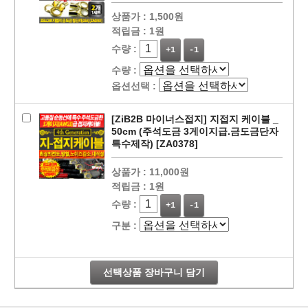
상품가 :
1,500원
적립금 :
1원
수량 :
+1
-1
수량 :
옵션선택 :
[ZiB2B 마이너스접지] 지접지 케이블 _
50cm (주석도금 3게이지급.금도금단자
특수제작) [ZA0378]
페이코 라이
상품가 :
11,000원
구매
적립금 :
1원
수량 :
+1
-1
구분 :
선택상품 장바구니 담기