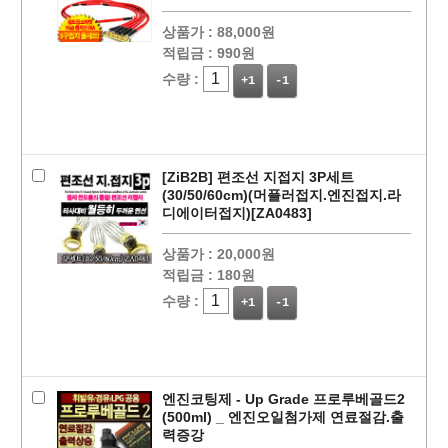
상품가 :
88,000원
적립금 :
990원
수량 :
+1
-1
페이코 ID로
PAYCO 바로
[ZiB2B] 편조선 지접지 3P세트
(30/50/60cm)(머플러접지.엔진접지.라
디에이터접지)[ZA0483]
상품가 :
20,000원
적립금 :
180원
수량 :
+1
-1
엔진코팅제 - Up Grade 프로루베골드2
(500ml) _ 엔진오일첨가제 연료절감.출
력증강