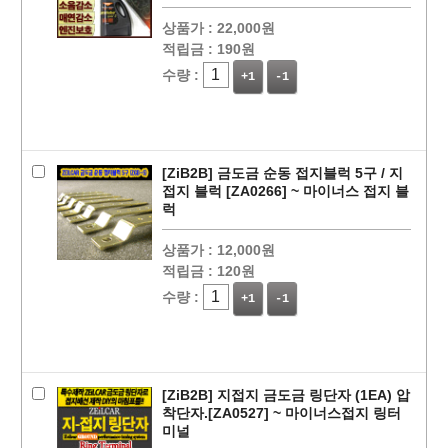
상품가 :
22,000원
적립금 :
190원
수량 :
+1
-1
[ZiB2B] 금도금 순동 접지블럭 5구 / 지
접지 블럭 [ZA0266] ~ 마이너스 접지 블
럭
상품가 :
12,000원
적립금 :
120원
수량 :
+1
-1
[ZiB2B] 지접지 금도금 링단자 (1EA) 압
착단자.[ZA0527] ~ 마이너스접지 링터
미널