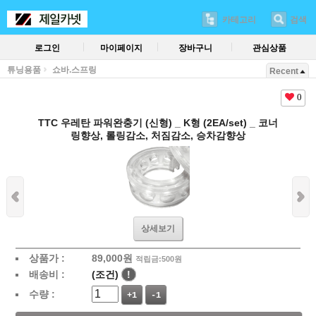
카테고리
검색
로그인
마이페이지
장바구니
관심상품
튜닝용품
쇼바.스프링
Recent
0
TTC 우레탄 파워완충기 (신형) _ K형 (2EA/set) _ 코너
링향상, 롤링감소, 처짐감소, 승차감향상
상세보기
상품가 :
89,000
원
적립금:500원
배송비 :
(조건)
!
수량 :
+1
-1