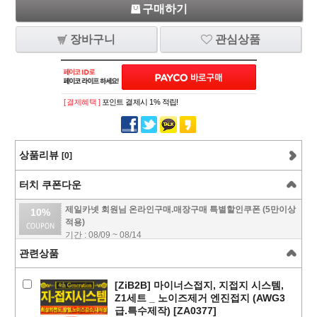
구매하기
장바구니
관심상품
[ 결제혜택 ]
포인트 결제시 1% 적립!
상품리뷰
[0]
터치 쿠폰다운
제일카넷 회원님 온라인구매.매장구매 특별할인쿠폰 (5만이상
10%
적용)
기간 : 08/09 ~ 08/14
관련상품
[ZiB2B] 마이너스접지, 지접지 시스템,
Z1세트 _ 노이즈제거 엔진접지 (AWG3
급.특수제작) [ZA0377]