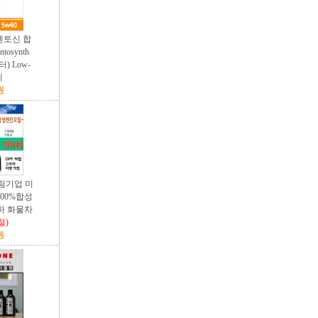
 펜토신 합
osynth
터) Low-
에
원
대림기업 미
 100%합성
하 화물차
절)
원