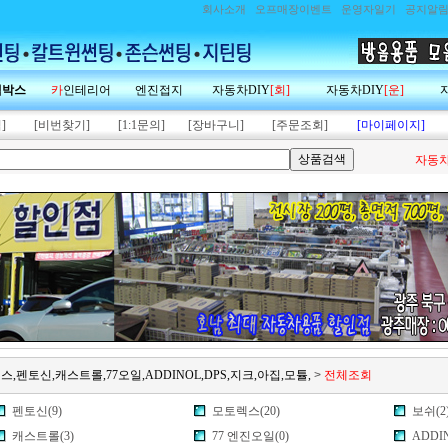
회사소개
오프매장이벤트
운영자일기
공지알
랙박스
카
인테리어
엔진접지
자동차DIY
[회]
자동차DIY
[운]
]
[비번찾기]
[1:1문의]
[장바구니]
[주문조회]
[마이페이지]
자동차
스,펜토신,캐스트롤,77오일,ADDINOL,DPS,지크,아집,모튤,
>
전체조회
펜토신(9)
모토렉스(20)
보쉬(2
캐스트롤(3)
77 엔진오일(0)
ADDIN