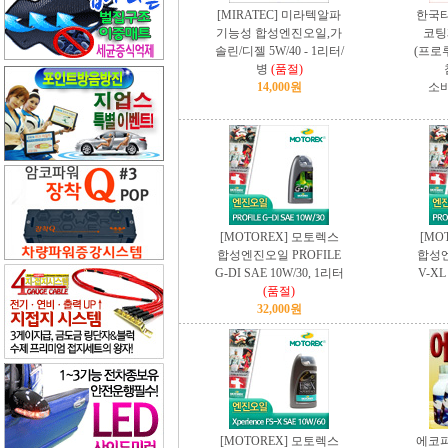
[MIRATEC] 미라텍알파
한국타
기능성 합성엔진오일,가
코팅
솔린/디젤 5W/40 - 1리터/
(프로
병
(품절)
14,000원
소비
[MOTOREX] 모토렉스
[MO
합성엔진오일 PROFILE
합성엔
G-DI SAE 10W/30, 1리터
V-XL
(품절)
32,000원
[MOTOREX] 모토렉스
에코파