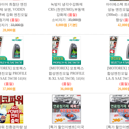
이어 최첨단 엔진
녹방지 냉각수강화제
아이에스텍 트
제 보덴, VODEN
CRS (천연UMO),부동액
성능 엔진오일
루베 강화 엔진오일
강화제
(품절)
(300ml) - 
첨가제
(품절)
소비자가 :
35,000원
향상
(품
자가 :
33,000원
8,000원 [기본]
42,000
28,000원
TOREX] 모토렉스
[MOTOREX] 모토렉스
[MOTOREX]
진오일 PROFILE
합성엔진오일 PROFILE
합성엔진오일 S
 SAE 5W/30 1리터
R-XL SAE 5W/30, 1리터
LA-X SAE 5W/
(품절)
(품절)
(품절)
37,000원
36,000원
26,000
워 친환경차량 성
[특가 할인이벤트] 미국
[특가 할인이벤