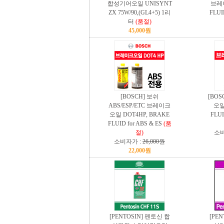
합성기어오일 UNISYNT
브레
ZX 75W/90,(GL4+5) 1리
FLUI
터
(품절)
45,000원
[BOSCH] 보쉬
[BO
ABS/ESP/ETC 브레이크
오일
오일 DOT4HP, BRAKE
FLUI
FLUID for ABS & ES
(품
절)
소비
소비자가 :
26,000원
22,000원
[PENTOSIN] 펜토신 합
[PE