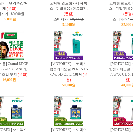
선제 _ 냉각수강화
고체형 연료첨가제 페록
고체형 연료첨
제
(품절)
스 - 휘발유용 (연료절감.
스 - 디젤/경유
자가 :
80,000원
(품절)
(품절)
55,000원
소비자가 :
60,000원
소비자가 :
6
32,000원
32,000
롤] Castrol EDGE
[MOTOREX] 모토렉스
[MOTOREX]
ssonal A3 5W/40 합
합성기어오일 PENTA LS
합성기어오일 PE
진오일 엣지
(품절)
75W/140 GL-5, 1리터
(품
75W/90 GL-5,
16,000원
절)
절)
50,000원
48,000
TOREX] 모토렉스
[MOTOREX] 모토렉스
[MOTOREX]