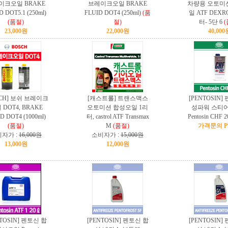
이크오일 BRAKE
브레이크오일 BRAKE
차량용 오토미
D DOT5.1 (250ml)
FLUID DOT4 (250ml)
(품
일 ATF DEXR
(품절)
절)
터- 5단 6
(
23,000원
22,000원
40,000
SCH] 보쉬 브레이크
[캐스트롤] 트랜스맥스
[PENTOSIN]
 DOT4, BRAKE
오토미션 합성오일 1리
성파워 스티
D DOT4 (1000ml)
터, castrol ATF Transmax
Pentosin CHF 2
(품절)
M
(품절)
가격문의 PS
자가 :
16,000원
소비자가 :
15,000원
13,000원
12,000원
NTOSIN] 펜토신 합
[PENTOSIN] 펜토신 합
[PENTOSIN]