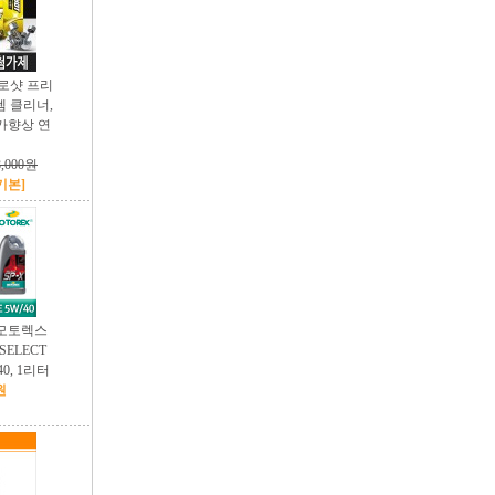
프로샷 프리
 클리너,
가향상 연
8,000원
[기본]
 모토렉스
ELECT
40, 1리터
원