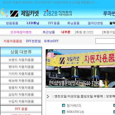
최고의 자동차 네트웍스, ZEiLCAR.NET.
제일카넷에 오신것을 환영합니다.....
방음용품
LED튜닝
DIY용품
튜닝용품
열차단썬팅
블
오프매장이벤트
최근상품
내쿠폰
[회원 로그인]
[회원가입
자동차용품점
DIY전문점
유튜브DIY
상품 대분류
브랜드 자동차용품
현대차 자동차용품
기아차 자동차용품
쉐보레 자동차용품
쌍용차 자동차용품
삼성차 자동차용품
:: 엔진오일.미션오일.합성오일.부동액 :: 모토렉
수입차 자동차용품
첨가제(12)
DIY 용품
MIRATEC(4)