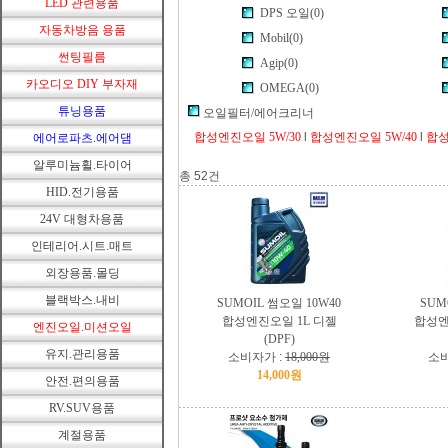
LED 관련용품
DPS 오일(0)
자동차방음 용품
Mobil(0)
썬팅필름
Agip(0)
카오디오 DIY 부자재
OMEGA(0)
튜닝용품
오일필터/에어크리너
합성엔진오일 5W/30
l
합성엔진오일 5W/40
l
합성
에어로파츠.에어댐
알루미늄휠.타이어
총 52건
HID.전기용품
24V 대형차용품
인테리어.시트.매트
외장용품.몰딩
블랙박스.내비
SUMOIL 썸오일 10W40
SUM
합성엔진오일 1L 디젤
합성엔
엔진오일.미션오일
(DPF)
유지.관리용품
소비자가 :
18,000원
소비
14,000원
안전.편의용품
RV.SUV용품
계절용품