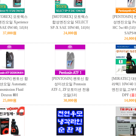
TOREX] 모토렉스
[MOTOREX] 모토렉스
[PENTOSIN]
진오일 Xperience
합성엔진오일 SELECT
성엔진오일 Pent
 SAE 0W/40, 1리터
SP-X SAE 10W/40, 1리터
HC 5w/40 (1리
37,000원
24,000원
SAPS
24,000
NTOSIN] 펜토신 합
[PENTOSIN] 펜토신 합
[MIRATEC] 
오일 Automatic
성미션오일 Pentosin
라텍1 10W/40
ansmission Fluid
ATF-1, ZF오토미션 전용
엔진오일,고부
Dexron ⅢH
오일(1리
DPF
(품
25,000원
30,000원
14,000