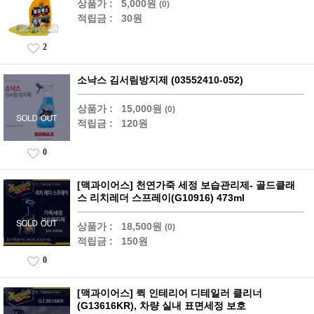
상품가 :
5,000원
(0)
적립금 :
30원
2
소낙스 김서림방지제 (03552410-052)
상품가 :
15,000원
(0)
적립금 :
120원
0
[맥과이어스] 천연가죽 세정 보습관리제- 골드클래
스 리치레더 스프레이(G10916) 473ml
상품가 :
18,500원
(0)
적립금 :
150원
0
[맥과이어스] 퀵 인테리어 디테일러 클리너
(G13616KR), 차량 실내 표면세정 보호