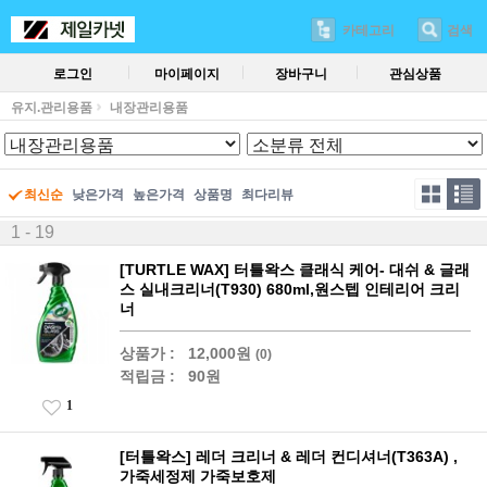
카테고리
검색
로그인
마이페이지
장바구니
관심상품
유지.관리용품
내장관리용품
최신순
낮은가격
높은가격
상품명
최다리뷰
1 - 19
[TURTLE WAX] 터틀왁스 클래식 케어- 대쉬 & 글래
스 실내크리너(T930) 680ml,원스텝 인테리어 크리
너
상품가 :
12,000원
(0)
적립금 :
90원
1
[터틀왁스] 레더 크리너 & 레더 컨디셔너(T363A) ,
가죽세정제 가죽보호제