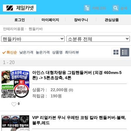
카테고리
검색
로그인
마이페이지
장바구니
관심상품
인테리어용품
핸들카바
최신순
낮은가격
높은가격
상품명
최다리뷰
1 - 20
아인스 대형차량용 그립핸들커버 (외경 460mm-5
톤) -> 5톤초장축, 4톤
상품가 :
22,000원
(0)
적립금 :
190원
0
VIP 리얼카본 무늬 우레탄 코팅 칼라 핸들커버-블랙,
블루,레드