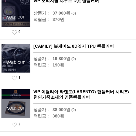
VIP 오리지널 샤무드 D컷 핸들커버
상품가 :
37,000원
(0)
적립금 :
370원
0
[CAMILY] 볼케이노 8D엣지 TPU 핸들커버
상품가 :
19,800원
(0)
적립금 :
190원
1
VIP 이탈리아 라렌토(LARENTO) 핸들커버 시리즈/
천연가죽소재의 명품핸들커버
상품가 :
38,000원
(0)
적립금 :
380원
2