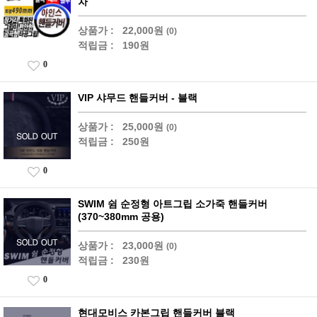
차
상품가 :
22,000원
(0)
적립금 :
190원
0
VIP 샤무드 핸들커버 - 블랙
상품가 :
25,000원
(0)
적립금 :
250원
0
SWIM 쉼 순정형 아트그립 소가죽 핸들커버
(370~380mm 공용)
상품가 :
23,000원
(0)
적립금 :
230원
0
현대모비스 카본그립 핸들커버 블랙