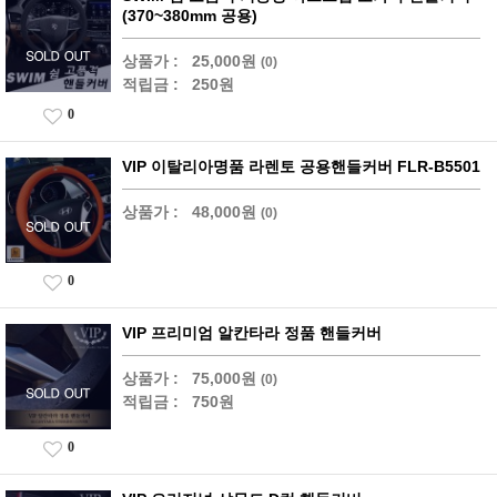
(370~380mm 공용)
상품가 :
25,000원
(0)
적립금 :
250원
0
VIP 이탈리아명품 라렌토 공용핸들커버 FLR-B5501
상품가 :
48,000원
(0)
0
VIP 프리미엄 알칸타라 정품 핸들커버
상품가 :
75,000원
(0)
적립금 :
750원
0