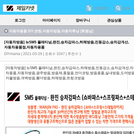
카테고리
검색
로그인
마이페이지
장바구니
관심상품
자동차용품 DIY,썬팅,자동차방음,자동차튜닝 [회원님]
[자동차방음] 뉴SM5 플래티넘,완진,승차감파스,하체방음,진동감소,승차감개선,
자동차용품점,자동차용품
DIYmania
| 2021-03-29 | 조회수 3347 | 추천수 1
[자동차방음] 뉴SM5 플래티넘,완진,승차감파스,하체방음,진동감소,승차감개선,
차용품,자동차방음,광주방음,방음재,풍절음,언더코팅,방음용품,실내방음,도어방음
카울방음,격벽방음,휀더방음,하체방음,트렁크방음