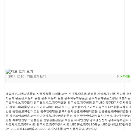
2017.12.10
|
지도 크게 보기
©
NAVER 
제일카넷,자동차용품점,자동차용품 쇼핑몰,광주,신안동,중흥동,용봉동,계림동,우산동,두암동,유동
자동차 용품점,자동차 용품,광주 자동차 용품,광주자동차용품점,광주자동차용품쇼핑몰,예쁜자
주블랙박스,광주접지,광주열선시트,광주락폴딩,광주방음,광주썬팅,광주LED,광주DIY,자동차용품
이,사이드미러폴딩,와이드미러,사이드미러,워크인,광주경보기,스마트키경보기,DIY용품,자동차D
방음,풍절음,광주언더코팅,광주엔진방음,광주자동차방음,광주휀더방음,방음용품,광주본넷방음
음,광주트렁크방음,광주타이어방음,광주방음전문점,광주전면썬팅,광주열차단썬팅,광주루마썬팅
문점,측후면썬팅,크린룸썬팅,썬팅필름전문점,재썬팅,재작업썬팅,광주엔진접지,광주자동차접지,
자동차시트,광주카시트,광주시트,광주자동차시트,LED튜닝,광주LED튜닝,LED실내등,LED안개등,
D사이드미러,LED컵홀더,LED도어,튜닝용품,광주자동차튜닝,광주튜닝,