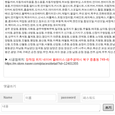
핸들커버,자동차세차용품,청소용품,자동차방향제,허브링,맴버부싱,스트럿바,언더바,썬바이져,썬
용품,카인테리어용품,멀티소켓,먼지털이개,카시트,열선시트,온열시트,시트커버,카매트,자동차매트,
G커버,방진매트,흡음매트,도어스커프,데이라이트,완충기,스포일러,허브스페이스,휠캡,엠블렘,리
배선,접지배선,블랙박스보조배터리,룸미러모니터,재털이,팔걸이,쿠션,방석,목쿠션,전화번호판,
필터,먼지털이개,맥과이어스,소낙스,터틀왁스,트렁크정리함,카페인트,레자왁스,코팅왁스,키홀더
품,콤프레셔,작업등,냉온장고,점프선,모기장,부동액,워셔액,엔진오일,합성오일,미션오일,세정제
트,백미러,스노우체인,덴트,도색,광택코팅,유리막코팅
광주 운암동,풍향동,각화동,광주역행복주택,일곡동,일곡지구,월산동,주월동,매곡동,삼각동,양산동
서석동,광천동,양동,내방동,농성동,수완동,수완지구,신가동,신가지구,신창동,신창지구쌍암동,오
동,상무지구,흑석동,월계동,첨단,첨단지구,대촌동,동림동,신용동,연제동,오룡동,노대동,방림동,봉
양림동,임암동,진월동,행암동,용산동,학동,마륵동,매월동,벽진동,세하동,쌍촌동,치평동,풍암동,
산동,도천동,산월동,산정동,삼거동,서봉동,선암동,소촌동,송정동,송정리,안청동,오선동,옥동,운남
평동공단,하남동,하남공단,임곡동,담양,담양군,장성,장성군,나주,나주시,화순,화순군,보성,보성군
평군,광양,구례,구례군,순천,영암,무안,목포,여수,영광,고창,남원,순창,정읍,전주,김제,무주,익산,
▶ 시공점위치:
장착점 위치 네이버 플레이스 (광주광역시 북구 중흥동 749-4)
https://m.store.naver.com/places/detail?id=12401355
댓글쓰기
Name
password
쓰기