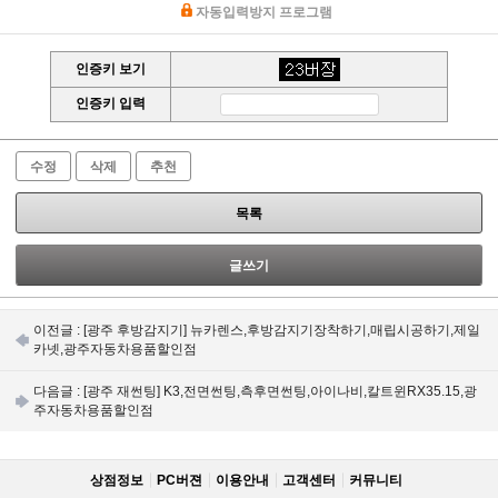
자동입력방지 프로그램
인증키 보기
인증키 입력
수정
삭제
추천
목록
글쓰기
이전글 :
[광주 후방감지기] 뉴카렌스,후방감지기장착하기,매립시공하기,제일
카넷,광주자동차용품할인점
다음글 :
[광주 재썬팅] K3,전면썬팅,측후면썬팅,아이나비,칼트윈RX35.15,광
주자동차용품할인점
상점정보
PC버젼
이용안내
고객센터
커뮤니티