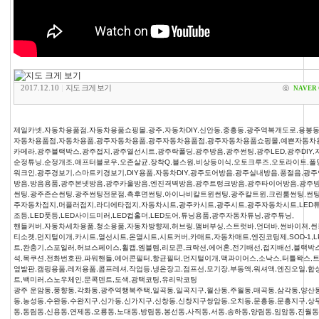
2017.12.10
|
지도 크게 보기
ⓒ
NAVER 
제일카넷,자동차용품점,자동차용품쇼핑몰,광주,자동차DIY,신안동,중흥동,광주역복개도로,용봉동,
자동차용품점,자동차용품,광주자동차용품,광주자동차용품점,광주자동차용품쇼핑몰,예쁜자동차
카메라,광주블랙박스,광주접지,광주열선시트,광주락폴딩,광주방음,광주썬팅,광주LED,광주DIY,
순정튜닝,순정개조,애프터블로우,오존살균,장착Q,블스원,비상등이식,오토크루즈,오토라이트,폴
워크인,광주경보기,스마트키경보기,DIY용품,자동차DIY,광주도어방음,광주실내방음,풍절음,
방음,방음용품,광주본넷방음,광주카울방음,엔진격벽방음,광주트렁크방음,광주타이어방음,광주
썬팅,광주존슨썬팅,광주썬팅전문점,측후면썬팅,아이나비칼트윈썬팅,광주칼트윈,크린룸썬팅,썬팅
주자동차접지,머플러접지,라디에타접지,자동차시트,광주카시트,광주시트,광주자동차시트,LED튜닝,
조등,LED풋등,LED사이드미러,LED컵홀더,LED도어,튜닝용품,광주자동차튜닝,광주튜닝,
핸들커버,자동차세차용품,청소용품,자동차방향제,허브링,맴버부싱,스트럿바,언더바,썬바이져,썬
티소켓,먼지털이개,카시트,열선시트,온열시트,시트커버,카매트,자동차매트,엔진코팅제,SOD-1,
트,완충기,스포일러,허브스페이스,휠캡,엠블렘,리모콘,크락션,에어혼,전기배선,접지배선,블랙박
석,목쿠션,전화번호판,파워핸들,에어콘필터,항균필터,먼지털이개,맥과이어스,소낙스,터틀왁스,
옆발판,캠핑용품,레저용품,콤프레셔,작업등,냉온장고,점프선,모기장,부동액,워셔액,엔진오일,합
트,백미러,스노우체인,문콕덴트,도색,광택코팅,유리막코팅
광주 운암동,풍향동,각화동,광주역행복주택,일곡동,일곡지구,월산동,주월동,매곡동,삼각동,양산동
동,농성동,수완동,수완지구,신가동,신가지구,신창동,신창지구쌍암동,오치동,문흥동,문흥지구,상
동,동림동,신용동,연제동,오룡동,노대동,방림동,봉선동,사직동,서동,송하동,양림동,임암동,진월동