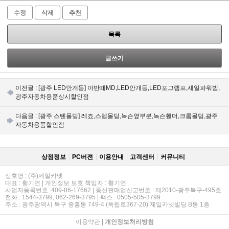
수정
삭제
추천
목록
글쓰기
이전글 :
[광주 LED안개등] 아반떼MD,LED안개등,LED포그램프,새일파워빔,
광주자동차용품상시할인점
다음글 :
[광주 스텐몰딩] 레죠,스텝몰딩,녹슨옆부분,녹슨휀더,크롬몰딩,광주
자동차용품할인점
상점정보
PC버젼
이용안내
고객센터
커뮤니티
상호명 : (주)제일카넷
대표 : 황기연 | 개인정보 보호 책임자 : 황기연
사업자등록번호 :409-86-17662 | 통신판매업신고번호 : 제2010-광주북구-495호
전화 : 1544-3799, 062-269-3795 | 팩스 : 0505-505-3799
주소 : 광주광역시 북구 중흥동 749-4 (독립로367-20) 제일카넷빌딩 B동 1층
이용약관
|
개인정보처리방침