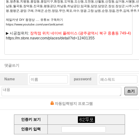
동,쌍촌동,치평동,풍암동,풍암지구,화정동,도덕동,도산동,도천동,산월동,산정동,삼거동,서봉동,선
남동,월곡동,장덕동,진곡동,평동공단,하남동,하남공단,임곡동,담양,담양군,장성,장성군,나주,나주
평,함평군,광양,구례,구례군,순천,영암,무안,목포,여수,영광,고창,남원,순창,정읍,전주,김제,무주,
제일카넷 DIY 동영상 .... 유튜브 구독하기
https://www.youtube.com/user/zeilcarnet
▶ 시공점위치:
장착점 위치 네이버 플레이스 (광주광역시 북구 중흥동 749-4)
https://m.store.naver.com/places/detail?id=12401355
댓글쓰기
Name
password
쓰기
자동입력방지 프로그램
인증키 보기
인증키 입력