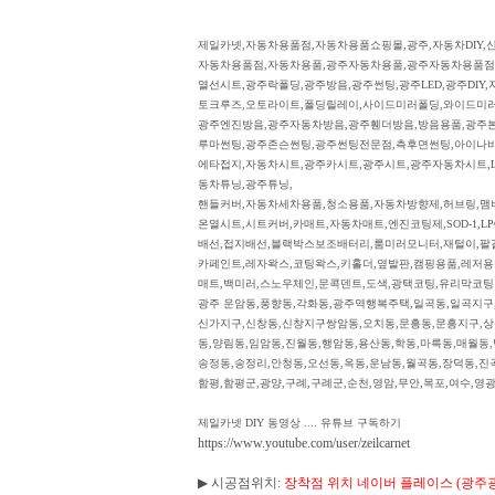
제일카넷,자동차용품점,자동차용품쇼핑몰,광주,자동차DIY,신
자동차용품점,자동차용품,광주자동차용품,광주자동차용품점
열선시트,광주락폴딩,광주방음,광주썬팅,광주LED,광주DIY
토크루즈,오토라이트,폴딩릴레이,사이드미러폴딩,와이드미러,
광주엔진방음,광주자동차방음,광주휀더방음,방음용품,광주
루마썬팅,광주존슨썬팅,광주썬팅전문점,측후면썬팅,아이나
에타접지,자동차시트,광주카시트,광주시트,광주자동차시트,LED
동차튜닝,광주튜닝,
핸들커버,자동차세차용품,청소용품,자동차방향제,허브링,맴버
온열시트,시트커버,카매트,자동차매트,엔진코팅제,SOD-1,
배선,접지배선,블랙박스보조배터리,룸미러모니터,재털이,팔걸
카페인트,레자왁스,코팅왁스,키홀더,옆발판,캠핑용품,레저용
매트,백미러,스노우체인,문콕덴트,도색,광택코팅,유리막코팅
광주 운암동,풍향동,각화동,광주역행복주택,일곡동,일곡지구,
신가지구,신창동,신창지구쌍암동,오치동,문흥동,문흥지구,상무
동,양림동,임암동,진월동,행암동,용산동,학동,마륵동,매월동
송정동,송정리,안청동,오선동,옥동,운남동,월곡동,장덕동,진곡
함평,함평군,광양,구례,구례군,순천,영암,무안,목포,여수,영광
제일카넷 DIY 동영상 .... 유튜브 구독하기
https://www.youtube.com/user/zeilcarnet
▶ 시공점위치:
장착점 위치 네이버 플레이스 (광주광역