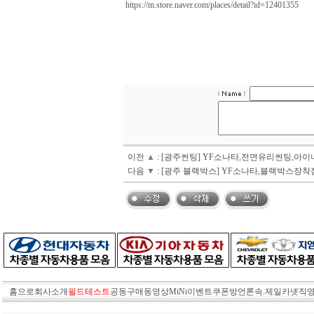
https://m.store.naver.com/places/detail?id=12401355
이전
▲
:
[광주썬팅] YF소나타,전면유리썬팅,아
다음
▼
:
[광주 블랙박스] YF소나타,블랙박스장착
홈으로
회사소개
필드테스트
공동구매
동영상MiNi
이벤트쿠폰방
언론속.제일카넷
직