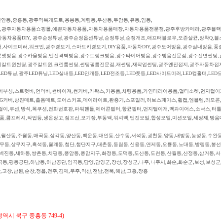
안동,중흥동,광주역복개도로,용봉동,계림동,우산동,두암동,유동,임동,
,광주자동차용품쇼핑몰,예쁜자동차용품,자동차용품매장,자동차용품전문점,광주후방카메라,광주블랙
,자동차용품DIY, 광주순정튜닝,광주순정옵션튜닝,순정튜닝,순정개조,애프터블로우,오존살균,장착Q,블
사이드미러,워크인,광주경보기,스마트키경보기,DIY용품,자동차DIY,광주도어방음,광주실내방음,풍
본넷방음,광주카울방음,엔진격벽방음,광주트렁크방음,광주타이어방음,광주방음전문점,광주전면썬팅,
비칼트윈썬팅,광주칼트윈,크린룸썬팅,썬팅필름전문점,재썬팅,재작업썬팅,광주엔진접지,광주자동차접
튜닝,광주LED튜닝,LED실내등,LED안개등,LED전조등,LED풋등,LED사이드미러,LED컵홀더,LE
부싱,스트럿바,언더바,썬바이져,썬커버,카왁스,카용품,차량용품,카인테리어용품,멀티소켓,먼지털이
LPG커버,방진매트,흡음매트,도어스커프,데이라이트,완충기,스포일러,허브스페이스,휠캡,엠블렘,리모콘
이,쿠션,방석,목쿠션,전화번호판,파워핸들,에어콘필터,항균필터,먼지털이개,맥과이어스,소낙스,터
품,콤프레셔,작업등,냉온장고,점프선,모기장,부동액,워셔액,엔진오일,합성오일,미션오일,세정제,방음
월산동,주월동,매곡동,삼각동,양산동,백운동,대인동,산수동,서석동,광천동,양동,내방동,농성동,수완동
동,상무지구,흑석동,월계동,첨단,첨단지구,대촌동,동림동,신용동,연제동,오룡동,노대동,방림동,봉선
,벽진동,세하동,쌍촌동,치평동,풍암동,풍암지구,화정동,도덕동,도산동,도천동,산월동,산정동,삼거동,서
동,평동공단,하남동,하남공단,임곡동,담양,담양군,장성,장성군,나주,나주시,화순,화순군,보성,보성군,
,고창,남원,순창,정읍,전주,김제,무주,익산,전남,전북,해남,고흥,장흥
시 북구 중흥동 749-4)