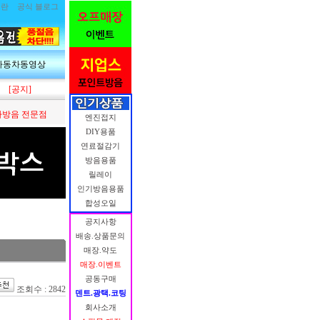
림란
공식 블로그
자동차동영상
[공지]
방음 전문점
엔진접지
DIY용품
연료절감기
방음용품
릴레이
인기방음용품
합성오일
공지사항
배송.상품문의
매장.약도
매장.이벤트
공동구매
조회수 : 2842
덴트.광택.코팅
회사소개