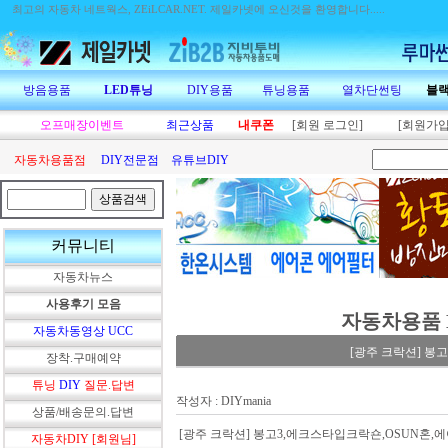
최고의 자동차 네트웍스, ZEiLCAR.NET.
제일카넷에 오신것을 환영합니다.....
방음용품
LED튜닝
DIY용품
튜닝용품
열차단썬팅
블
오프매장이벤트
최근상품
내쿠폰
[회원 로그인]
[회원가입
자동차용품점
DIY전문점
유튜브DIY
커뮤니티
자동차뉴스
사용후기 모음
자동차용품 
자동차동영상 UCC
[광주 크락션] 
장착.구매예약
튜닝
DIY
질문.답변
작성자 : DIYmania
상품/배송문의.답변
[광주 크락션] 봉고3,에크스타입크락숀,OSUN혼
자동차DIY [회원님]