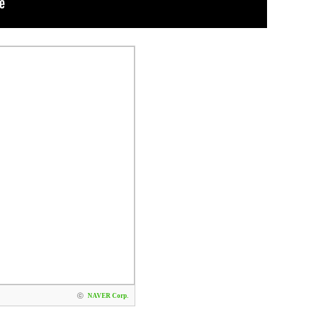
ⓒ
NAVER Corp.