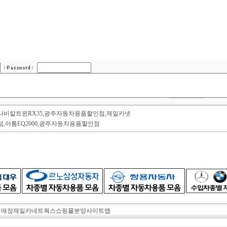
이나비칼트윈RX35,광주자동차용품할인점,제일카넷
점,아톰EQ2000,광주자동차용품할인점
영매장
제일카네트웍스
쇼핑몰분양
사이트맵