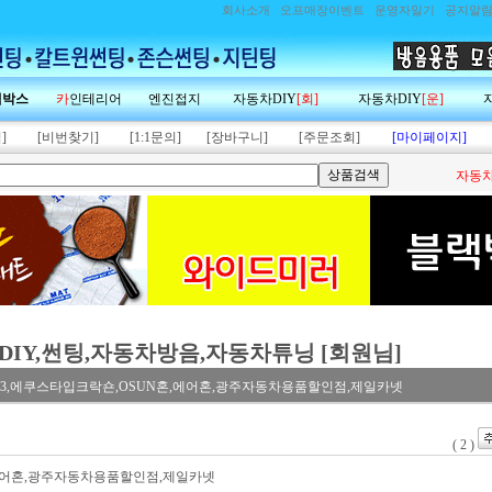
회사소개
오프매장이벤트
운영자일기
공지알
랙박스
카
인테리어
엔진접지
자동차DIY
[회]
자동차DIY
[운]
]
[비번찾기]
[1:1문의]
[장바구니]
[주문조회]
[마이페이지]
자동차
DIY,썬팅,자동차방음,자동차튜닝 [회원님]
봉고3,에쿠스타입크락숀,OSUN혼,에어혼,광주자동차용품할인점,제일카넷
( 2 )
,에어혼,광주자동차용품할인점,제일카넷