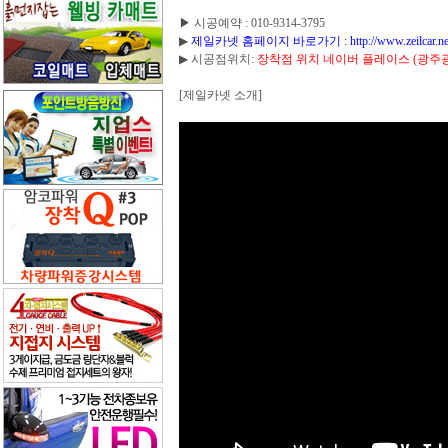
▶ 시공예약 : 010-9314-3795
▶
제일카넷 홈페이지 바로가기 : http://www.zeilcar.net/boar
▶ 시공점위치:
장착점 위치 네이버 플레이스 (광주광역
[제일카넷 소개]