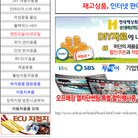
24V 대형차용품
인테리어.시트.매트
외장용품.몰딩
블랙박스.네비
엔진오일.미션오일
유지.관리용품
안전.편의용품
RV.SUV용품
계절용품
웰빙자동차용품
레져용품.캠핑용품
자동차부품
장착지원.방문시공예약
자동차용품 도매
http://www.zeilcar.net/board/board.html?code=zeilcarnet