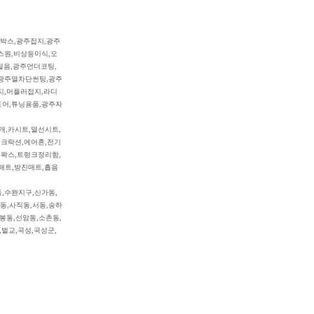
박스,광주접지,광주
스원,비상등이식,오
절음,광주언더코팅,
광주열차단썬팅,광주
지,머플러접지,라디
D도어,튜닝용품,광주자
개,카시트,열선시트,
,크락션,에어혼,전기
틀왁스,트렁크정리함,
매트,방진매트,흡음
,수완지구,신가동,
동,사직동,서동,송하
봉동,선암동,소촌동,
벌교,곡성,곡성군,