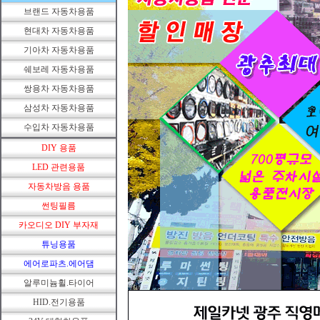
브랜드 자동차용품
현대차 자동차용품
기아차 자동차용품
쉐보레 자동차용품
쌍용차 자동차용품
삼성차 자동차용품
수입차 자동차용품
DIY 용품
LED 관련용품
자동차방음 용품
썬팅필름
카오디오 DIY 부자재
튜닝용품
에어로파츠.에어댐
알루미늄휠.타이어
HID.전기용품