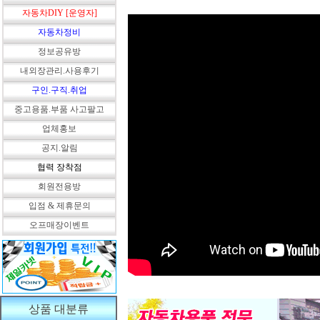
자동차DIY [운영자]
자동차정비
정보공유방
내외장관리.사용후기
구인.구직.취업
중고용품.부품 사고팔고
업체홍보
공지.알림
협력 장착점
회원전용방
입점 & 제휴문의
오프매장이벤트
상품 대분류