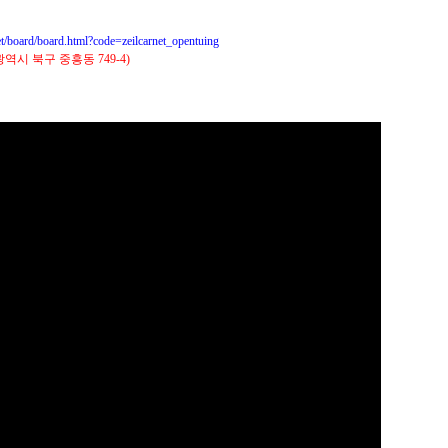
d/board.html?code=zeilcarnet_opentuing
시 북구 중흥동 749-4)