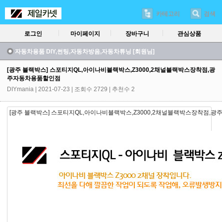
카테고리
검색
로그인
마이페이지
장바구니
관심상품
자동차용품 DIY,썬팅,자동차방음,자동차튜닝 [회원님]
[광주 블랙박스] 스포티지QL,아이나비블랙박스,Z3000,2채널블랙박스장착점,광
주자동차용품할인점
DIYmania
| 2021-07-23 | 조회수 2729 | 추천수 2
[광주 블랙박스] 스포티지QL,아이나비블랙박스,Z3000,2채널블랙박스장착점,