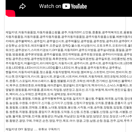
제일카넷,자동차용품점,자동차용품쇼핑몰,광주,자동차DIY,신안동,중흥동,광주역복개도로,용봉동,
자동차용품점,자동차용품,광주자동차용품,광주자동차용품점,광주자동차용품쇼핑몰,예쁜자동차
카메라,광주블랙박스,광주접지,광주열선시트,광주락폴딩,광주방음,광주썬팅,광주LED,광주DIY,
순정튜닝,순정개조,애프터블로우,오존살균,장착Q,블스원,비상등이식,오토크루즈,오토라이트,폴
워크인,광주경보기,스마트키경보기,DIY용품,자동차DIY,광주도어방음,광주실내방음,풍절음,
방음,방음용품,광주본넷방음,광주카울방음,엔진격벽방음,광주트렁크방음,광주타이어방음,광주
썬팅,광주존슨썬팅,광주썬팅전문점,측후면썬팅,아이나비칼트윈썬팅,광주칼트윈,크린룸썬팅,썬팅
주자동차접지,머플러접지,라디에타접지,자동차시트,광주카시트,광주시트,광주자동차시트,LED튜닝,
조등,LED풋등,LED사이드미러,LED컵홀더,LED도어,튜닝용품,광주자동차튜닝,광주튜닝,
핸들커버,자동차세차용품,청소용품,자동차방향제,허브링,맴버부싱,스트럿바,언더바,썬바이져,썬
티소켓,먼지털이개,카시트,열선시트,온열시트,시트커버,카매트,자동차매트,엔진코팅제,SOD-1,
트,완충기,스포일러,허브스페이스,휠캡,엠블렘,리모콘,크락션,에어혼,전기배선,접지배선,블랙박
석,목쿠션,전화번호판,파워핸들,에어콘필터,항균필터,먼지털이개,맥과이어스,소낙스,터틀왁스,
옆발판,캠핑용품,레저용품,콤프레셔,작업등,냉온장고,점프선,모기장,부동액,워셔액,엔진오일,합
트,백미러,스노우체인,문콕덴트,도색,광택코팅,유리막코팅
광주 운암동,풍향동,각화동,광주역행복주택,일곡동,일곡지구,월산동,주월동,매곡동,삼각동,양산동
동,농성동,수완동,수완지구,신가동,신가지구,신창동,신창지구쌍암동,오치동,문흥동,문흥지구,상
동,동림동,신용동,연제동,오룡동,노대동,방림동,봉선동,사직동,서동,송하동,양림동,임암동,진월동
동,쌍촌동,치평동,풍암동,풍암지구,화정동,도덕동,도산동,도천동,산월동,산정동,삼거동,서봉동,선
남동,월곡동,장덕동,진곡동,평동공단,하남동,하남공단,임곡동,담양,담양군,장성,장성군,나주,나주
평,함평군,광양,구례,구례군,순천,영암,무안,목포,여수,영광,고창,남원,순창,정읍,전주,김제,무주,
제일카넷 DIY 동영상 .... 유튜브 구독하기