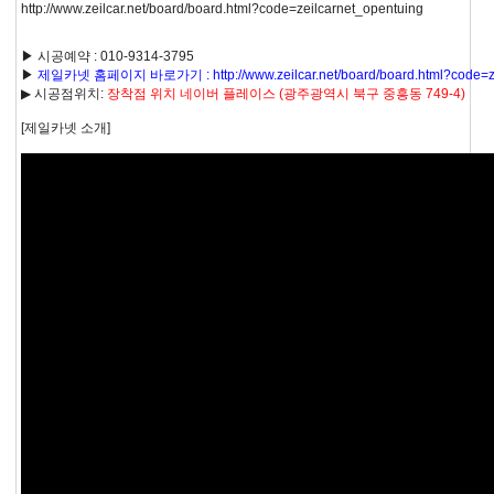
http://www.zeilcar.net/board/board.html?code=zeilcarnet_opentuing
▶ 시공예약 : 010-9314-3795
▶
제일카넷 홈페이지 바로가기 : http://www.zeilcar.net/board/board.html?code=ze
▶ 시공점위치:
장착점 위치 네이버 플레이스 (광주광역시 북구 중흥동 749-4)
[제일카넷 소개]