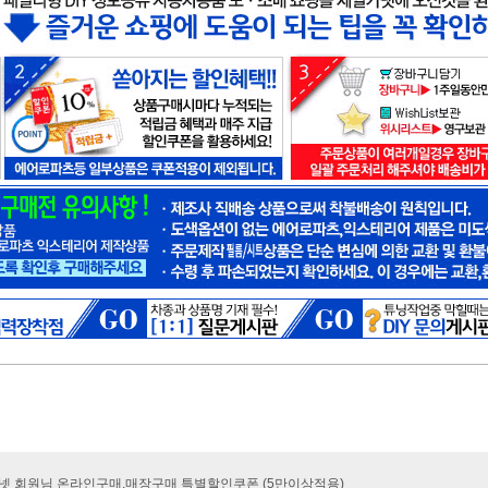
카넷 회원님 온라인구매.매장구매 특별할인쿠폰 (5만이상적용)