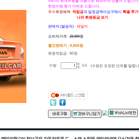
SM3의 뒷데루등을 크롬으로 화려하게 만들어 드립니다
한정수량 원가 이하로 드립니다.
우수회원혜택:
적립금
과 일정금액이상구매시
특별 추
나의 회원등급 보기
판매자 (발송처)
:
제일카
소비자가격 :
28,000
원
할인판매가 :
9,900
원
회원적립금 : 90원
수량
EA
(수량은 포장된 단위를 말합니