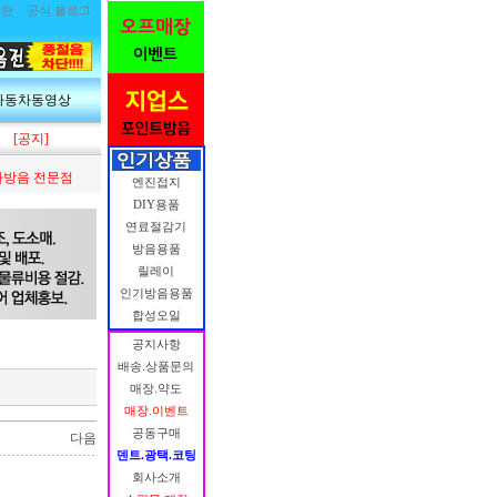
림란
공식 블로그
자동차동영상
[공지]
방음 전문점
엔진접지
DIY용품
연료절감기
방음용품
릴레이
인기방음용품
합성오일
공지사항
배송.상품문의
매장.약도
매장.이벤트
공동구매
다음
덴트.광택.코팅
회사소개