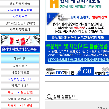
웰빙자동차용품
레져용품.캠핑용품
자동차부품
장착지원.방문시공예약
자동차용품 도매
커뮤니티
자동차뉴스
사용후기 모음
자동차동영상 UCC
장착.구매예약
튜닝
DIY
질문.답변
상품/배송문의.답변
자동차DIY [회원님]
* 제일