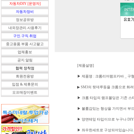
자동차DIY [운영자]
자동차정비
정보공유방
내외장관리.사용후기
구인.구직.취업
중고용품.부품 사고팔고
업체홍보
공지.알림
[제품설명]
협력 장착점
회원전용방
▶ 제품명 : 크롬리어램프카바 _ 구형
입점 & 제휴문의
▶ SM3의 뒷데루등을 크롬으로 화
오프매장이벤트
▶ 크롬 타입의 램프몰딩은 기존 스
▶ 볼륨감있는 형상을 가지면서 부드
▶ 양면테잎 타입이므로 누구나 DI
▶ 좌우한세트로 구성되어있습니다.