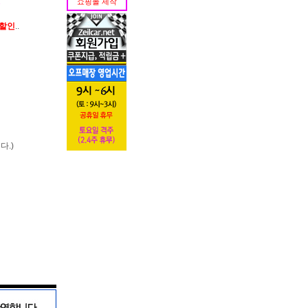
.
쇼핑몰 제작
가할인
..
다.)