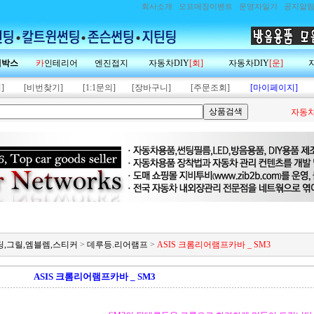
회사소개
오프매장이벤트
운영자일기
공지알
랙박스
카
인테리어
엔진접지
자동차DIY
[회]
자동차DIY
[운]
]
[비번찾기]
[1:1문의]
[장바구니]
[주문조회]
[마이페이지]
자동차
몰딩,그릴,엠블렘,스티커
>
데루등.리어램프
>
ASIS 크롬리어램프카바 _ SM3
ASIS 크롬리어램프카바 _ SM3