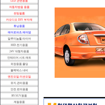
LED 관련용품
자동차방음 용품
썬팅필름
카오디오 DIY 부자재
튜닝용품
에어로파츠.에어댐
알루미늄휠.타이어
HID.전기용품
24V 대형차용품
인테리어.시트.매트
외장용품.몰딩
블랙박스.내비
엔진오일.미션오일
유지.관리용품
안전.편의용품
RV.SUV용품
계절용품