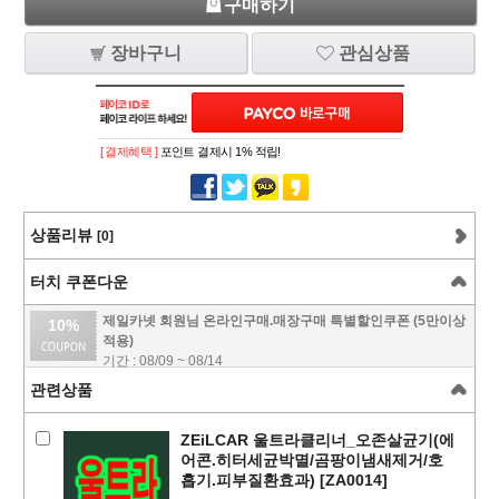
구매하기
장바구니
관심상품
[ 결제혜택 ]
포인트 결제시 1% 적립!
상품리뷰
[0]
터치 쿠폰다운
제일카넷 회원님 온라인구매.매장구매 특별할인쿠폰 (5만이상
10%
적용)
기간 : 08/09 ~ 08/14
관련상품
ZEiLCAR 울트라클리너_오존살균기(에
어콘.히터세균박멸/곰팡이냄새제거/호
흡기.피부질환효과) [ZA0014]