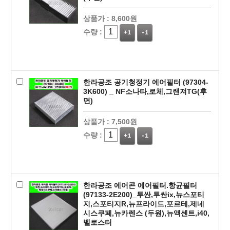
상품가 :
8,600원
수량 :
+1
-1
한라공조 공기청정기 에어필터 (97304-
3K600) _ NF소나타,로체,그랜져TG(후
면)
상품가 :
7,500원
수량 :
+1
-1
한라공조 에어콘 에어필터.항균필터
(97133-2E200)_투싼,투싼ix,뉴스포티
지,스포티지R,뉴프라이드,포르테,제네
시스쿠페,뉴카렌스 (두원),뉴액센트,i40,
벨로스터