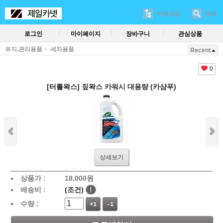
카테고리
검색
로그인
마이페이지
장바구니
관심상품
유지.관리용품
세차용품
Recent
0
[터틀왁스] 짚왁스 카워시 대용량 (카샴푸)
상세보기
상품가 :
18,000
원
배송비 :
(조건)
!
수량 :
+1
-1