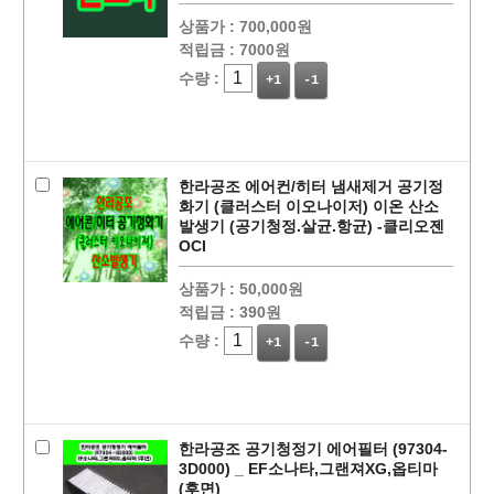
상품가 :
700,000원
적립금 :
7000원
수량 :
+1
-1
페이코 ID로
PAYCO 바로
한라공조 에어컨/히터 냄새제거 공기정
화기 (클러스터 이오나이저) 이온 산소
발생기 (공기청정.살균.항균) -클리오젠
OCI
상품가 :
50,000원
적립금 :
390원
수량 :
+1
-1
한라공조 공기청정기 에어필터 (97304-
3D000) _ EF소나타,그랜져XG,옵티마
(후면)