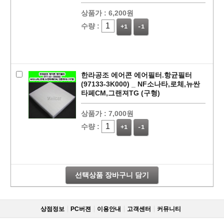
상품가 :
6,200원
수량 :
+1
-1
한라공조 에어콘 에어필터.항균필터
(97133-3K000) _ NF소나타,로체,뉴싼
타페CM,그랜져TG (구형)
상품가 :
7,000원
페이코 라이
구매
수량 :
+1
-1
선택상품 장바구니 담기
상점정보
PC버젼
이용안내
고객센터
커뮤니티