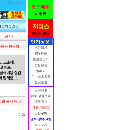
림란
공식 블로그
자동차동영상
[공지]
방음 전문점
엔진접지
DIY용품
연료절감기
방음용품
릴레이
인기방음용품
합성오일
공지사항
배송.상품문의
아크릴 블랙 왁스
매장.약도
매장.이벤트
공동구매
다음
덴트.광택.코팅
회사소개