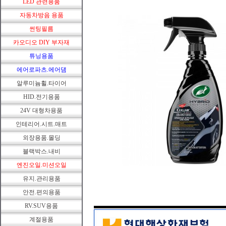
LED 관련용품
자동차방음 용품
썬팅필름
카오디오 DIY 부자재
튜닝용품
에어로파츠.에어댐
알루미늄휠.타이어
HID.전기용품
24V 대형차용품
인테리어.시트.매트
외장용품.몰딩
블랙박스.내비
엔진오일.미션오일
유지.관리용품
안전.편의용품
RV.SUV용품
계절용품