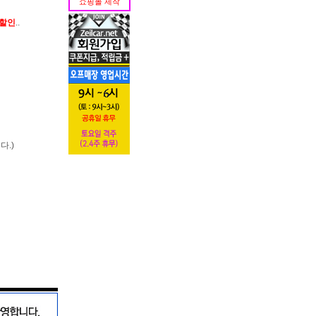
쇼핑몰 제작
가할인
..
다.)