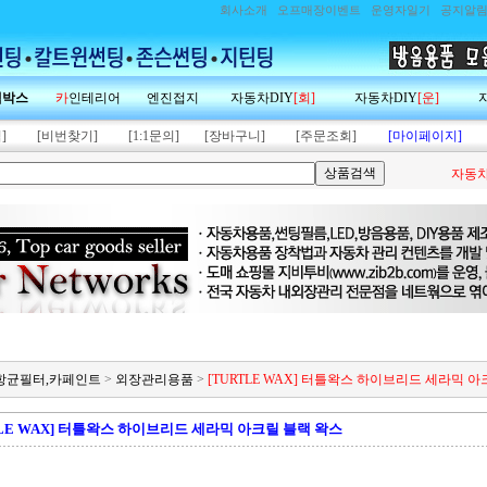
회사소개
오프매장이벤트
운영자일기
공지알
랙박스
카
인테리어
엔진접지
자동차DIY
[회]
자동차DIY
[운]
]
[비번찾기]
[1:1문의]
[장바구니]
[주문조회]
[마이페이지]
자동차
제,항균필터,카페인트
>
외장관리용품
>
[TURTLE WAX] 터틀왁스 하이브리드 세라믹 
TLE WAX] 터틀왁스 하이브리드 세라믹 아크릴 블랙 왁스