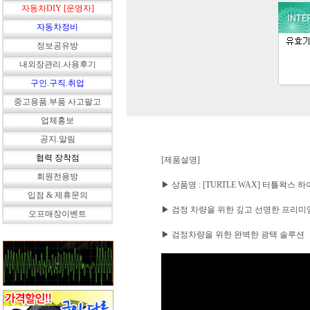
자동차DIY [운영자]
자동차정비
정보공유방
내외장관리.사용후기
구인.구직.취업
중고용품.부품 사고팔고
업체홍보
공지.알림
협력 장착점
[제품설명]
회원전용방
▶ 상품명 : [TURTLE WAX] 터틀왁
입점 & 제휴문의
▶ 검정 차량을 위한 깊고 선명한 프리미엄
오프매장이벤트
▶ 검정차량을 위한 완벽한 광택 솔루션