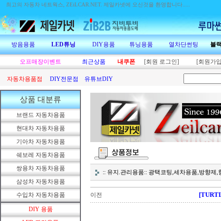
최고의 자동차 네트웍스, ZEiLCAR.NET.
제일카넷에 오신것을 환영합니다.....
방음용품
LED튜닝
DIY용품
튜닝용품
열차단썬팅
블
오프매장이벤트
최근상품
내쿠폰
[회원 로그인]
[회원가입
자동차용품점
DIY전문점
유튜브DIY
상품 대분류
브랜드 자동차용품
현대차 자동차용품
기아차 자동차용품
쉐보레 자동차용품
쌍용차 자동차용품
:: 유지.관리용품:: 광택코팅,세차용품,방향
삼성차 자동차용품
[TUR
수입차 자동차용품
이전
DIY 용품