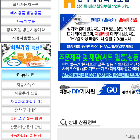
웰빙자동차용품
레져용품.캠핑용품
자동차부품
장착지원.방문시공예약
자동차용품 도매
커뮤니티
자동차뉴스
사용후기 모음
자동차동영상 UCC
장착.구매예약
튜닝
DIY
질문.답변
상품/배송문의.답변
자동차DIY [회원님]
* 제일