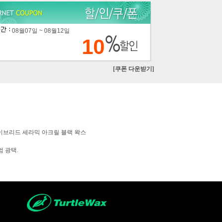
08월07일 ~ 08월12일
10
[쿠폰 다운받기]
스 하이브리드 세라믹 아크릴 블랙 왁스
 광택.