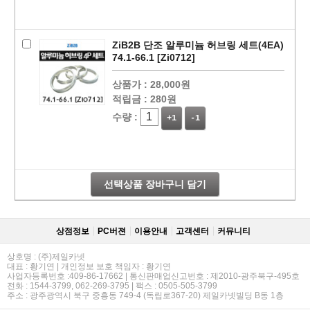
ZiB2B 단조 알루미늄 허브링 세트(4EA)
74.1-66.1 [Zi0712]
상품가 :
28,000원
적립금 :
280원
수량 :
+1
-1
페이코 라이
구매
선택상품 장바구니 담기
상점정보
PC버젼
이용안내
고객센터
커뮤니티
상호명 : (주)제일카넷
대표 : 황기연 | 개인정보 보호 책임자 : 황기연
사업자등록번호 :409-86-17662 | 통신판매업신고번호 : 제2010-광주북구-495호
전화 : 1544-3799, 062-269-3795 | 팩스 : 0505-505-3799
주소 : 광주광역시 북구 중흥동 749-4 (독립로367-20) 제일카넷빌딩 B동 1층