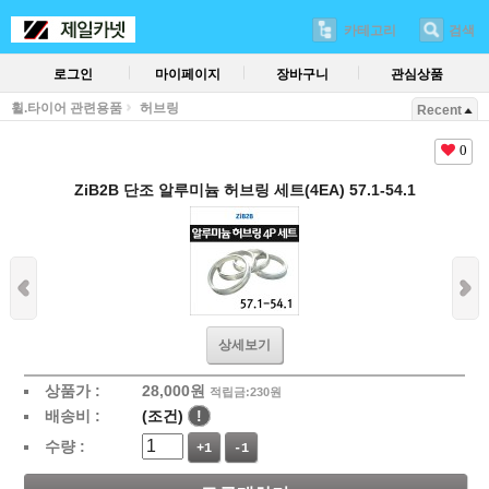
카테고리
검색
로그인
마이페이지
장바구니
관심상품
휠.타이어 관련용품
허브링
Recent
0
ZiB2B 단조 알루미늄 허브링 세트(4EA) 57.1-54.1
상세보기
상품가 :
28,000
원
적립금:230원
배송비 :
(조건)
!
수량 :
+1
-1