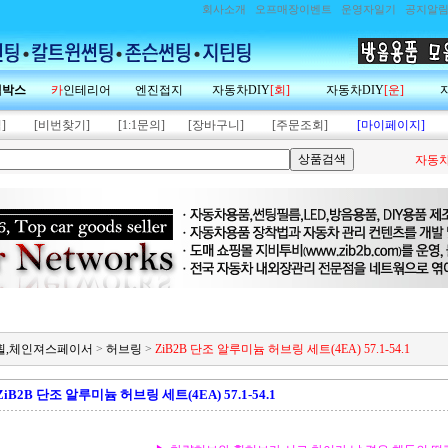
회사소개
오프매장이벤트
운영자일기
공지알
랙박스
카
인테리어
엔진접지
자동차DIY
[회]
자동차DIY
[운]
]
[비번찾기]
[1:1문의]
[장바구니]
[주문조회]
[마이페이지]
자동차
미늄휠,체인져스페이서
>
허브링
>
ZiB2B 단조 알루미늄 허브링 세트(4EA) 57.1-54.1
ZiB2B 단조 알루미늄 허브링 세트(4EA) 57.1-54.1