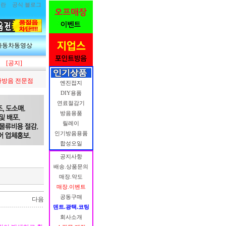
림란
공식 블로그
자동차동영상
[공지]
방음 전문점
엔진접지
DIY용품
연료절감기
방음용품
릴레이
인기방음용품
합성오일
공지사항
배송.상품문의
매장.약도
매장.이벤트
공동구매
다음
덴트.광택.코팅
회사소개