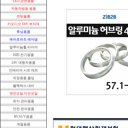
LED 관련용품
자동차방음 용품
썬팅필름
카오디오 DIY 부자재
튜닝용품
에어로파츠.에어댐
알루미늄휠.타이어
HID.전기용품
24V 대형차용품
인테리어.시트.매트
외장용품.몰딩
블랙박스.내비
엔진오일.미션오일
유지.관리용품
안전.편의용품
RV.SUV용품
계절용품