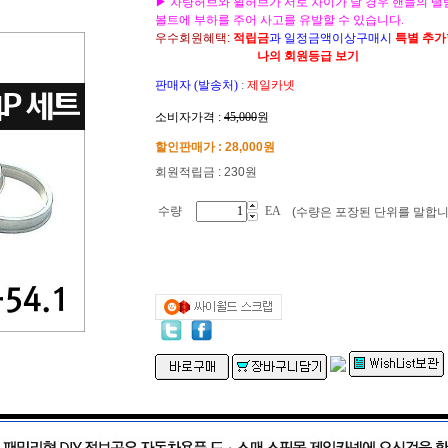
▶ 차량허브와 휠허브가 서로 차이가 날 경우 핸들의 떨
볼트에 부하를 주어 사고를 유발할 수 있습니다.
우수회원혜택:
적립금
과 일정금액이상구매시
특별 추
나의 회원등급 보기
판매자 (발송처)
:
제일카넷
소비자가격 :
45,000
원
할인판매가 :
28,000
원
회원적립금 : 230원
수량
EA
(수량은 포장된 단위를 말합니