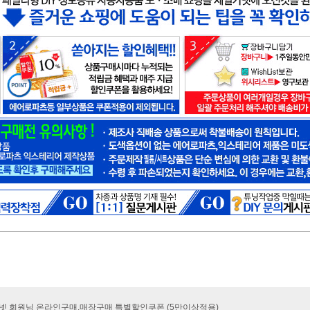
카넷 회원님 온라인구매.매장구매 특별할인쿠폰 (5만이상적용)