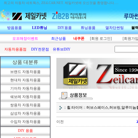
최고의 자동차 네트웍스, ZEiLCAR.NET.
제일카넷에 오신것을 환영합니다.....
방음용품
LED튜닝
DIY용품
튜닝용품
열차단썬팅
블
오프매장이벤트
최근상품
내쿠폰
[회원 로그인]
[회원가입
자동차용품점
DIY전문점
유튜브DIY
상품 대분류
브랜드 자동차용품
현대차 자동차용품
기아차 자동차용품
쉐보레 자동차용품
쌍용차 자동차용품
:: 휠.타이어 :: 허브스페이스,허브링,알루
삼성차 자동차용품
수입차 자동차용품
이전
DIY 용품