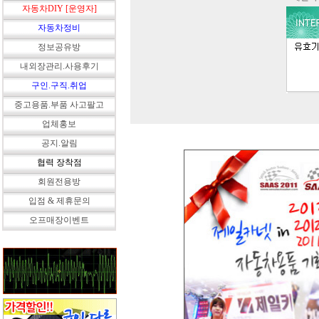
자동차DIY [운영자]
자동차정비
정보공유방
내외장관리.사용후기
구인.구직.취업
중고용품.부품 사고팔고
업체홍보
공지.알림
협력 장착점
회원전용방
입점 & 제휴문의
오프매장이벤트