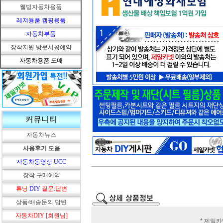
웰빙자동차용품
레져용품.캠핑용품
자동차부품
장착지원.방문시공예약
자동차용품 도매
커뮤니티
자동차뉴스
사용후기 모음
자동차동영상 UCC
장착.구매예약
튜닝
DIY
질문.답변
상품/배송문의.답변
자동차DIY [회원님]
* 제일