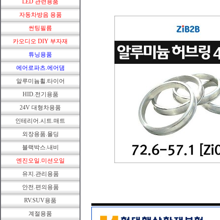
LED 관련용품
자동차방음 용품
썬팅필름
카오디오 DIY 부자재
튜닝용품
에어로파츠.에어댐
알루미늄휠.타이어
HID.전기용품
24V 대형차용품
인테리어.시트.매트
외장용품.몰딩
블랙박스.내비
엔진오일.미션오일
유지.관리용품
안전.편의용품
RV.SUV용품
계절용품