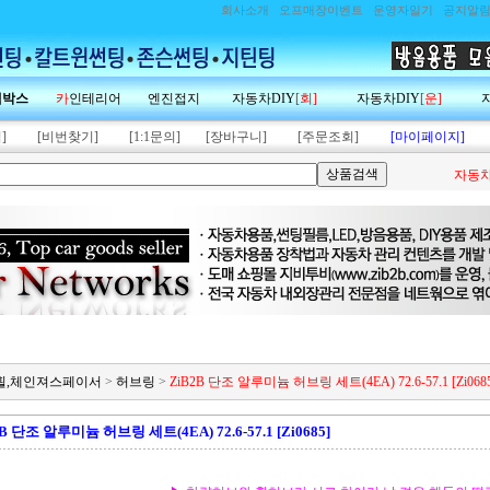
회사소개
오프매장이벤트
운영자일기
공지알
랙박스
카
인테리어
엔진접지
자동차DIY
[회]
자동차DIY
[운]
]
[비번찾기]
[1:1문의]
[장바구니]
[주문조회]
[마이페이지]
자동차
미늄휠,체인져스페이서
>
허브링
>
ZiB2B 단조 알루미늄 허브링 세트(4EA) 72.6-57.1 [Zi068
B 단조 알루미늄 허브링 세트(4EA) 72.6-57.1 [Zi0685]