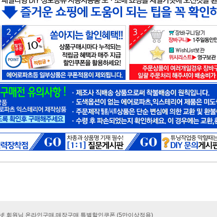
카넷 회원님 온라인구매.매장구매 특별할인쿠폰 (5만이상적용)