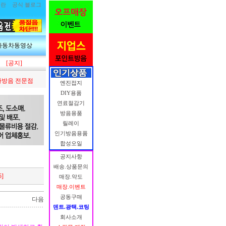
림란
공식 블로그
자동차동영상
[공지]
방음 전문점
엔진접지
DIY용품
연료절감기
방음용품
릴레이
인기방음용품
합성오일
공지사항
배송.상품문의
5]
매장.약도
매장.이벤트
공동구매
다음
덴트.광택.코팅
회사소개