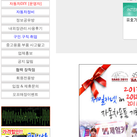
자동차DIY [운영자]
자동차정비
정보공유방
내외장관리.사용후기
구인.구직.취업
중고용품.부품 사고팔고
업체홍보
공지.알림
협력 장착점
회원전용방
입점 & 제휴문의
오프매장이벤트