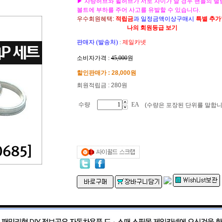
▶ 차량허브와 휠허브가 서로 차이가 날 경우 핸들의 떨
볼트에 부하를 주어 사고를 유발할 수 있습니다.
우수회원혜택:
적립금
과 일정금액이상구매시
특별 추
나의 회원등급 보기
판매자 (발송처)
:
제일카넷
소비자가격 :
45,000
원
할인판매가 :
28,000
원
회원적립금 : 280원
수량
EA
(수량은 포장된 단위를 말합니