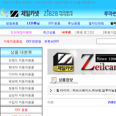
최고의 자동차 네트웍스, ZEiLCAR.NET.
제일카넷에 오신것을 환영합니다.....
방음용품
LED튜닝
DIY용품
튜닝용품
열차단썬팅
블
오프매장이벤트
최근상품
내쿠폰
[회원 로그인]
[회원가입
자동차용품점
DIY전문점
유튜브DIY
상품 대분류
브랜드 자동차용품
현대차 자동차용품
기아차 자동차용품
쉐보레 자동차용품
쌍용차 자동차용품
:: 휠.타이어 :: 허브스페이스,허브링,알루
삼성차 자동차용품
ZiB2
수입차 자동차용품
이전
DIY 용품