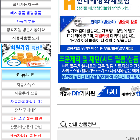
웰빙자동차용품
레져용품.캠핑용품
자동차부품
장착지원.방문시공예약
자동차용품 도매
커뮤니티
자동차뉴스
사용후기 모음
자동차동영상 UCC
장착.구매예약
튜닝
DIY
질문.답변
상품/배송문의.답변
자동차DIY [회원님]
* 제일