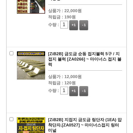
상품가 :
22,000원
적립금 :
190원
수량 :
+1
-1
[ZiB2B] 금도금 순동 접지블럭 5구 / 지
접지 블럭 [ZA0266] ~ 마이너스 접지 블
럭
상품가 :
12,000원
적립금 :
120원
수량 :
+1
-1
[ZiB2B] 지접지 금도금 링단자 (1EA) 압
착단자.[ZA0527] ~ 마이너스접지 링터
미널