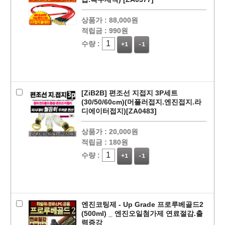
상품가 :
88,000원
적립금 :
990원
수량 :
+1
-1
페이코 ID로
PAYCO 바로
[ZiB2B] 편조선 지접지 3P세트
(30/50/60cm)(머플러접지.엔진접지.라
디에이터접지)[ZA0483]
상품가 :
20,000원
적립금 :
180원
수량 :
+1
-1
엔진코팅제 - Up Grade 프로루베골드2
(500ml) _ 엔진오일첨가제 연료절감.출
력증강