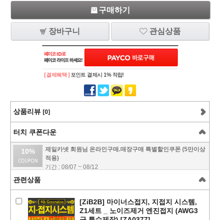
구매하기
장바구니
관심상품
[ 결제혜택 ]
포인트 결제시 1% 적립!
상품리뷰
[0]
터치 쿠폰다운
제일카넷 회원님 온라인구매.매장구매 특별할인쿠폰 (5만이상
10%
적용)
기간 : 08/07 ~ 08/12
관련상품
[ZiB2B] 마이너스접지, 지접지 시스템,
Z1세트 _ 노이즈제거 엔진접지 (AWG3
급.특수제작) [ZA0377]