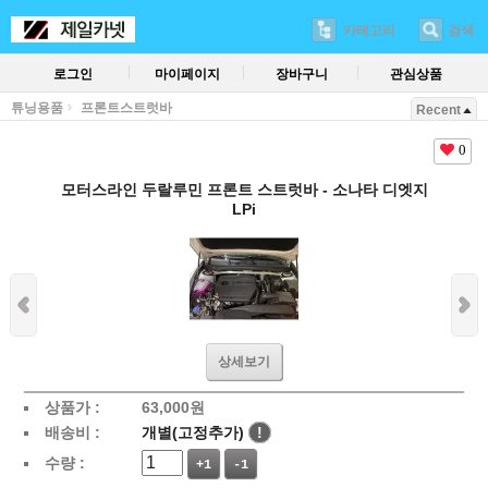
카테고리
검색
로그인
마이페이지
장바구니
관심상품
튜닝용품
프론트스트럿바
Recent
0
모터스라인 두랄루민 프론트 스트럿바 - 소나타 디엣지
LPi
상세보기
상품가 :
63,000
원
배송비 :
개별(고정추가)
!
수량 :
+1
-1