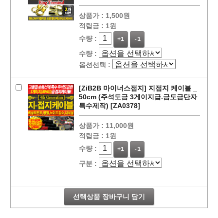
상품가 :
1,500원
적립금 :
1원
수량 :
+1
-1
수량 :
옵션선택 :
[ZiB2B 마이너스접지] 지접지 케이블 _
50cm (주석도금 3게이지급.금도금단자
특수제작) [ZA0378]
페이코 라이
상품가 :
11,000원
구매
적립금 :
1원
수량 :
+1
-1
구분 :
선택상품 장바구니 담기