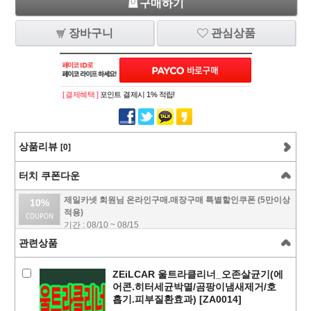
구매하기
장바구니
관심상품
[ 결제혜택 ]
포인트 결제시 1% 적립!
상품리뷰
[0]
터치 쿠폰다운
제일카넷 회원님 온라인구매.매장구매 특별할인쿠폰 (5만이상
10%
적용)
기간 : 08/10 ~ 08/15
관련상품
ZEiLCAR 울트라클리너_오존살균기(에
어콘.히터세균박멸/곰팡이냄새제거/호
흡기.피부질환효과) [ZA0014]