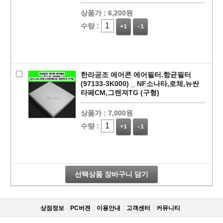
상품가 :
6,200원
수량 :
+1
-1
한라공조 에어콘 에어필터.항균필터
(97133-3K000) _ NF소나타,로체,뉴싼
타페CM,그랜져TG (구형)
상품가 :
7,000원
페이코 라이
구매
수량 :
+1
-1
선택상품 장바구니 담기
상점정보
PC버젼
이용안내
고객센터
커뮤니티