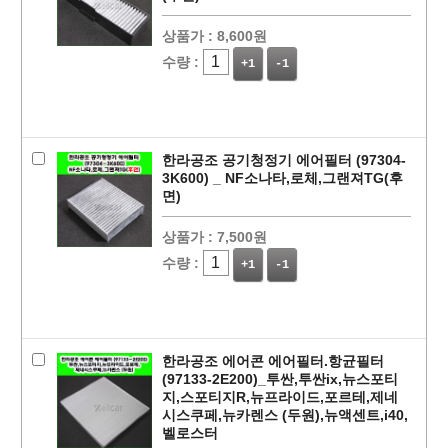
상품가 :
8,600원
수량 :
+1
-1
한라공조 공기청정기 에어필터 (97304-
3K600) _ NF소나타,로체,그랜져TG(후
면)
상품가 :
7,500원
수량 :
+1
-1
한라공조 에어콘 에어필터.항균필터
(97133-2E200)_투싼,투싼ix,뉴스포티
지,스포티지R,뉴프라이드,포르테,제네
시스쿠페,뉴카렌스 (두원),뉴액센트,i40,
벨로스터