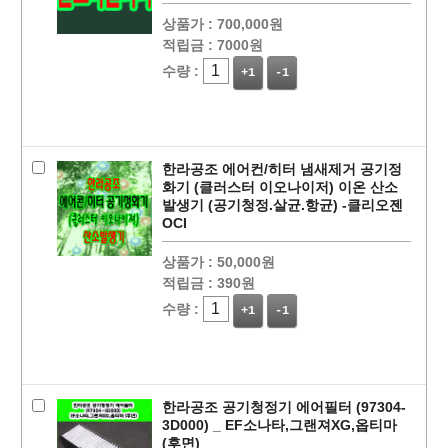
상품가 :
700,000원
적립금 :
7000원
수량 :
+1
-1
페이코 ID로
PAYCO 바로
한라공조 에어컨/히터 냄새제거 공기정
화기 (클러스터 이오나이저) 이온 산소
발생기 (공기청정.살균.항균) -클리오젠
OCI
상품가 :
50,000원
적립금 :
390원
수량 :
+1
-1
한라공조 공기청정기 에어필터 (97304-
3D000) _ EF소나타,그랜져XG,옵티마
(후면)