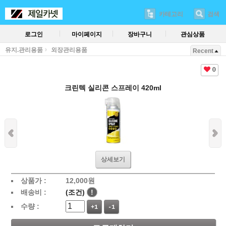
카테고리
검색
로그인
마이페이지
장바구니
관심상품
유지.관리용품
외장관리용품
Recent
0
크린텍 실리콘 스프레이 420ml
상세보기
상품가 :
12,000
원
배송비 :
(조건)
!
수량 :
+1
-1