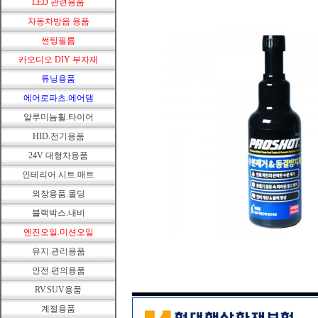
LED 관련용품
자동차방음 용품
썬팅필름
카오디오 DIY 부자재
튜닝용품
에어로파츠.에어댐
알루미늄휠.타이어
HID.전기용품
24V 대형차용품
인테리어.시트.매트
외장용품.몰딩
블랙박스.내비
엔진오일.미션오일
유지.관리용품
안전.편의용품
RV.SUV용품
계절용품