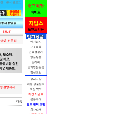
림란
공식 블로그
자동차동영상
[공지]
방음 전문점
엔진접지
DIY용품
연료절감기
방음용품
릴레이
인기방음용품
합성오일
공지사항
배송.상품문의
거 동결방지제
매장.약도
매장.이벤트
공동구매
다음
덴트.광택.코팅
회사소개