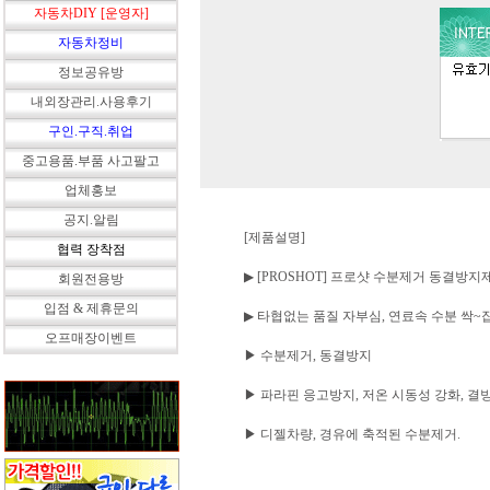
자동차DIY [운영자]
자동차정비
정보공유방
내외장관리.사용후기
구인.구직.취업
중고용품.부품 사고팔고
업체홍보
공지.알림
[제품설명]
협력 장착점
▶ [PROSHOT] 프로샷 수분제거 동결방지제 
회원전용방
입점 & 제휴문의
▶ 타협없는 품질 자부심, 연료속 수분 싹~
오프매장이벤트
▶ 수분제거, 동결방지
▶ 파라핀 응고방지, 저온 시동성 강화, 결
▶ 디젤차량, 경유에 축적된 수분제거.