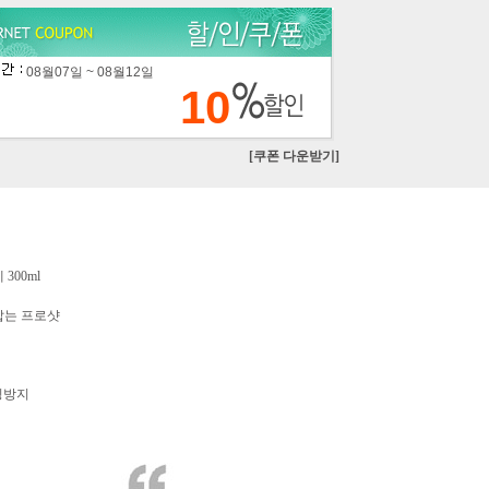
08월07일 ~ 08월12일
10
[쿠폰 다운받기]
300ml
잡는 프로샷
빙방지