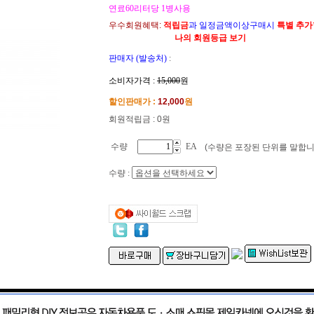
연료60리터당 1병사용
우수회원혜택:
적립금
과 일정금액이상구매시
특별 추
나의 회원등급 보기
판매자 (발송처)
:
소비자가격 :
15,000
원
할인판매가 :
12,000
원
회원적립금 : 0원
수량
EA
(수량은 포장된 단위를 말합니
수량 :