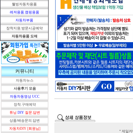
웰빙자동차용품
레져용품.캠핑용품
자동차부품
장착지원.방문시공예약
자동차용품 도매
커뮤니티
자동차뉴스
사용후기 모음
자동차동영상 UCC
장착.구매예약
튜닝
DIY
질문.답변
상품/배송문의.답변
자동차DIY [회원님]
* 제일