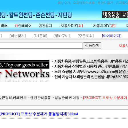
회사소개
오프매장이벤트
운영자일기
공지알
랙박스
카
인테리어
엔진접지
자동차DIY
[회]
자동차DIY
[운]
]
[비번찾기]
[1:1문의]
[장바구니]
[주문조회]
[마이페이지]
자동차
제,항균필터,카페인트
>
엔진관리용품
>
성능관리 케미컬
>
[PROSHOT] 프로샷 수분제
[PROSHOT] 프로샷 수분제거 동결방지제 300ml