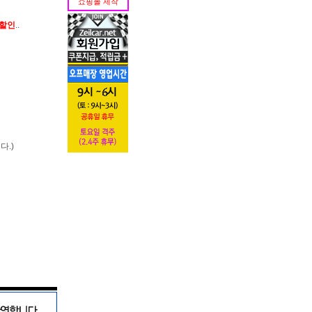
쇼핑몰 제작
가할인
..
다.)