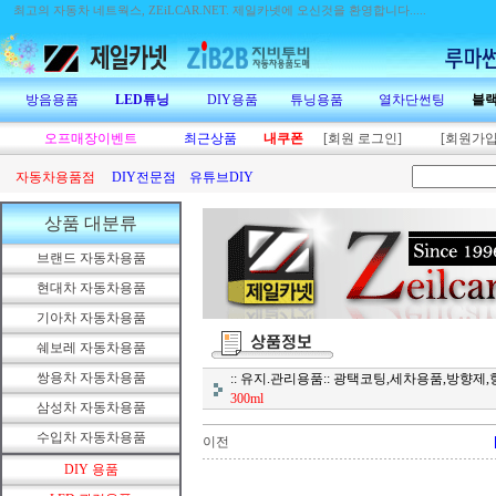
최고의 자동차 네트웍스, ZEiLCAR.NET.
제일카넷에 오신것을 환영합니다.....
방음용품
LED튜닝
DIY용품
튜닝용품
열차단썬팅
블
오프매장이벤트
최근상품
내쿠폰
[회원 로그인]
[회원가입
자동차용품점
DIY전문점
유튜브DIY
상품 대분류
브랜드 자동차용품
현대차 자동차용품
기아차 자동차용품
쉐보레 자동차용품
쌍용차 자동차용품
:: 유지.관리용품:: 광택코팅,세차용품,방향
300ml
삼성차 자동차용품
수입차 자동차용품
이전
DIY 용품