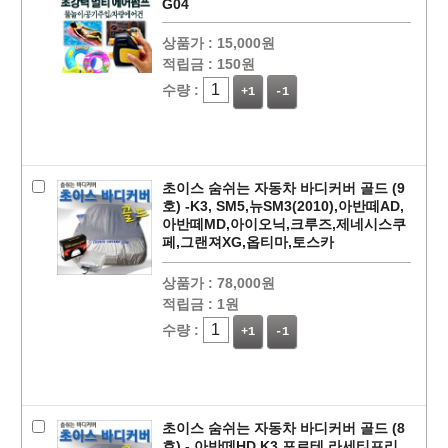
G04
상품가 :
15,000원
적립금 :
150원
수량 :
+1
-1
초이스 숨쉬는 자동차 바디커버 골드 (9
호) -K3, SM5,뉴SM3(2010),아반떼AD,
아반떼MD,아이오닉,크루즈,제네시스쿠
페,그랜져XG,옵티마,토스카
상품가 :
78,000원
적립금 :
1원
수량 :
+1
-1
초이스 숨쉬는 자동차 바디커버 골드 (8
호) - 아반떼HD,K3,포르테,라세티프리