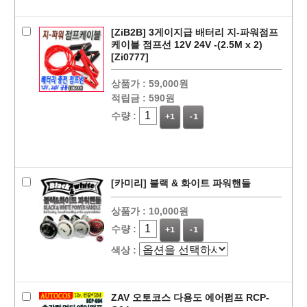
[ZiB2B] 3게이지급 배터리 지-파워점프
케이블 점프선 12V 24V -(2.5M x 2)
[Zi0777]
상품가 :
59,000원
적립금 :
590원
수량 :
+1
-1
[카미리] 블랙 & 화이트 파워핸들
상품가 :
10,000원
수량 :
+1
-1
색상 :
ZAV 오토코스 다용도 에어펌프 RCP-