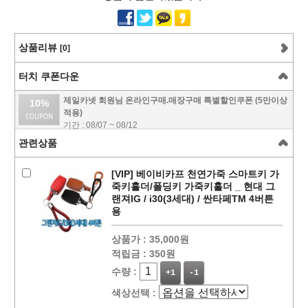
상품리뷰
[0]
터치 쿠폰다운
제일카넷 회원님 온라인구매.매장구매 특별할인쿠폰 (5만이상
10%
적용)
기간 : 08/07 ~ 08/12
관련상품
[VIP] 베이비카프 천연가죽 스마트키 가
죽키홀더/폴딩키 가죽키홀더 _ 현대 그
랜져IG / i30(3세대) / 싼타페TM 4버튼
용
상품가 :
35,000원
적립금 :
350원
수량 :
+1
-1
색상선택 :