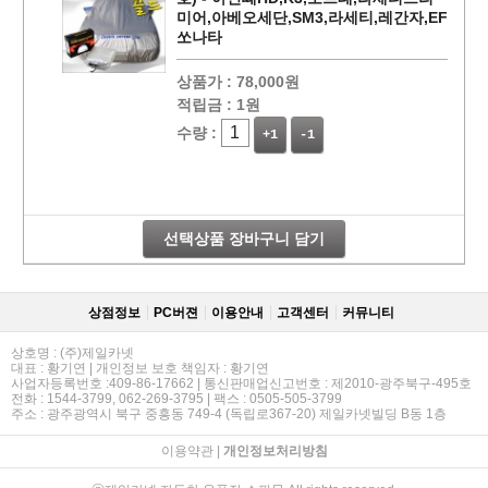
미어,아베오세단,SM3,라세티,레간자,EF
쏘나타
상품가 :
78,000원
적립금 :
1원
수량 :
+1
-1
선택상품 장바구니 담기
상점정보
PC버젼
이용안내
고객센터
커뮤니티
상호명 : (주)제일카넷
대표 : 황기연 | 개인정보 보호 책임자 : 황기연
사업자등록번호 :409-86-17662 | 통신판매업신고번호 : 제2010-광주북구-495호
전화 : 1544-3799, 062-269-3795 | 팩스 : 0505-505-3799
주소 : 광주광역시 북구 중흥동 749-4 (독립로367-20) 제일카넷빌딩 B동 1층
이용약관
|
개인정보처리방침