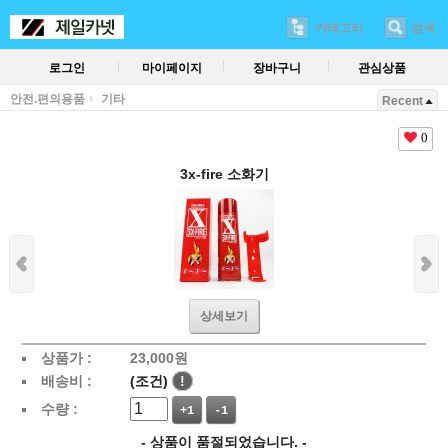
카테고리
검색
로그인
마이페이지
장바구니
관심상품
안전.편의용품
기타
Recent
0
3x-fire 소화기
상세보기
상품가 :
23,000
원
배송비 :
(조건)
!
수량 :
+1
-1
- 상품이 품절되었습니다. -