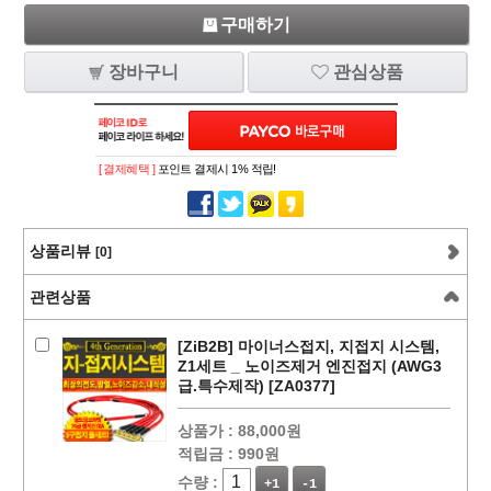
구매하기
장바구니
관심상품
[ 결제혜택 ]
포인트 결제시 1% 적립!
상품리뷰
[0]
관련상품
[ZiB2B] 마이너스접지, 지접지 시스템,
Z1세트 _ 노이즈제거 엔진접지 (AWG3
급.특수제작) [ZA0377]
상품가 :
88,000원
적립금 :
990원
수량 :
+1
-1