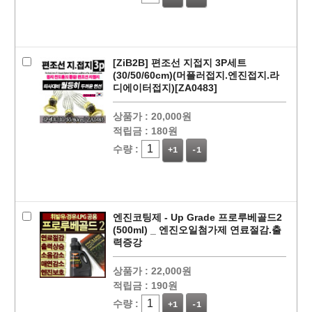
[ZiB2B] 편조선 지접지 3P세트
(30/50/60cm)(머플러접지.엔진접지.라
디에이터접지)[ZA0483]
페이코 ID로
PAYCO 바로
상품가 :
20,000원
적립금 :
180원
수량 :
+1
-1
엔진코팅제 - Up Grade 프로루베골드2
(500ml) _ 엔진오일첨가제 연료절감.출
력증강
상품가 :
22,000원
적립금 :
190원
수량 :
+1
-1