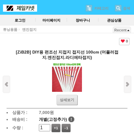
카테고리
검색
로그인
마이페이지
장바구니
관심상품
튜닝용품
엔진접지
Recent
0
[ZiB2B] DIY용 편조선 지접지 접지선 100cm (머플러접
지.엔진접지.라디에타접지)
상세보기
상품가 :
7,000
원
배송비 :
개별(고정추가)
!
수량 :
+1
-1