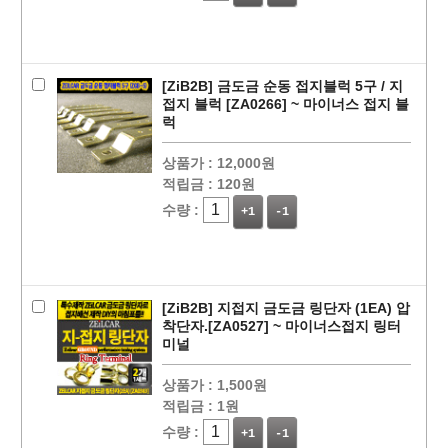
[ZiB2B] 금도금 순동 접지블럭 5구 / 지
접지 블럭 [ZA0266] ~ 마이너스 접지 블
럭
상품가 :
12,000원
적립금 :
120원
수량 :
+1
-1
[ZiB2B] 지접지 금도금 링단자 (1EA) 압
착단자.[ZA0527] ~ 마이너스접지 링터
미널
상품가 :
1,500원
적립금 :
1원
수량 :
+1
-1