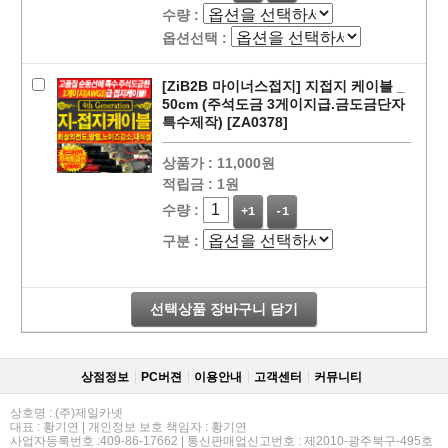
수량 :
옵션선택 :
[ZiB2B 마이너스접지] 지접지 케이블 _
50cm (주석도금 3게이지급.금도금단자
특수제작) [ZA0378]
상품가 :
11,000원
적립금 :
1원
수량 :
+1
-1
구분 :
페이코 라이
구매
선택상품 장바구니 담기
상점정보
PC버젼
이용안내
고객센터
커뮤니티
상호명 : (주)제일카넷
대표 : 황기연 | 개인정보 보호 책임자 : 황기연
사업자등록번호 :409-86-17662 | 통신판매업신고번호 : 제2010-광주북구-495호