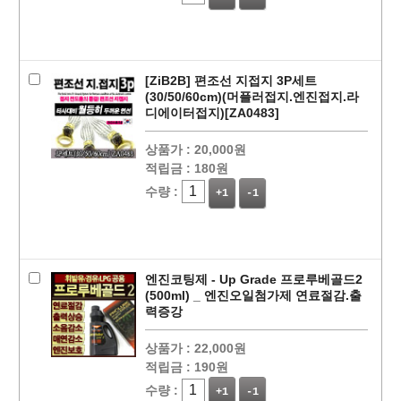
[ZiB2B] 편조선 지접지 3P세트
(30/50/60cm)(머플러접지.엔진접지.라
디에이터접지)[ZA0483]
페이코 ID로
PAYCO 바로
상품가 :
20,000원
적립금 :
180원
수량 :
+1
-1
엔진코팅제 - Up Grade 프로루베골드2
(500ml) _ 엔진오일첨가제 연료절감.출
력증강
상품가 :
22,000원
적립금 :
190원
수량 :
+1
-1