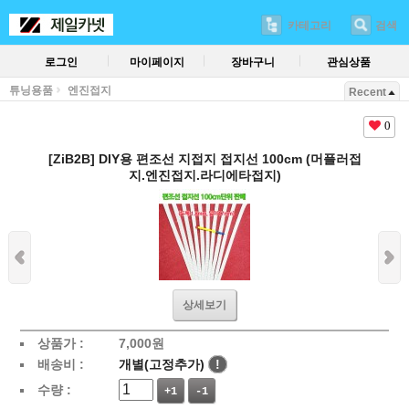
카테고리
검색
로그인
마이페이지
장바구니
관심상품
튜닝용품
엔진접지
Recent
0
[ZiB2B] DIY용 편조선 지접지 접지선 100cm (머플러접
지.엔진접지.라디에타접지)
상세보기
상품가 :
7,000
원
배송비 :
개별(고정추가)
!
수량 :
+1
-1