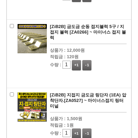
[ZiB2B] 금도금 순동 접지블럭 5구 / 지
접지 블럭 [ZA0266] ~ 마이너스 접지 블
럭
상품가 :
12,000원
적립금 :
120원
수량 :
+1
-1
[ZiB2B] 지접지 금도금 링단자 (1EA) 압
착단자.[ZA0527] ~ 마이너스접지 링터
미널
상품가 :
1,500원
적립금 :
1원
수량 :
+1
-1