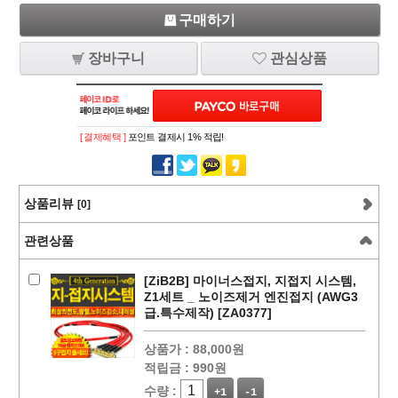
구매하기
장바구니
관심상품
[ 결제혜택 ]
포인트 결제시 1% 적립!
상품리뷰
[0]
관련상품
[ZiB2B] 마이너스접지, 지접지 시스템,
Z1세트 _ 노이즈제거 엔진접지 (AWG3
급.특수제작) [ZA0377]
상품가 :
88,000원
적립금 :
990원
수량 :
+1
-1