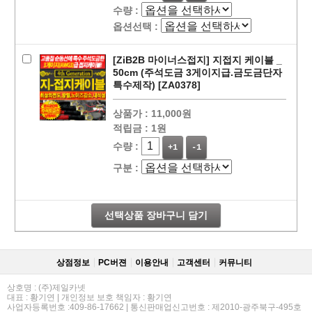
수량 :
옵션선택 :
[ZiB2B 마이너스접지] 지접지 케이블 _
50cm (주석도금 3게이지급.금도금단자
특수제작) [ZA0378]
상품가 :
11,000원
적립금 :
1원
수량 :
+1
-1
구분 :
페이코 라이
구매
선택상품 장바구니 담기
상점정보
PC버젼
이용안내
고객센터
커뮤니티
상호명 : (주)제일카넷
대표 : 황기연 | 개인정보 보호 책임자 : 황기연
사업자등록번호 :409-86-17662 | 통신판매업신고번호 : 제2010-광주북구-495호