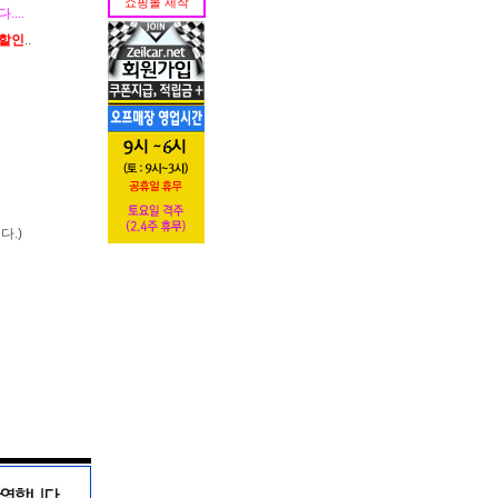
쇼핑몰 제작
...
가할인
..
다.)