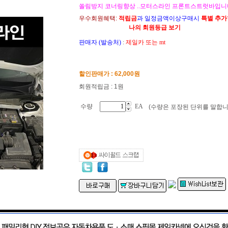
쏠림방지 코너링향상 ..모터스라인 프론트스트럿바입니다.
우수회원혜택:
적립금
과 일정금액이상구매시
특별 추
나의 회원등급 보기
판매자 (발송처)
:
제일카 또는 mt
할인판매가 :
62,000
원
회원적립금 : 1원
수량
EA
(수량은 포장된 단위를 말합니