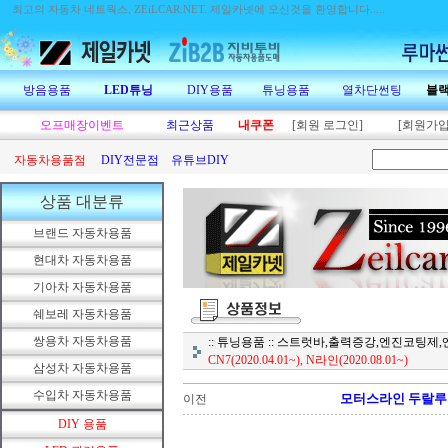
최고의 자동차 네트웍스, ZEiLCAR.NET.
제일카넷에 오신것을 환영합니다.....
방음용품
LED튜닝
DIY용품
튜닝용품
열차단썬팅
블
오프매장이벤트
최근상품
내쿠폰
[회원 로그인]
[회원가입
자동차용품점
DIY전문점
유튜브DIY
상품 대분류
브랜드 자동차용품
현대차 자동차용품
기아차 자동차용품
쉐보레 자동차용품
쌍용차 자동차용품
:: 튜닝용품 :: 스트럿바,출력증강,엔진코팅
CN7(2020.04.01~), N라인(2020.08.01~)
삼성차 자동차용품
수입차 자동차용품
모터스라인 두랄루민 프론
이전
DIY 용품