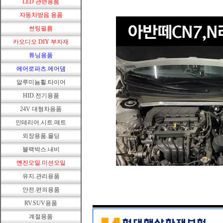
LED 관련용품
자동차방음 용품
썬팅필름
카오디오 DIY 부자재
튜닝용품
에어로파츠.에어댐
알루미늄휠.타이어
HID.전기용품
24V 대형차용품
인테리어.시트.매트
외장용품.몰딩
블랙박스.내비
엔진오일.미션오일
유지.관리용품
안전.편의용품
RV.SUV용품
계절용품