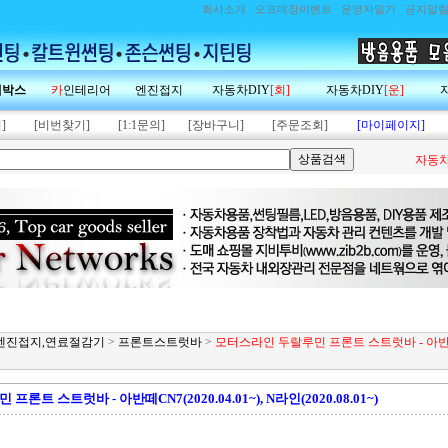
회사소개
오프매장이벤트
운영자일기
공지알
랙박스
카
인테리어
엔진접지
자동차DIY
[회]
자동차DIY
[운]
]
[비번찾기]
[1:1문의]
[장바구니]
[주문조회]
[마이페이지]
자동차
제,엔진접지,연료절감기
>
프론트스트럿바
>
모터스라인 두랄루민 프론트 스트럿바 - 아
트 스트럿바 - 아반떼CN7(2020.04.01~), N라인(2020.08.01~)