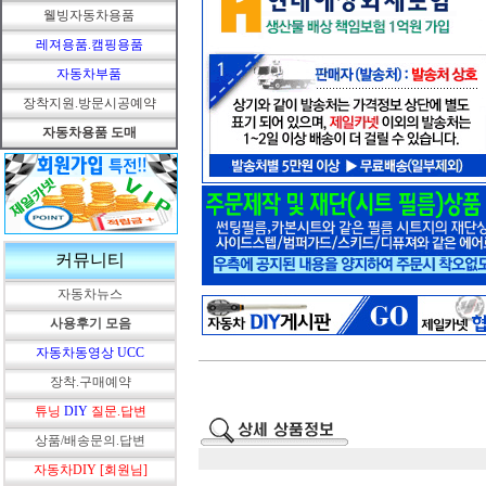
웰빙자동차용품
레져용품.캠핑용품
자동차부품
장착지원.방문시공예약
자동차용품 도매
커뮤니티
자동차뉴스
사용후기 모음
자동차동영상 UCC
장착.구매예약
튜닝
DIY
질문.답변
상품/배송문의.답변
자동차DIY [회원님]