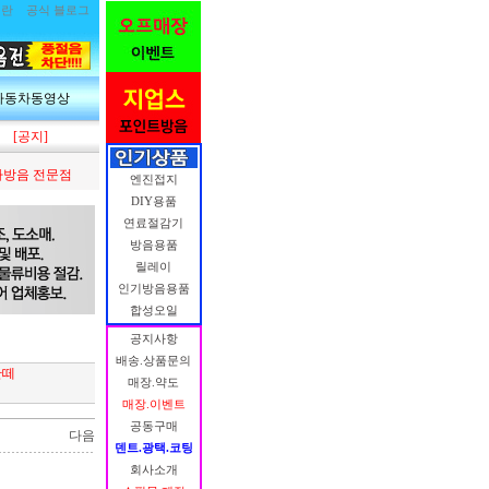
림란
공식 블로그
자동차동영상
[공지]
방음 전문점
엔진접지
DIY용품
연료절감기
방음용품
릴레이
인기방음용품
합성오일
공지사항
배송.상품문의
반떼
매장.약도
매장.이벤트
공동구매
다음
덴트.광택.코팅
회사소개