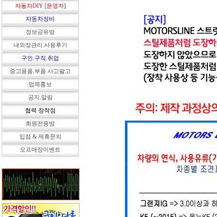
자동차DIY [운영자]
자동차정비
정보공유방
내외장관리.사용후기
구인.구직.취업
중고용품.부품 사고팔고
업체홍보
공지.알림
협력 장착점
회원전용방
입점 & 제휴문의
오프매장이벤트