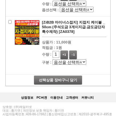
수량 :
옵션선택 :
[ZiB2B 마이너스접지] 지접지 케이블 _
50cm (주석도금 3게이지급.금도금단자
특수제작) [ZA0378]
상품가 :
11,000원
적립금 :
1원
수량 :
+1
-1
구분 :
페이코 라이
구매
선택상품 장바구니 담기
상점정보
PC버젼
이용안내
고객센터
커뮤니티
상호명 : (주)제일카넷
대표 : 황기연 | 개인정보 보호 책임자 : 황기연
사업자등록번호 :409-86-17662 | 통신판매업신고번호 : 제2010-광주북구-495호