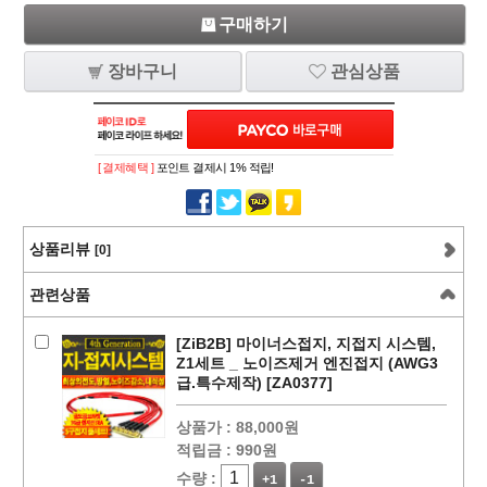
구매하기
장바구니
관심상품
[ 결제혜택 ]
포인트 결제시 1% 적립!
상품리뷰
[0]
관련상품
[ZiB2B] 마이너스접지, 지접지 시스템,
Z1세트 _ 노이즈제거 엔진접지 (AWG3
급.특수제작) [ZA0377]
상품가 :
88,000원
적립금 :
990원
수량 :
+1
-1