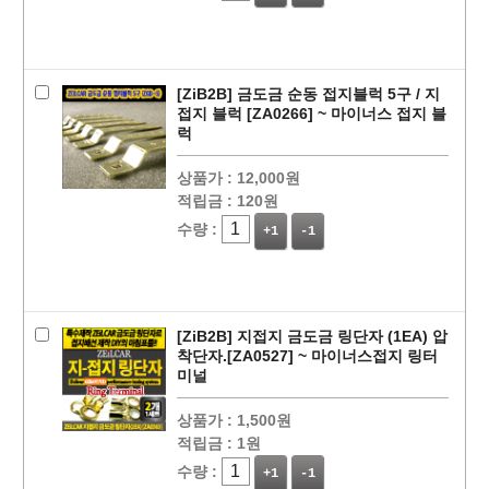
[ZiB2B] 금도금 순동 접지블럭 5구 / 지
접지 블럭 [ZA0266] ~ 마이너스 접지 블
럭
상품가 :
12,000원
적립금 :
120원
수량 :
+1
-1
[ZiB2B] 지접지 금도금 링단자 (1EA) 압
착단자.[ZA0527] ~ 마이너스접지 링터
미널
상품가 :
1,500원
적립금 :
1원
수량 :
+1
-1