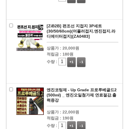
[ZiB2B] 편조선 지접지 3P세트
(30/50/60cm)(머플러접지.엔진접지.라
디에이터접지)[ZA0483]
페이코 ID로
PAYCO 바로
상품가 :
20,000원
적립금 :
180원
수량 :
+1
-1
엔진코팅제 - Up Grade 프로루베골드2
(500ml) _ 엔진오일첨가제 연료절감.출
력증강
상품가 :
22,000원
적립금 :
190원
수량 :
+1
-1