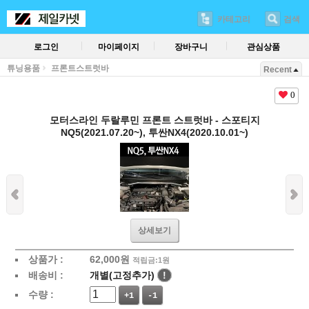
카테고리
검색
로그인
마이페이지
장바구니
관심상품
튜닝용품
프론트스트럿바
Recent
0
모터스라인 두랄루민 프론트 스트럿바 - 스포티지
NQ5(2021.07.20~), 투싼NX4(2020.10.01~)
상세보기
상품가 :
62,000
원
적립금:1원
배송비 :
개별(고정추가)
!
수량 :
+1
-1