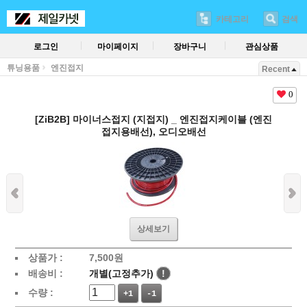
카테고리
검색
로그인
마이페이지
장바구니
관심상품
튜닝용품
엔진접지
Recent
0
[ZiB2B] 마이너스접지 (지접지) _ 엔진접지케이블 (엔진
접지용배선), 오디오배선
상세보기
상품가 :
7,500
원
배송비 :
개별(고정추가)
!
수량 :
+1
-1