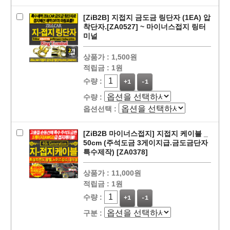
[ZiB2B] 지접지 금도금 링단자 (1EA) 압
착단자.[ZA0527] ~ 마이너스접지 링터
미널
상품가 :
1,500원
적립금 :
1원
수량 :
+1
-1
수량 :
옵션선택 :
[ZiB2B 마이너스접지] 지접지 케이블 _
50cm (주석도금 3게이지급.금도금단자
특수제작) [ZA0378]
페이코 라이
상품가 :
11,000원
구매
적립금 :
1원
수량 :
+1
-1
구분 :