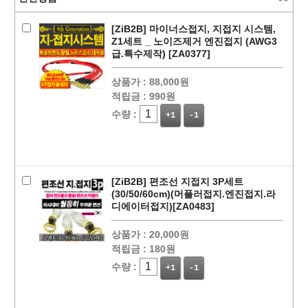
[ZiB2B] 마이너스접지, 지접지 시스템,
Z1세트 _ 노이즈제거 엔진접지 (AWG3
급.특수제작) [ZA0377]
상품가 :
88,000원
적립금 :
990원
수량 :
+1
-1
페이코 ID로
PAYCO 바로
[ZiB2B] 편조선 지접지 3P세트
(30/50/60cm)(머플러접지.엔진접지.라
디에이터접지)[ZA0483]
상품가 :
20,000원
적립금 :
180원
수량 :
+1
-1