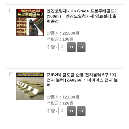
엔진코팅제 - Up Grade 프로루베골드2
(500ml) _ 엔진오일첨가제 연료절감.출
력증강
상품가 :
22,000원
적립금 :
190원
수량 :
+1
-1
[ZiB2B] 금도금 순동 접지블럭 5구 / 지
접지 블럭 [ZA0266] ~ 마이너스 접지 블
럭
상품가 :
12,000원
적립금 :
120원
수량 :
+1
-1