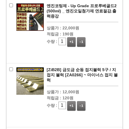
엔진코팅제 - Up Grade 프로루베골드2
(500ml) _ 엔진오일첨가제 연료절감.출
력증강
상품가 :
22,000원
적립금 :
190원
수량 :
+1
-1
[ZiB2B] 금도금 순동 접지블럭 5구 / 지
접지 블럭 [ZA0266] ~ 마이너스 접지 블
럭
상품가 :
12,000원
적립금 :
120원
수량 :
+1
-1