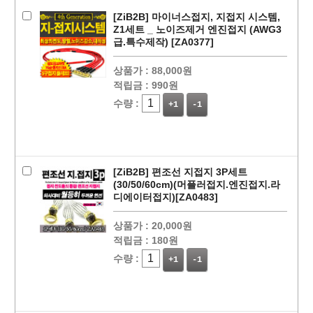
[ZiB2B] 마이너스접지, 지접지 시스템,
Z1세트 _ 노이즈제거 엔진접지 (AWG3
급.특수제작) [ZA0377]
상품가 :
88,000원
적립금 :
990원
수량 :
+1
-1
페이코 ID로
PAYCO 바로
[ZiB2B] 편조선 지접지 3P세트
(30/50/60cm)(머플러접지.엔진접지.라
디에이터접지)[ZA0483]
상품가 :
20,000원
적립금 :
180원
수량 :
+1
-1