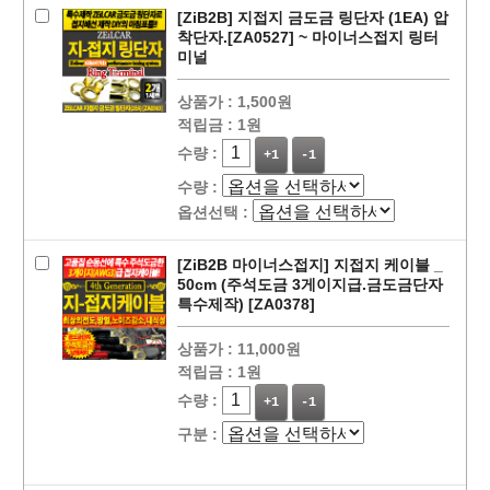
[ZiB2B] 지접지 금도금 링단자 (1EA) 압
착단자.[ZA0527] ~ 마이너스접지 링터
미널
상품가 :
1,500원
적립금 :
1원
수량 :
+1
-1
수량 :
옵션선택 :
[ZiB2B 마이너스접지] 지접지 케이블 _
50cm (주석도금 3게이지급.금도금단자
특수제작) [ZA0378]
페이코 라이
상품가 :
11,000원
구매
적립금 :
1원
수량 :
+1
-1
구분 :