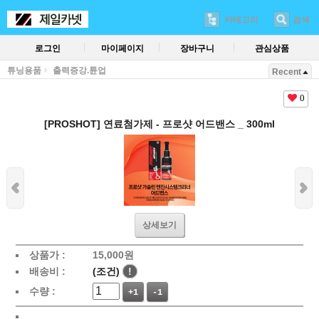
카테고리
검색
로그인
마이페이지
장바구니
관심상품
튜닝용품
출력증강.튠업
Recent
0
[PROSHOT] 연료첨가제 - 프로샷 어드밴스 _ 300ml
상세보기
상품가 :
15,000
원
배송비 :
(조건)
!
수량 :
+1
-1