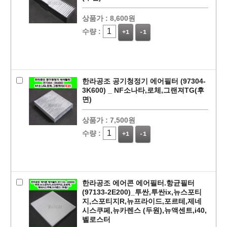
상품가 :
8,600원
수량 :
+1
-1
한라공조 공기청정기 에어필터 (97304-
3K600) _ NF소나타,로체,그랜져TG(후
면)
상품가 :
7,500원
수량 :
+1
-1
한라공조 에어콘 에어필터.항균필터
(97133-2E200)_투싼,투싼ix,뉴스포티
지,스포티지R,뉴프라이드,포르테,제네
시스쿠페,뉴카렌스 (두원),뉴액센트,i40,
벨로스터