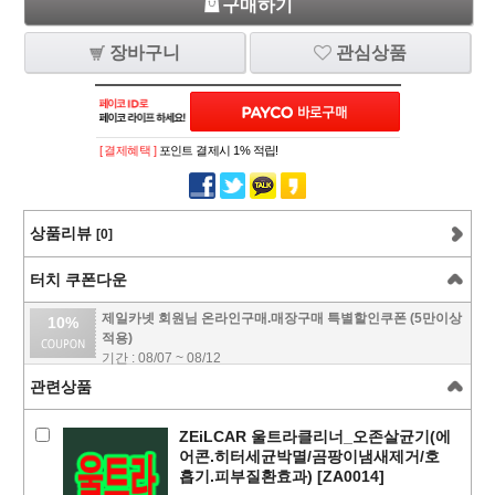
구매하기
장바구니
관심상품
[ 결제혜택 ]
포인트 결제시 1% 적립!
상품리뷰
[0]
터치 쿠폰다운
제일카넷 회원님 온라인구매.매장구매 특별할인쿠폰 (5만이상
10%
적용)
기간 : 08/07 ~ 08/12
관련상품
ZEiLCAR 울트라클리너_오존살균기(에
어콘.히터세균박멸/곰팡이냄새제거/호
흡기.피부질환효과) [ZA0014]