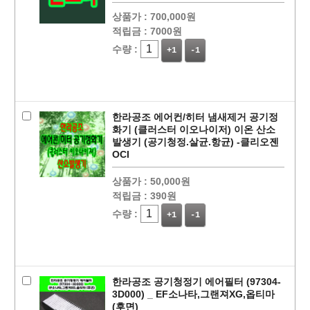
상품가 :
700,000원
적립금 :
7000원
수량 :
+1
-1
페이코 ID로
PAYCO 바로
한라공조 에어컨/히터 냄새제거 공기정
화기 (클러스터 이오나이저) 이온 산소
발생기 (공기청정.살균.항균) -클리오젠
OCI
상품가 :
50,000원
적립금 :
390원
수량 :
+1
-1
한라공조 공기청정기 에어필터 (97304-
3D000) _ EF소나타,그랜져XG,옵티마
(후면)