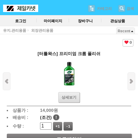
카테고리
검색
로그인
마이페이지
장바구니
관심상품
유지.관리용품
외장관리용품
Recent
0
[터틀왁스] 프리미엄 크롬 폴리쉬
상세보기
상품가 :
14,000
원
배송비 :
(조건)
!
수량 :
+1
-1