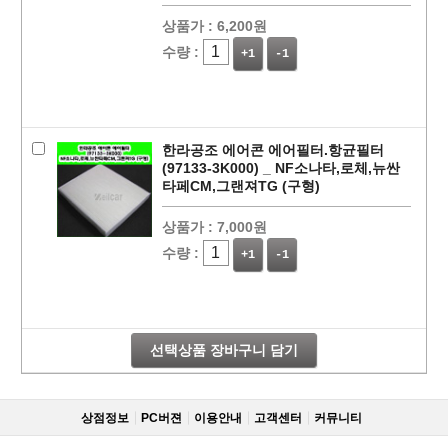
상품가 :
6,200원
수량 :
+1
-1
한라공조 에어콘 에어필터.항균필터
(97133-3K000) _ NF소나타,로체,뉴싼
타페CM,그랜져TG (구형)
상품가 :
7,000원
페이코 라이
구매
수량 :
+1
-1
선택상품 장바구니 담기
상점정보
PC버젼
이용안내
고객센터
커뮤니티