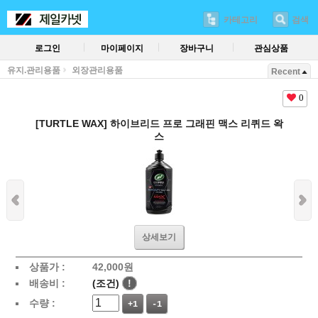
카테고리
검색
로그인
마이페이지
장바구니
관심상품
유지.관리용품
외장관리용품
Recent
0
[TURTLE WAX] 하이브리드 프로 그래핀 맥스 리퀴드 왁
스
상세보기
상품가 :
42,000
원
배송비 :
(조건)
!
수량 :
+1
-1