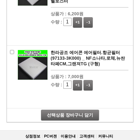
벨로스터
상품가 :
6,200원
수량 :
+1
-1
한라공조 에어콘 에어필터.항균필터
(97133-3K000) _ NF소나타,로체,뉴싼
타페CM,그랜져TG (구형)
상품가 :
7,000원
페이코 라이
구매
수량 :
+1
-1
선택상품 장바구니 담기
상점정보
PC버젼
이용안내
고객센터
커뮤니티