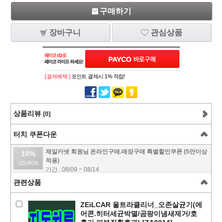
구매하기
장바구니
관심상품
[ 결제혜택 ]
포인트 결제시 1% 적립!
상품리뷰
[0]
터치 쿠폰다운
제일카넷 회원님 온라인구매.매장구매 특별할인쿠폰 (5만이상
10%
적용)
기간 : 08/09 ~ 08/14
관련상품
ZEiLCAR 울트라클리너_오존살균기(에
어콘.히터세균박멸/곰팡이냄새제거/호