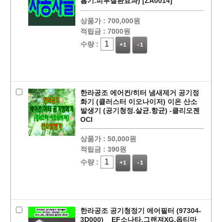
흡기.피부질환효과) [ZA0014]
상품가 :
700,000원
적립금 :
7000원
수량 :
+1
-1
페이코 ID로
PAYCO 바로
한라공조 에어컨/히터 냄새제거 공기정
화기 (클러스터 이오나이저) 이온 산소
발생기 (공기청정.살균.항균) -클리오젠
OCI
상품가 :
50,000원
적립금 :
390원
수량 :
+1
-1
한라공조 공기청정기 에어필터 (97304-
3D000) _ EF소나타,그랜져XG,옵티마