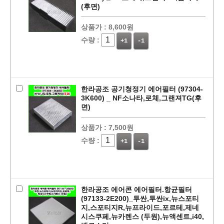
(후면)
상품가 :
8,600원
수량 :
+1
-1
한라공조 공기청정기 에어필터 (97304-
3K600) _ NF소나타,로체,그랜져TG(후
면)
상품가 :
7,500원
수량 :
+1
-1
한라공조 에어콘 에어필터.항균필터
(97133-2E200)_투싼,투싼ix,뉴스포티
지,스포티지R,뉴프라이드,포르테,제네
시스쿠페,뉴카렌스 (두원),뉴액센트,i40,