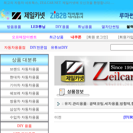
최고의 자동차 네트웍스, ZEiLCAR.NET.
제일카넷에 오신것을 환영합니다.....
방음용품
LED튜닝
DIY용품
튜닝용품
열차단썬팅
블
오프매장이벤트
최근상품
내쿠폰
[회원 로그인]
[회원가입
자동차용품점
DIY전문점
유튜브DIY
상품 대분류
브랜드 자동차용품
현대차 자동차용품
기아차 자동차용품
쉐보레 자동차용품
쌍용차 자동차용품
:: 유지.관리용품:: 광택코팅,세차용품,방향
삼성차 자동차용품
[TU
수입차 자동차용품
이전
DIY 용품