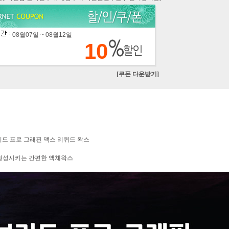
08월07일 ~ 08월12일
10
[쿠폰 다운받기]
이브리드 프로 그래핀 맥스 리퀴드 왁스
 형성시키는 간편한 액체왁스