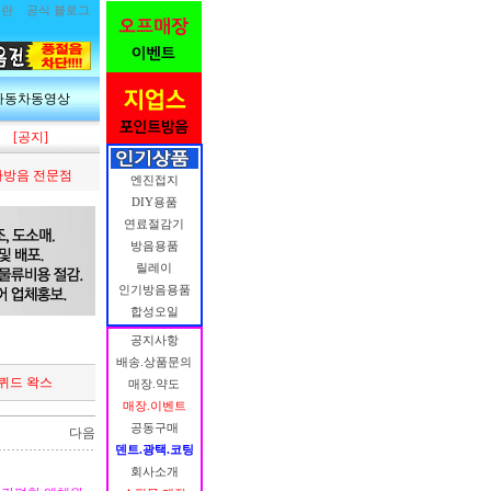
림란
공식 블로그
자동차동영상
[공지]
방음 전문점
엔진접지
DIY용품
연료절감기
방음용품
릴레이
인기방음용품
합성오일
공지사항
배송.상품문의
리퀴드 왁스
매장.약도
매장.이벤트
공동구매
다음
덴트.광택.코팅
회사소개