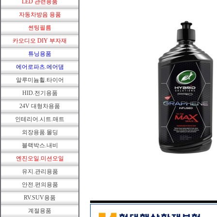
LED 관련용품
자동차방음 용품
썬팅필름
카오디오 DIY 부자재
튜닝용품
에어로파츠.에어댐
알루미늄휠.타이어
HID.전기용품
24V 대형차용품
인테리어.시트.매트
외장용품.몰딩
블랙박스.내비
엔진오일.미션오일
유지.관리용품
안전.편의용품
RV.SUV용품
계절용품