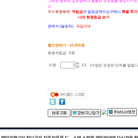
그래핀 함유로 깊은광택과 촘촘한 보호층을 형성시키는
스
우수회원혜택:
적립금
과 일정금액이상구매시
특별 추
나의 회원등급 보기
판매자 (발송처)
:
제일카넷
할인판매가 :
42,000
원
회원적립금 : 0원
수량
EA
(수량은 포장된 단위를 말합니