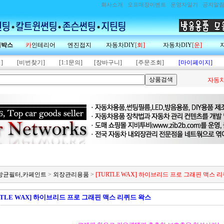
회사소개
오프매장이벤트
운영자일기
공지알
랙박스
카
인테리어
엔진접지
자동차DIY
[회]
자동차DIY
[운]
]
[비번찾기]
[1:1문의]
[장바구니]
[주문조회]
[마이페이지]
자동차
제,항균필터,카페인트
>
외장관리용품
>
[TURTLE WAX] 하이브리드 프로 그래핀 맥스 
RTLE WAX] 하이브리드 프로 그래핀 맥스 리퀴드 왁스