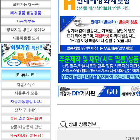
웰빙자동차용품
레져용품.캠핑용품
자동차부품
장착지원.방문시공예약
자동차용품 도매
커뮤니티
자동차뉴스
사용후기 모음
자동차동영상 UCC
장착.구매예약
튜닝
DIY
질문.답변
상품/배송문의.답변
자동차DIY [회원님]
* 제일