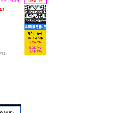
 간편한 액체왁
쇼핑몰 제작
가할인
..
다.)