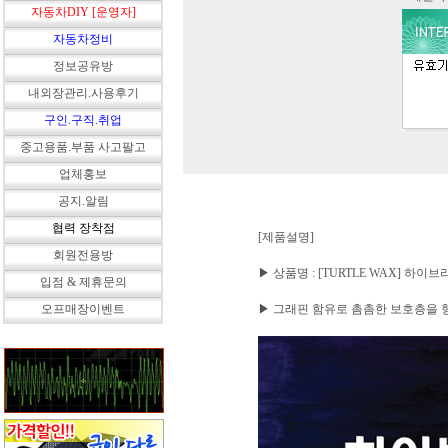
자동차DIY [운영자]
자동차정비
정보공유방
내외장관리.사용후기
구인.구직.취업
중고용품.부품 사고팔고
업체홍보
공지.알림
협력 장착점
[제품설명]
회원전용방
▶ 상품명 : [TURTLE WAX] 하
입점 & 제휴문의
오프매장이벤트
▶ 그래핀 함유로 촘촘한 보호층을