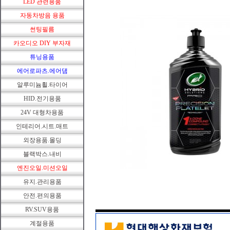
LED 관련용품
자동차방음 용품
썬팅필름
카오디오 DIY 부자재
튜닝용품
에어로파츠.에어댐
알루미늄휠.타이어
HID.전기용품
24V 대형차용품
인테리어.시트.매트
외장용품.몰딩
블랙박스.내비
엔진오일.미션오일
유지.관리용품
안전.편의용품
RV.SUV용품
계절용품