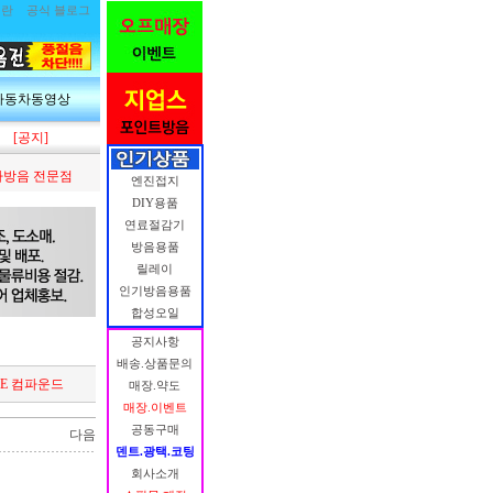
림란
공식 블로그
자동차동영상
[공지]
방음 전문점
엔진접지
DIY용품
연료절감기
방음용품
릴레이
인기방음용품
합성오일
공지사항
배송.상품문의
NE 컴파운드
매장.약도
매장.이벤트
공동구매
다음
덴트.광택.코팅
회사소개