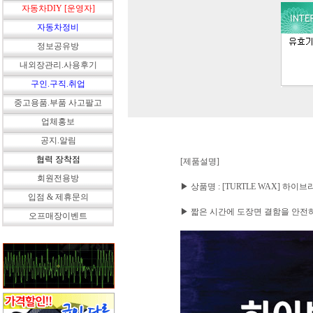
자동차DIY [운영자]
자동차정비
정보공유방
내외장관리.사용후기
구인.구직.취업
중고용품.부품 사고팔고
업체홍보
공지.알림
협력 장착점
[제품설명]
회원전용방
▶ 상품명 : [TURTLE WAX] 하
입점 & 제휴문의
▶ 짧은 시간에 도장면 결함을 안전
오프매장이벤트