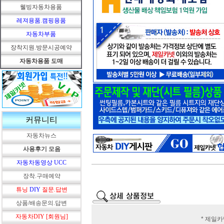
웰빙자동차용품
레져용품.캠핑용품
자동차부품
장착지원.방문시공예약
자동차용품 도매
커뮤니티
자동차뉴스
사용후기 모음
자동차동영상 UCC
장착.구매예약
튜닝
DIY
질문.답변
상품/배송문의.답변
자동차DIY [회원님]
* 제일