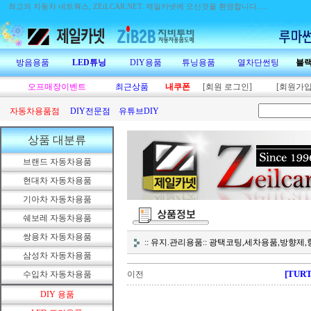
최고의 자동차 네트웍스, ZEiLCAR.NET.
제일카넷에 오신것을 환영합니다.....
방음용품
LED튜닝
DIY용품
튜닝용품
열차단썬팅
블
오프매장이벤트
최근상품
내쿠폰
[회원 로그인]
[회원가입
자동차용품점
DIY전문점
유튜브DIY
상품 대분류
브랜드 자동차용품
현대차 자동차용품
기아차 자동차용품
쉐보레 자동차용품
쌍용차 자동차용품
:: 유지.관리용품:: 광택코팅,세차용품,방향
삼성차 자동차용품
[TUR
수입차 자동차용품
이전
DIY 용품