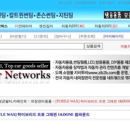
회사소개
오프매장이벤트
운영자일기
공지알
랙박스
카
인테리어
엔진접지
자동차DIY
[회]
자동차DIY
[운]
]
[비번찾기]
[1:1문의]
[장바구니]
[주문조회]
[마이페이지]
자동차
제,항균필터,카페인트
>
외장관리용품
>
[TURTLE WAX] 하이브리드 프로 그래핀 1&DO
TLE WAX] 하이브리드 프로 그래핀 1&DONE 컴파운드