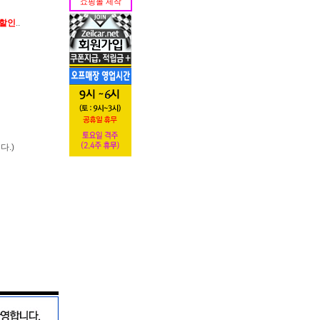
쇼핑몰 제작
가할인
..
다.)