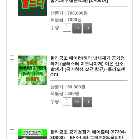
흡기.피부질환효과) [ZA0014]
상품가 :
700,000원
적립금 :
7000원
수량 :
+1
-1
페이코 ID로
PAYCO 바로
한라공조 에어컨/히터 냄새제거 공기정
화기 (클러스터 이오나이저) 이온 산소
발생기 (공기청정.살균.항균) -클리오젠
OCI
상품가 :
50,000원
적립금 :
390원
수량 :
+1
-1
한라공조 공기청정기 에어필터 (97304-
3D000) _ EF소나타,그랜져XG,옵티마