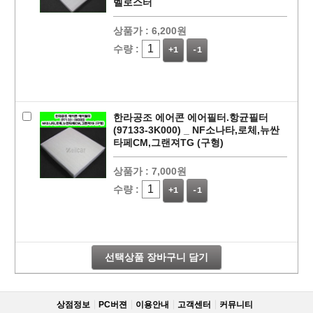
벨로스터
상품가 :
6,200원
수량 :
+1
-1
한라공조 에어콘 에어필터.항균필터
(97133-3K000) _ NF소나타,로체,뉴싼
타페CM,그랜져TG (구형)
상품가 :
7,000원
페이코 라이
구매
수량 :
+1
-1
선택상품 장바구니 담기
상점정보
PC버젼
이용안내
고객센터
커뮤니티