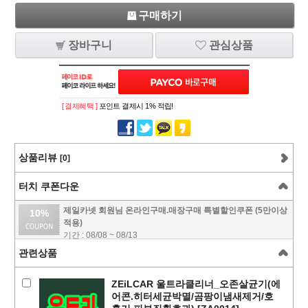
구매하기
장바구니
관심상품
[ 결제혜택 ]
포인트 결제시 1% 적립!
상품리뷰
[0]
터치 쿠폰다운
제일카넷 회원님 온라인구매.매장구매 특별할인쿠폰 (5만이상
10%
적용)
기간 : 08/08 ~ 08/13
관련상품
ZEiLCAR 울트라클리너_오존살균기(에
어콘.히터세균박멸/곰팡이냄새제거/호