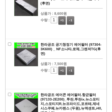
(후면)
상품가 :
8,600원
수량 :
+1
-1
한라공조 공기청정기 에어필터 (97304-
3K600) _ NF소나타,로체,그랜져TG(후
면)
상품가 :
7,500원
수량 :
+1
-1
한라공조 에어콘 에어필터.항균필터
(97133-2E200)_투싼,투싼ix,뉴스포티
지,스포티지R,뉴프라이드,포르테,제네
시스쿠페,뉴카렌스 (두원),뉴액센트,i40,