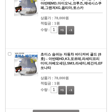
아반떼MD,아이오닉,크루즈,제네시스쿠
페,그랜져XG,옵티마,토스카
상품가 :
78,000원
적립금 :
1원
수량 :
+1
-1
초이스 숨쉬는 자동차 바디커버 골드 (8
호) - 아반떼HD,K3,포르테,라세티프리
미어,아베오세단,SM3,라세티,레간자,EF
쏘나타
상품가 :
78,000원
페이코 라이
적립금 :
1원
구매
수량 :
+1
-1