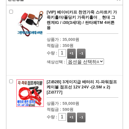
[VIP] 베이비카프 천연가죽 스마트키 가
죽키홀더/폴딩키 가죽키홀더 _ 현대 그
랜져IG / i30(3세대) / 싼타페TM 4버튼
용
상품가 :
35,000원
적립금 :
350원
수량 :
+1
-1
색상선택 :
페이코 ID로
PAYCO 바로
[ZiB2B] 3게이지급 배터리 지-파워점프
케이블 점프선 12V 24V -(2.5M x 2)
[Zi0777]
상품가 :
59,000원
적립금 :
590원
수량 :
+1
-1