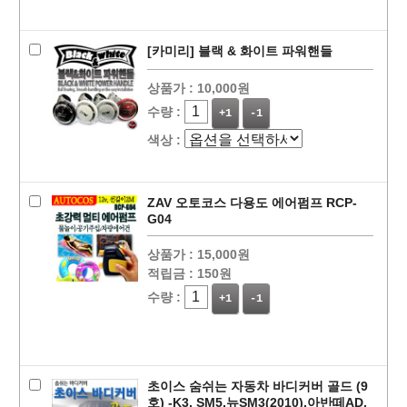
[카미리] 블랙 & 화이트 파워핸들
상품가 :
10,000원
수량 :
+1
-1
색상 :
ZAV 오토코스 다용도 에어펌프 RCP-
G04
상품가 :
15,000원
적립금 :
150원
수량 :
+1
-1
초이스 숨쉬는 자동차 바디커버 골드 (9
호) -K3, SM5,뉴SM3(2010),아반떼AD,