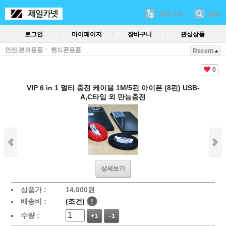
카테고리
검색
로그인
마이페이지
장바구니
관심상품
안전.편의용품
핸드폰용품
Recent
0
VIP 6 in 1 멀티 충전 케이블 1M/5핀 아이폰 (8핀) USB-
A,C타입 외 만능충전
상세보기
상품가 :
14,000
원
배송비 :
(조건)
!
수량 :
+1
-1