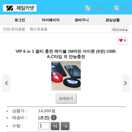
카테고리
검색
로그인
마이페이지
장바구니
관심상품
안전.편의용품
핸드폰용품
Recent
0
VIP 6 in 1 멀티 충전 케이블 1M/5핀 아이폰 (8핀) USB-
A,C타입 외 만능충전
상세보기
상품가 :
14,000
원
배송비 :
(조건)
!
수량 :
+1
-1