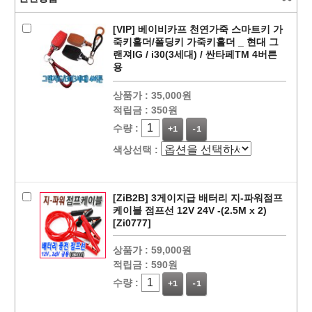
[VIP] 베이비카프 천연가죽 스마트키 가
죽키홀더/폴딩키 가죽키홀더 _ 현대 그
랜져IG / i30(3세대) / 싼타페TM 4버튼
용
상품가 :
35,000원
적립금 :
350원
수량 :
+1
-1
색상선택 :
페이코 ID로
PAYCO 바로
[ZiB2B] 3게이지급 배터리 지-파워점프
케이블 점프선 12V 24V -(2.5M x 2)
[Zi0777]
상품가 :
59,000원
적립금 :
590원
수량 :
+1
-1