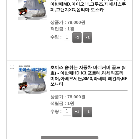
아반떼MD,아이오닉,크루즈,제네시스쿠
페,그랜져XG,옵티마,토스카
상품가 :
78,000원
적립금 :
1원
수량 :
+1
-1
초이스 숨쉬는 자동차 바디커버 골드 (8
호) - 아반떼HD,K3,포르테,라세티프리
미어,아베오세단,SM3,라세티,레간자,EF
쏘나타
상품가 :
78,000원
페이코 라이
적립금 :
1원
구매
수량 :
+1
-1