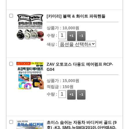
[카미리] 블랙 & 화이트 파워핸들
상품가 :
10,000원
수량 :
+1
-1
색상 :
ZAV 오토코스 다용도 에어펌프 RCP-
G04
상품가 :
15,000원
적립금 :
150원
수량 :
+1
-1
초이스 숨쉬는 자동차 바디커버 골드 (9
호) -K3, SM5,뉴SM3(2010),아반떼AD,