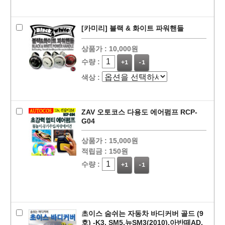
[카미리] 블랙 & 화이트 파워핸들
상품가 :
10,000원
수량 :
+1
-1
색상 :
ZAV 오토코스 다용도 에어펌프 RCP-
G04
상품가 :
15,000원
적립금 :
150원
수량 :
+1
-1
초이스 숨쉬는 자동차 바디커버 골드 (9
호) -K3, SM5,뉴SM3(2010),아반떼AD,