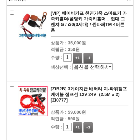
[VIP] 베이비카프 천연가죽 스마트키 가
죽키홀더/폴딩키 가죽키홀더 _ 현대 그
랜져IG / i30(3세대) / 싼타페TM 4버튼
용
상품가 :
35,000원
적립금 :
350원
수량 :
+1
-1
색상선택 :
페이코 ID로
PAYCO 바로
[ZiB2B] 3게이지급 배터리 지-파워점프
케이블 점프선 12V 24V -(2.5M x 2)
[Zi0777]
상품가 :
59,000원
적립금 :
590원
수량 :
+1
-1