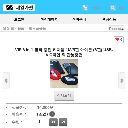
카테고리
검색
로그인
마이페이지
장바구니
관심상품
안전.편의용품
핸드폰용품
Recent
0
VIP 6 in 1 멀티 충전 케이블 1M/5핀 아이폰 (8핀) USB-
A,C타입 외 만능충전
상세보기
상품가 :
14,000
원
배송비 :
(조건)
!
수량 :
+1
-1