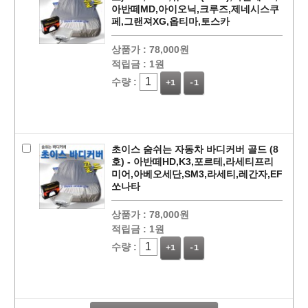
아반떼MD,아이오닉,크루즈,제네시스쿠
페,그랜져XG,옵티마,토스카
상품가 :
78,000원
적립금 :
1원
수량 :
+1
-1
초이스 숨쉬는 자동차 바디커버 골드 (8
호) - 아반떼HD,K3,포르테,라세티프리
미어,아베오세단,SM3,라세티,레간자,EF
쏘나타
상품가 :
78,000원
페이코 라이
적립금 :
1원
구매
수량 :
+1
-1