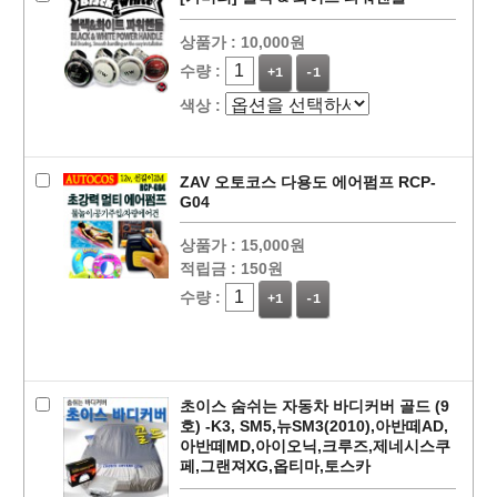
상품가 :
10,000원
수량 :
+1
-1
색상 :
ZAV 오토코스 다용도 에어펌프 RCP-
G04
상품가 :
15,000원
적립금 :
150원
수량 :
+1
-1
초이스 숨쉬는 자동차 바디커버 골드 (9
호) -K3, SM5,뉴SM3(2010),아반떼AD,
아반떼MD,아이오닉,크루즈,제네시스쿠
페,그랜져XG,옵티마,토스카