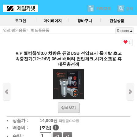
카테고리
검색
로그인
마이페이지
장바구니
관심상품
안전.편의용품
핸드폰용품
Recent
1
VIP 퀄컴칩셋3.0 차량용 듀얼USB 전압표시 풀메탈 초고
속충전기(12~24V) 36w/ 배터리 전압체크,시거소켓용 휴
대폰충전잭
상세보기
상품가 :
14,000
원
적립금:140원
배송비 :
(조건)
!
수량 :
+1
-1