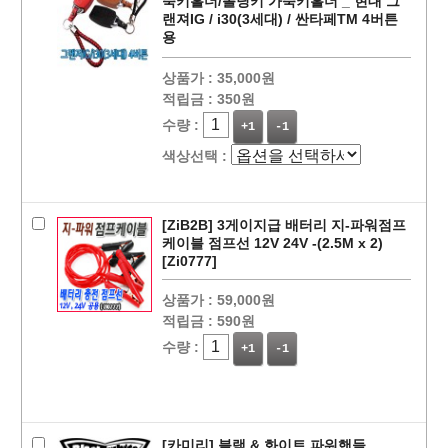
죽키홀더/폴딩키 가죽키홀더 _ 현대 그
랜져IG / i30(3세대) / 싼타페TM 4버튼
용
상품가 :
35,000원
적립금 :
350원
수량 :
+1
-1
색상선택 :
페이코 ID로
PAYCO 바로
[ZiB2B] 3게이지급 배터리 지-파워점프
케이블 점프선 12V 24V -(2.5M x 2)
[Zi0777]
상품가 :
59,000원
적립금 :
590원
수량 :
+1
-1
[카미리] 블랙 & 화이트 파워핸들