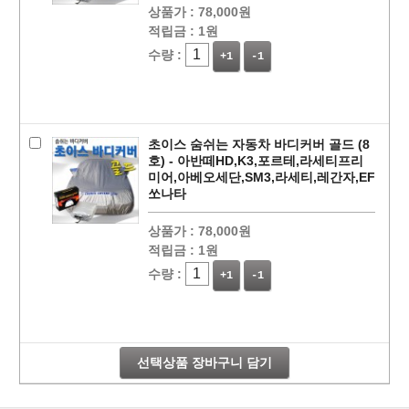
상품가 :
78,000원
적립금 :
1원
수량 :
+1
-1
초이스 숨쉬는 자동차 바디커버 골드 (8
호) - 아반떼HD,K3,포르테,라세티프리
미어,아베오세단,SM3,라세티,레간자,EF
쏘나타
상품가 :
78,000원
페이코 라이
적립금 :
1원
구매
수량 :
+1
-1
선택상품 장바구니 담기