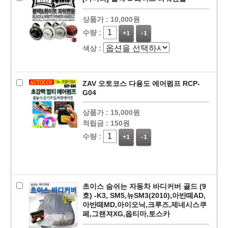
상품가 :
10,000원
수량 :
+1
-1
색상 :
ZAV 오토코스 다용도 에어펌프 RCP-
G04
상품가 :
15,000원
적립금 :
150원
수량 :
+1
-1
초이스 숨쉬는 자동차 바디커버 골드 (9
호) -K3, SM5,뉴SM3(2010),아반떼AD,
아반떼MD,아이오닉,크루즈,제네시스쿠
페,그랜져XG,옵티마,토스카