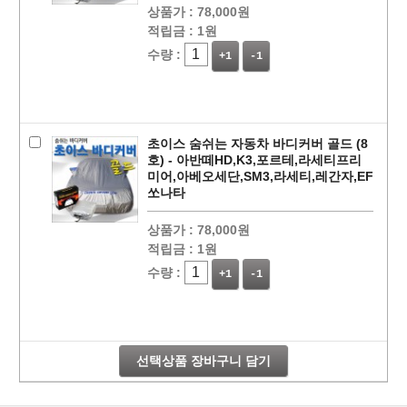
상품가 :
78,000원
적립금 :
1원
수량 :
+1
-1
초이스 숨쉬는 자동차 바디커버 골드 (8
호) - 아반떼HD,K3,포르테,라세티프리
미어,아베오세단,SM3,라세티,레간자,EF
쏘나타
상품가 :
78,000원
페이코 라이
적립금 :
1원
구매
수량 :
+1
-1
선택상품 장바구니 담기