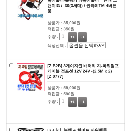
죽키홀더/폴딩키 가죽키홀더 _ 현대 그
랜져IG / i30(3세대) / 싼타페TM 4버튼
용
상품가 :
35,000원
적립금 :
350원
수량 :
+1
-1
색상선택 :
페이코 ID로
PAYCO 바로
[ZiB2B] 3게이지급 배터리 지-파워점프
케이블 점프선 12V 24V -(2.5M x 2)
[Zi0777]
상품가 :
59,000원
적립금 :
590원
수량 :
+1
-1
[카미리] 블랙 & 화이트 파워핸들