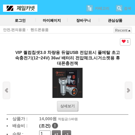
카테고리
검색
로그인
마이페이지
장바구니
관심상품
안전.편의용품
핸드폰용품
Recent
1
VIP 퀄컴칩셋3.0 차량용 듀얼USB 전압표시 풀메탈 초고
속충전기(12~24V) 36w/ 배터리 전압체크,시거소켓용 휴
대폰충전잭
상세보기
상품가 :
14,000
원
적립금:140원
배송비 :
(조건)
!
수량 :
+1
-1