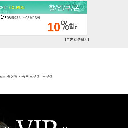
08월08일 ~ 08월13일
10
[쿠폰 다운받기]
서포트, 순정형 가죽 헤드쿠션 / 목쿠션