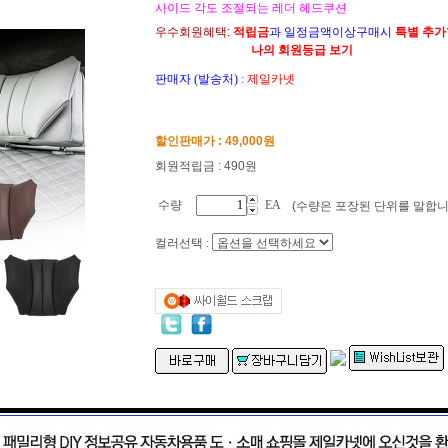
사이드 각도 조절되는 레더 헤드쿠션
우수회원혜택:
적립금
과 일정금액이상구매시
특별 추
나의 회원등급 보기
판매자 (발송처)
:
제일카넷
할인판매가 :
49,000
원
회원적립금 : 490원
수량
EA
(수량은 포장된 단위를 말합니
컬러선택 :