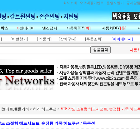
회사소개
오프매장이벤트
운영자일기
공지알
랙박스
카
인테리어
엔진접지
자동차DIY
[회]
자동차DIY
[운]
]
[비번찾기]
[1:1문의]
[장바구니]
[주문조회]
[마이페이지]
자동차
알루미늄매트,핸들카바
>
허리.헤드쿠션
>
VIP 각도 조절형 헤드서포트, 순정형 가죽 헤드쿠
 각도 조절형 헤드서포트, 순정형 가죽 헤드쿠션 / 목쿠션