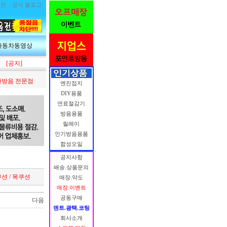
림란
공식 블로그
자동차동영상
[공지]
방음 전문점
엔진접지
DIY용품
연료절감기
방음용품
릴레이
인기방음용품
합성오일
공지사항
배송.상품문의
션 / 목쿠션
매장.약도
매장.이벤트
공동구매
다음
덴트.광택.코팅
회사소개