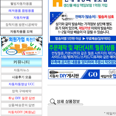
웰빙자동차용품
레져용품.캠핑용품
자동차부품
장착지원.방문시공예약
자동차용품 도매
커뮤니티
자동차뉴스
사용후기 모음
자동차동영상 UCC
장착.구매예약
튜닝
DIY
질문.답변
상품/배송문의.답변
자동차DIY [회원님]
* 제일