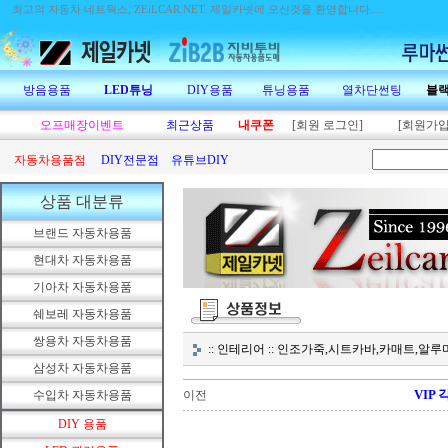
최고의 자동차 네트웍스, ZEiLCAR.NET.
제일카넷에 오신것을 환영합니다.....
방음용품
LED튜닝
DIY용품
튜닝용품
열차단썬팅
블
오프매장이벤트
최근상품
내쿠폰
[회원 로그인]
[회원가입
자동차용품점
DIY전문점
유튜브DIY
상품 대분류
브랜드 자동차용품
현대차 자동차용품
기아차 자동차용품
쉐보레 자동차용품
쌍용차 자동차용품
:: 인테리어 :: 인조가죽,시트카바,카매트,
삼성차 자동차용품
VIP
수입차 자동차용품
이전
DIY 용품