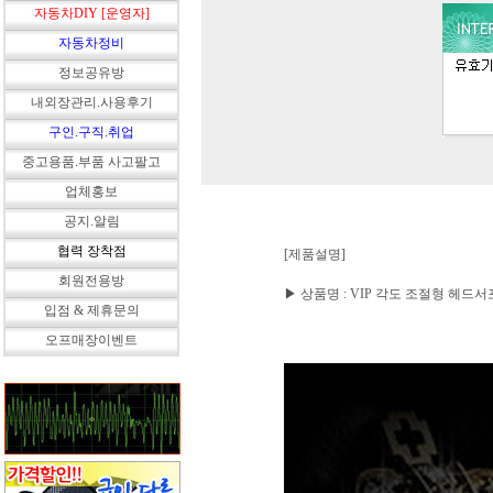
자동차DIY [운영자]
자동차정비
정보공유방
내외장관리.사용후기
구인.구직.취업
중고용품.부품 사고팔고
업체홍보
공지.알림
협력 장착점
[제품설명]
회원전용방
▶ 상품명 : VIP 각도 조절형 헤드
입점 & 제휴문의
오프매장이벤트