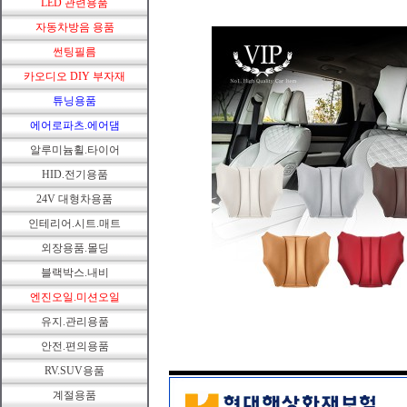
LED 관련용품
자동차방음 용품
썬팅필름
카오디오 DIY 부자재
튜닝용품
에어로파츠.에어댐
알루미늄휠.타이어
HID.전기용품
24V 대형차용품
인테리어.시트.매트
외장용품.몰딩
블랙박스.내비
엔진오일.미션오일
유지.관리용품
안전.편의용품
RV.SUV용품
계절용품