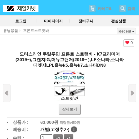
카테고리
검색
로그인
마이페이지
장바구니
관심상품
튜닝용품
프론트스트럿바
Recent
0
모터스라인 두랄루민 프론트 스트럿바 - K7프리미어
(2019~),그랜져IG,더뉴그랜저(2019~ ),LF소나타,소나타
디엣지LPI,올뉴k5,올뉴k7,소나타DN8
상세보기
상품가 :
63,000
원
적립금:450원
배송비 :
개별(고정추가)
!
수량 :
+1
-1