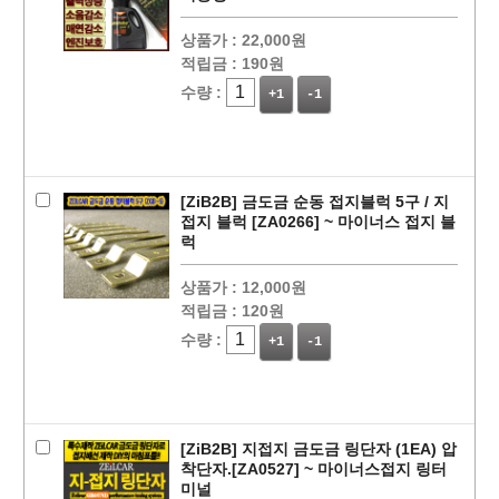
상품가 :
22,000원
적립금 :
190원
수량 :
+1
-1
[ZiB2B] 금도금 순동 접지블럭 5구 / 지
접지 블럭 [ZA0266] ~ 마이너스 접지 블
럭
상품가 :
12,000원
적립금 :
120원
수량 :
+1
-1
[ZiB2B] 지접지 금도금 링단자 (1EA) 압
착단자.[ZA0527] ~ 마이너스접지 링터
미널