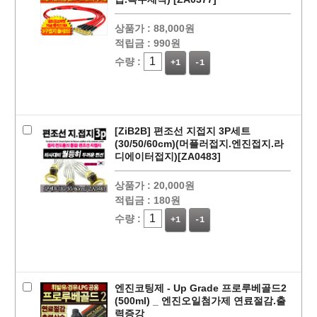
상품가 :
88,000원
적립금 :
990원
수량 :
+1
-1
[ZiB2B] 편조선 지접지 3P세트
(30/50/60cm)(머플러접지.엔진접지.라
디에이터접지)[ZA0483]
페이코 ID로
PAYCO 바로
상품가 :
20,000원
적립금 :
180원
수량 :
+1
-1
엔진코팅제 - Up Grade 프로루베골드2
(500ml) _ 엔진오일첨가제 연료절감.출
력증강