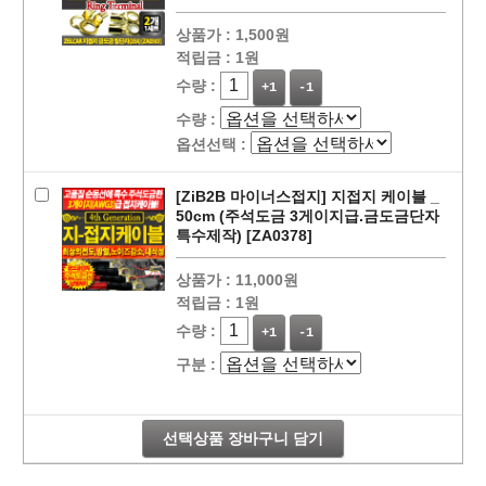
상품가 :
1,500원
적립금 :
1원
수량 :
+1
-1
수량 :
옵션선택 :
[ZiB2B 마이너스접지] 지접지 케이블 _
50cm (주석도금 3게이지급.금도금단자
특수제작) [ZA0378]
상품가 :
11,000원
적립금 :
1원
수량 :
+1
-1
구분 :
페이코 라이
구매
선택상품 장바구니 담기