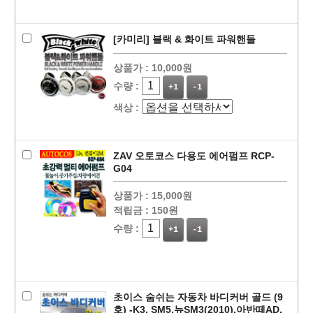
[카미리] 블랙 & 화이트 파워핸들
상품가 :
10,000원
수량 :
+1
-1
색상 :
ZAV 오토코스 다용도 에어펌프 RCP-
G04
상품가 :
15,000원
적립금 :
150원
수량 :
+1
-1
초이스 숨쉬는 자동차 바디커버 골드 (9
호) -K3, SM5,뉴SM3(2010),아반떼AD,