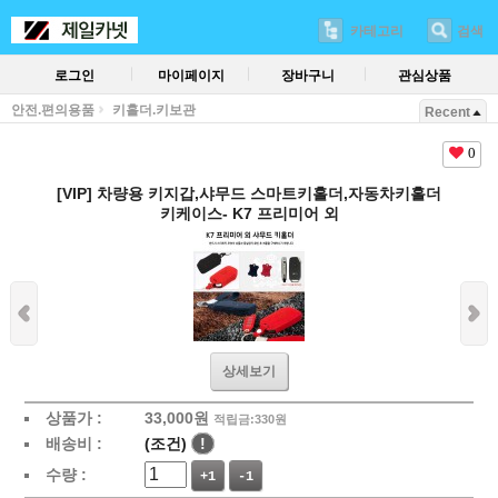
카테고리
검색
로그인
마이페이지
장바구니
관심상품
안전.편의용품
키홀더.키보관
Recent
0
[VIP] 차량용 키지갑,샤무드 스마트키홀더,자동차키홀더
키케이스- K7 프리미어 외
상세보기
상품가 :
33,000
원
적립금:330원
배송비 :
(조건)
!
수량 :
+1
-1