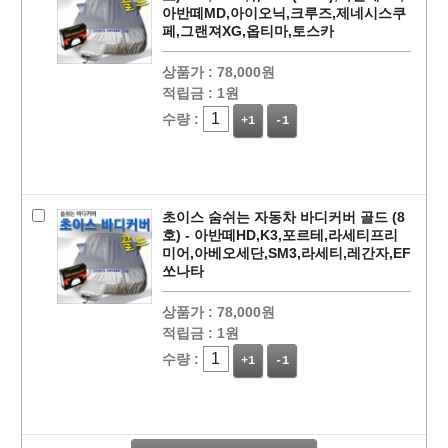
아반떼MD,아이오닉,크루즈,제네시스쿠
페,그랜져XG,옵티마,토스카
상품가 :
78,000원
적립금 :
1원
수량 :
+1
-1
초이스 숨쉬는 자동차 바디커버 골드 (8
호) - 아반떼HD,K3,포르테,라세티프리
미어,아베오세단,SM3,라세티,레간자,EF
쏘나타
상품가 :
78,000원
페이코 라이
적립금 :
1원
구매
수량 :
+1
-1