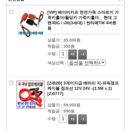
[VIP] 베이비카프 천연가죽 스마트키 가
죽키홀더/폴딩키 가죽키홀더 _ 현대 그
랜져IG / i30(3세대) / 싼타페TM 4버튼
용
상품가 :
35,000원
적립금 :
350원
수량 :
+1
-1
색상선택 :
페이코 ID로
PAYCO 바로
[ZiB2B] 3게이지급 배터리 지-파워점프
케이블 점프선 12V 24V -(2.5M x 2)
[Zi0777]
상품가 :
59,000원
적립금 :
590원
수량 :
+1
-1