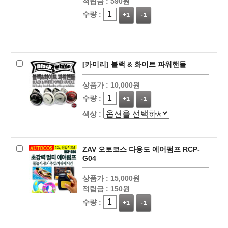
적립금 :
590원
수량 :
+1
-1
[카미리] 블랙 & 화이트 파워핸들
상품가 :
10,000원
수량 :
+1
-1
색상 :
ZAV 오토코스 다용도 에어펌프 RCP-
G04
상품가 :
15,000원
적립금 :
150원
수량 :
+1
-1