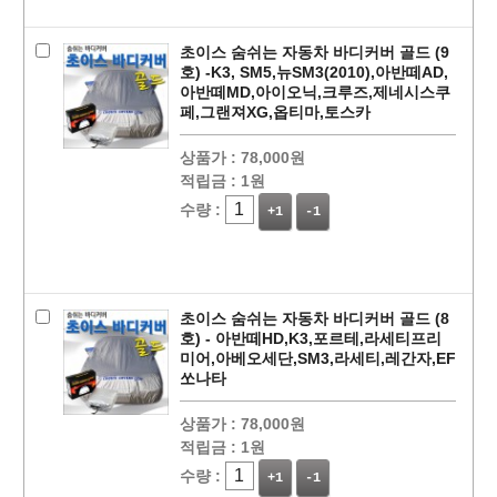
초이스 숨쉬는 자동차 바디커버 골드 (9
호) -K3, SM5,뉴SM3(2010),아반떼AD,
아반떼MD,아이오닉,크루즈,제네시스쿠
페,그랜져XG,옵티마,토스카
상품가 :
78,000원
적립금 :
1원
수량 :
+1
-1
초이스 숨쉬는 자동차 바디커버 골드 (8
호) - 아반떼HD,K3,포르테,라세티프리
미어,아베오세단,SM3,라세티,레간자,EF
쏘나타
상품가 :
78,000원
페이코 라이
적립금 :
1원
구매
수량 :
+1
-1