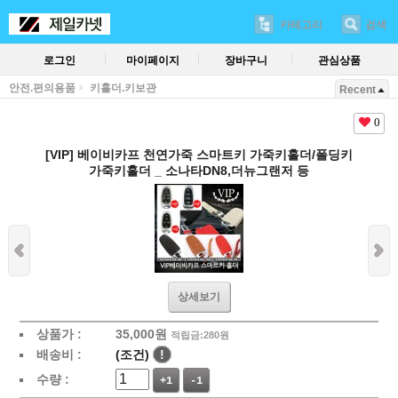
카테고리
검색
로그인
마이페이지
장바구니
관심상품
안전.편의용품
키홀더.키보관
Recent
0
[VIP] 베이비카프 천연가죽 스마트키 가죽키홀더/폴딩키
가죽키홀더 _ 소나타DN8,더뉴그랜저 등
상세보기
상품가 :
35,000
원
적립금:280원
배송비 :
(조건)
!
수량 :
+1
-1