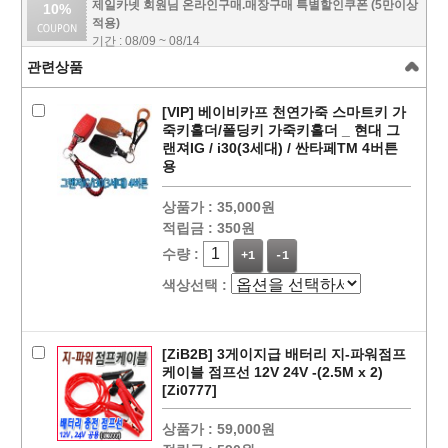
제일카넷 회원님 온라인구매.매장구매 특별할인쿠폰 (5만이상
10%
적용)
기간 : 08/09 ~ 08/14
관련상품
[VIP] 베이비카프 천연가죽 스마트키 가
죽키홀더/폴딩키 가죽키홀더 _ 현대 그
랜져IG / i30(3세대) / 싼타페TM 4버튼
용
상품가 :
35,000원
적립금 :
350원
수량 :
+1
-1
색상선택 :
페이코 ID로
PAYCO 바로
[ZiB2B] 3게이지급 배터리 지-파워점프
케이블 점프선 12V 24V -(2.5M x 2)
[Zi0777]
상품가 :
59,000원