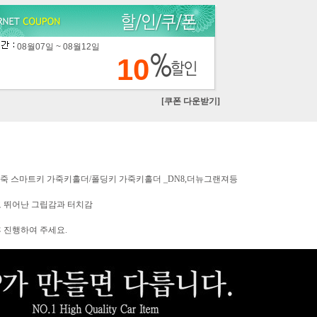
08월07일 ~ 08월12일
10
[쿠폰 다운받기]
천연가죽 스마트키 가죽키홀더/폴딩키 가죽키홀더 _DN8,더뉴그랜져등
고 뛰어난 그립감과 터치감
 진행하여 주세요.