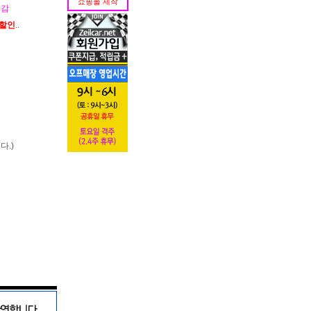
쇼핑몰 제작
치감
가할인
..
다.)