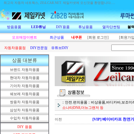
최고의 자동차 네트웍스, ZEiLCAR.NET.
제일카넷에 오신것을 환영합니다.....
방음용품
LED튜닝
DIY용품
튜닝용품
열차단썬팅
블
오프매장이벤트
최근상품
내쿠폰
[회원 로그인]
[회원가입
자동차용품점
DIY전문점
유튜브DIY
상품 대분류
브랜드 자동차용품
현대차 자동차용품
기아차 자동차용품
쉐보레 자동차용품
쌍용차 자동차용품
:: 안전.편의용품 :: 비상용품,바디카바,보조
소나타DN8,더뉴그랜저 등
삼성차 자동차용품
수입차 자동차용품
[VIP] 베이비카프 천
이전
DIY 용품