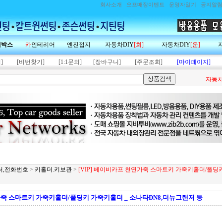
회사소개
오프매장이벤트
운영자일기
공지알
랙박스
카
인테리어
엔진접지
자동차DIY
[회]
자동차DIY
[운]
]
[비번찾기]
[1:1문의]
[장바구니]
[주문조회]
[마이페이지]
자동차
미러,전화번호
>
키홀더.키보관
>
[VIP] 베이비카프 천연가죽 스마트키 가죽키홀더/폴딩
연가죽 스마트키 가죽키홀더/폴딩키 가죽키홀더 _ 소나타DN8,더뉴그랜저 등