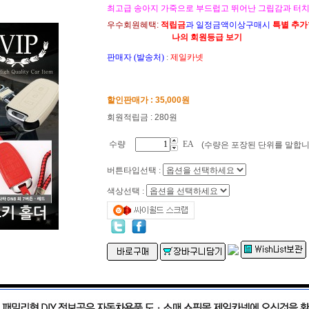
최고급 송아지 가죽으로 부드럽고 뛰어난 그립감과 터
우수회원혜택:
적립금
과 일정금액이상구매시
특별 추
나의 회원등급 보기
판매자 (발송처)
:
제일카넷
할인판매가 :
35,000
원
회원적립금 : 280원
수량
EA
(수량은 포장된 단위를 말합니
버튼타입선택 :
색상선택 :