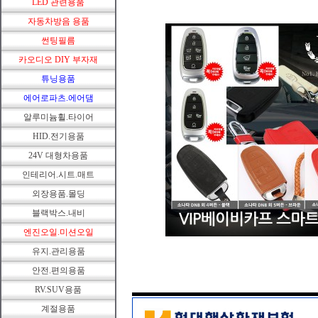
LED 관련용품
자동차방음 용품
썬팅필름
카오디오 DIY 부자재
튜닝용품
에어로파츠.에어댐
알루미늄휠.타이어
HID.전기용품
24V 대형차용품
인테리어.시트.매트
외장용품.몰딩
블랙박스.내비
엔진오일.미션오일
유지.관리용품
안전.편의용품
RV.SUV용품
계절용품