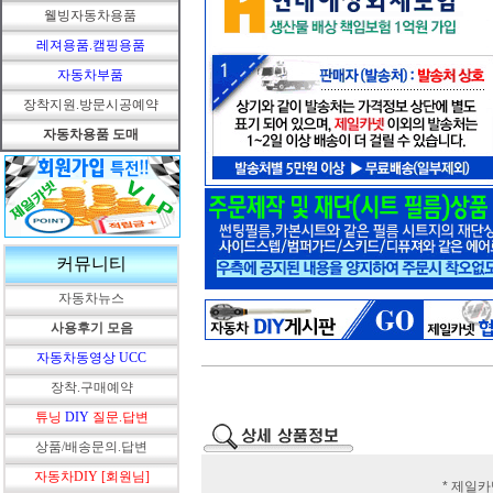
웰빙자동차용품
레져용품.캠핑용품
자동차부품
장착지원.방문시공예약
자동차용품 도매
커뮤니티
자동차뉴스
사용후기 모음
자동차동영상 UCC
장착.구매예약
튜닝
DIY
질문.답변
상품/배송문의.답변
자동차DIY [회원님]
* 제일