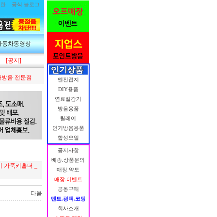
림란
공식 블로그
자동차동영상
[공지]
방음 전문점
엔진접지
DIY용품
연료절감기
방음용품
릴레이
인기방음용품
합성오일
공지사항
배송.상품문의
키 가죽키홀더 _
매장.약도
매장.이벤트
공동구매
다음
덴트.광택.코팅
회사소개