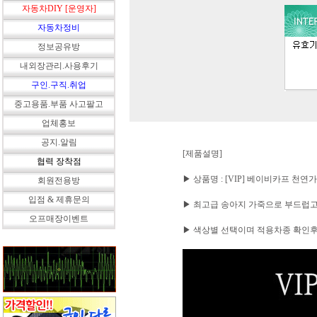
자동차DIY [운영자]
자동차정비
정보공유방
내외장관리.사용후기
구인.구직.취업
중고용품.부품 사고팔고
업체홍보
공지.알림
[제품설명]
협력 장착점
▶ 상품명 : [VIP] 베이비카프 
회원전용방
입점 & 제휴문의
▶ 최고급 송아지 가죽으로 부드럽
오프매장이벤트
▶ 색상별 선택이며 적용차종 확인후